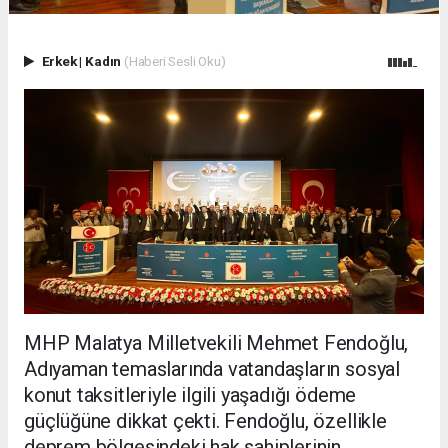
Erkek
|
Kadın
(Haberi Sesli Oku)
MHP Malatya Milletvekili Mehmet Fendoğlu,
Adıyaman temaslarında vatandaşların sosyal
konut taksitleriyle ilgili yaşadığı ödeme
güçlüğüne dikkat çekti. Fendoğlu, özellikle
deprem bölgesindeki hak sahiplerinin