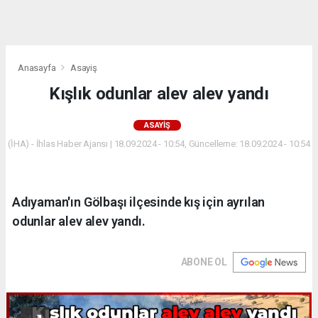
dini
chat
Anasayfa
Asayiş
Kışlık odunlar alev alev yandı
ASAYIŞ
(İHA) - İhlas Haber Ajansı | 18.09.2024 - 10:54, Güncelleme: 18.09.2024 - 10:54
Adıyaman'ın Gölbaşı ilçesinde kış için ayrılan
odunlar alev alev yandı.
ABONE OL