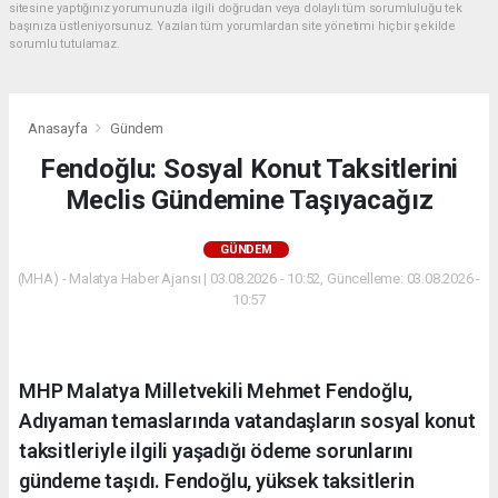
sitesine yaptığınız yorumunuzla ilgili doğrudan veya dolaylı tüm sorumluluğu tek
başınıza üstleniyorsunuz. Yazılan tüm yorumlardan site yönetimi hiçbir şekilde
sorumlu tutulamaz.
Anasayfa
Gündem
Fendoğlu: Sosyal Konut Taksitlerini
Meclis Gündemine Taşıyacağız
GÜNDEM
(MHA) - Malatya Haber Ajansı | 03.08.2026 - 10:52, Güncelleme: 03.08.2026 -
10:57
MHP Malatya Milletvekili Mehmet Fendoğlu,
Adıyaman temaslarında vatandaşların sosyal konut
taksitleriyle ilgili yaşadığı ödeme sorunlarını
gündeme taşıdı. Fendoğlu, yüksek taksitlerin