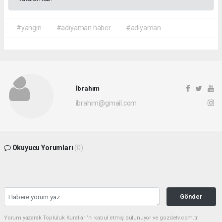
#yangın
#adiyaman haber
#adıyaman
İbrahım
ibrahim@gmail.com
Okuyucu Yorumları
(0)
Gönder
Yorum yazarak Topluluk Kuralları’nı kabul etmiş bulunuyor ve gozdetv.com.tr