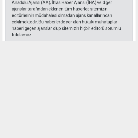
Anadolu Ajansı (AA), İhlas Haber Ajansı (İHA) ve diğer
ajanslar tarafından eklenen tüm haberler, sitemizin
editörlerinin müdahalesi olmadan ajans kanallarından
çekilmektedir. Bu haberlerde yer alan hukuki muhataplar
haberi geçen ajanslar olup sitemizin hiçbir editörü sorumlu
tutulamaz.
SADIK HALLAÇ
muhasebe@gozde.tv
Okuyucu Yorumları
(0)