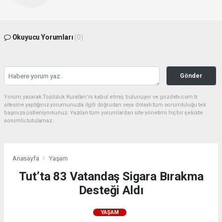
Okuyucu Yorumları
(0)
Gönder
Yorum yazarak Topluluk Kuralları’nı kabul etmiş bulunuyor ve gozdetv.com.tr
sitesine yaptığınız yorumunuzla ilgili doğrudan veya dolaylı tüm sorumluluğu tek
başınıza üstleniyorsunuz. Yazılan tüm yorumlardan site yönetimi hiçbir şekilde
sorumlu tutulamaz.
Anasayfa
Yaşam
Tut’ta 83 Vatandaş Sigara Bırakma
Desteği Aldı
YAŞAM