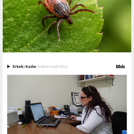
Erkek
|
Kadın
(Haberi Sesli Oku)