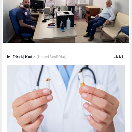
Erkek
|
Kadın
(Haberi Sesli Oku)