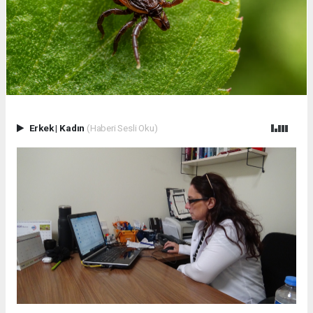
Erkek
|
Kadın
(Haberi Sesli Oku)