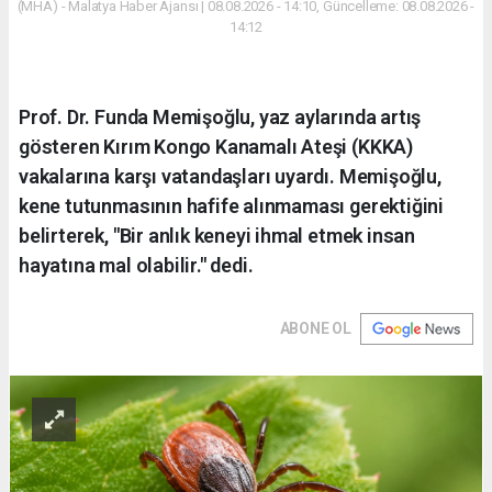
(MHA) - Malatya Haber Ajansı | 08.08.2026 - 14:10, Güncelleme: 08.08.2026 -
14:12
Prof. Dr. Funda Memişoğlu, yaz aylarında artış
gösteren Kırım Kongo Kanamalı Ateşi (KKKA)
vakalarına karşı vatandaşları uyardı. Memişoğlu,
kene tutunmasının hafife alınmaması gerektiğini
belirterek, "Bir anlık keneyi ihmal etmek insan
hayatına mal olabilir." dedi.
ABONE OL