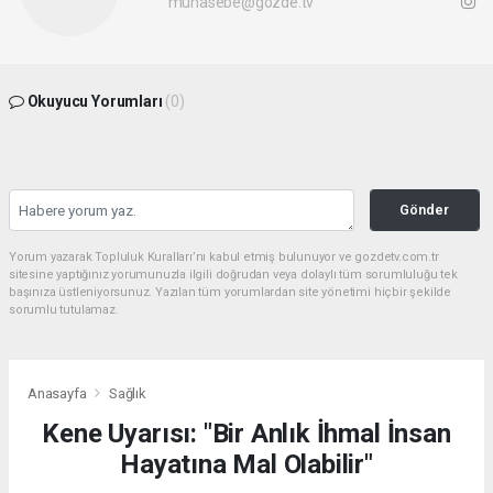
muhasebe@gozde.tv
Okuyucu Yorumları
(0)
Gönder
Yorum yazarak Topluluk Kuralları’nı kabul etmiş bulunuyor ve gozdetv.com.tr
sitesine yaptığınız yorumunuzla ilgili doğrudan veya dolaylı tüm sorumluluğu tek
başınıza üstleniyorsunuz. Yazılan tüm yorumlardan site yönetimi hiçbir şekilde
sorumlu tutulamaz.
Anasayfa
Sağlık
Kene Uyarısı: "Bir Anlık İhmal İnsan
Hayatına Mal Olabilir"