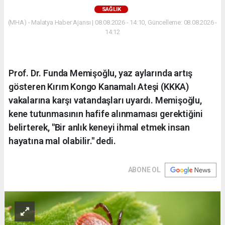
SAĞLIK
(MHA) - Malatya Haber Ajansı | 08.08.2026 - 14:10, Güncelleme: 08.08.2026 -
14:12
Prof. Dr. Funda Memişoğlu, yaz aylarında artış
gösteren Kırım Kongo Kanamalı Ateşi (KKKA)
vakalarına karşı vatandaşları uyardı. Memişoğlu,
kene tutunmasının hafife alınmaması gerektiğini
belirterek, "Bir anlık keneyi ihmal etmek insan
hayatına mal olabilir." dedi.
ABONE OL