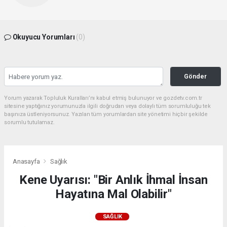
Okuyucu Yorumları
(0)
Gönder
Yorum yazarak Topluluk Kuralları’nı kabul etmiş bulunuyor ve gozdetv.com.tr
sitesine yaptığınız yorumunuzla ilgili doğrudan veya dolaylı tüm sorumluluğu tek
başınıza üstleniyorsunuz. Yazılan tüm yorumlardan site yönetimi hiçbir şekilde
sorumlu tutulamaz.
Anasayfa
Sağlık
Kene Uyarısı: "Bir Anlık İhmal İnsan
Hayatına Mal Olabilir"
SAĞLIK