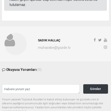
tutulamaz.
SADIK HALLAÇ
muhasebe@gozde.tv
Okuyucu Yorumları
(0)
Gönder
Yorum yazarak Topluluk Kuralları’nı kabul etmiş bulunuyor ve gozdetv.com.tr
sitesine yaptığınız yorumunuzla ilgili doğrudan veya dolaylı tüm sorumluluğu tek
başınıza üstleniyorsunuz. Yazılan tüm yorumlardan site yönetimi hiçbir şekilde