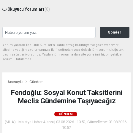
Okuyucu Yorumları
(0)
Gönder
Yorum yazarak Topluluk Kuralları’nı kabul etmiş bulunuyor ve gozdetv.com.tr
sitesine yaptığınız yorumunuzla ilgili doğrudan veya dolaylı tüm sorumluluğu tek
başınıza üstleniyorsunuz. Yazılan tüm yorumlardan site yönetimi hiçbir şekilde
sorumlu tutulamaz.
Anasayfa
Gündem
Fendoğlu: Sosyal Konut Taksitlerini
Meclis Gündemine Taşıyacağız
GÜNDEM
(MHA) - Malatya Haber Ajansı | 03.08.2026 - 10:52, Güncelleme: 03.08.2026 -
10:57