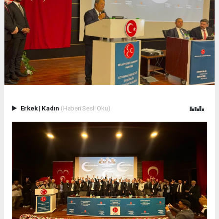
Erkek
|
Kadın
(Haberi Sesli Oku)