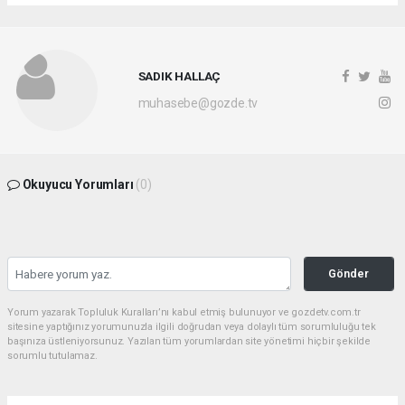
SADIK HALLAÇ
muhasebe@gozde.tv
Okuyucu Yorumları
(0)
Gönder
Yorum yazarak Topluluk Kuralları’nı kabul etmiş bulunuyor ve gozdetv.com.tr
sitesine yaptığınız yorumunuzla ilgili doğrudan veya dolaylı tüm sorumluluğu tek
başınıza üstleniyorsunuz. Yazılan tüm yorumlardan site yönetimi hiçbir şekilde
sorumlu tutulamaz.