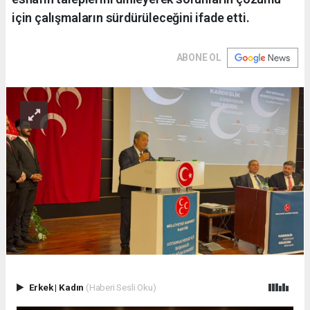
için çalışmaların sürdürüleceğini ifade etti.
ABONE OL
Erkek
|
Kadın
(Haberi Sesli Oku)