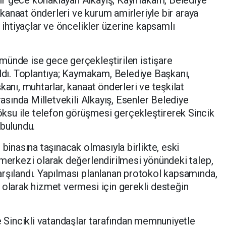
ir gece konaklayan Alkayış; Kaymakam, Belediye
, kanaat önderleri ve kurum amirleriyle bir araya
, ihtiyaçlar ve öncelikler üzerine kapsamlı
münde ise gece gerçekleştirilen istişare
ıldı. Toplantıya; Kaymakam, Belediye Başkanı,
kanı, muhtarlar, kanaat önderleri ve teşkilat
rasında Milletvekili Alkayış, Esenler Belediye
su ile telefon görüşmesi gerçekleştirerek Sincik
 bulundu.
 binasına taşınacak olmasıyla birlikte, eski
 merkezi olarak değerlendirilmesi yönündeki talep,
rşılandı. Yapılması planlanan protokol kapsamında,
 olarak hizmet vermesi için gerekli desteğin
ve Sincikli vatandaşlar tarafından memnuniyetle