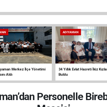
MAN
ADIYAMAN
yaman Merkez İlçe Yönetimi
34 Yıllık Evlat Hasreti İkiz Kızl
ını Aldı
Buldu
an’dan Personelle Bire