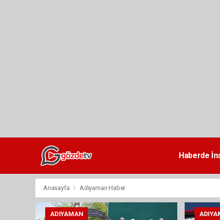
dini
chat
Haberde İn
Anasayfa
Adıyaman Haber
ADIYAMAN
ADIYA