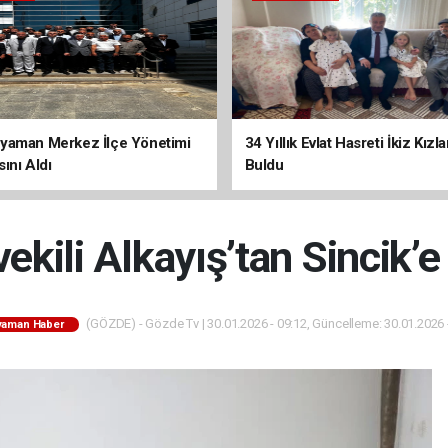
yaman Merkez İlçe Yönetimi
34 Yıllık Evlat Hasreti İkiz Kızl
ını Aldı
Buldu
vekili Alkayış’tan Sincik’
(GÖZDE) - Gözde Tv | 30.01.2026 - 09:12, Güncelleme: 30.01.2026 
yaman Haber