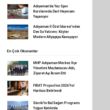
Adıyaman’da Yaz Spor
Kurslarında Dart Heyecanı
Yaşanıyor
Adıyaman İl Özel İdaresi’nden
Dev Su Yatırımı: Köyler
Modern Altyapıya Kavuşuyor
En Çok Okunanlar
MHP Adıyaman Merkez İlçe
Yönetimi Mazbatasını Aldı,
Ziyaret Aşı İkram Etti
FIRAT Projesi'nin 2026 Yol
Haritası Belirlendi
Sincik’te Bal Sağım Programı
Yoğun Katılımla