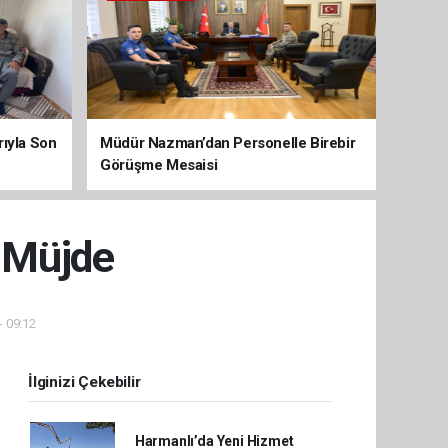
arıyla Son
Müdür Nazman’dan Personelle Birebir
Görüşme Mesaisi
e Müjde
- 09:12
İlginizi Çekebilir
Harmanlı’da Yeni Hizmet