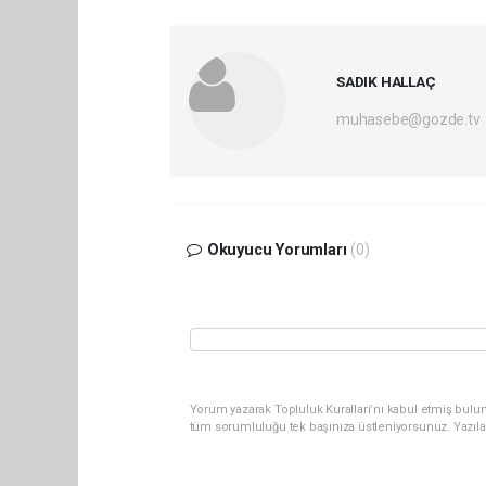
SADIK HALLAÇ
muhasebe@gozde.tv
Okuyucu Yorumları
(0)
Yorum yazarak Topluluk Kuralları’nı kabul etmiş bulun
tüm sorumluluğu tek başınıza üstleniyorsunuz. Yazıla