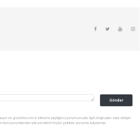
Gönder
uyor ve gozdetv.com.tr sitesine yaptığınız yorumunuzla ilgili doğrudan veya dolaylı
n tüm yorumlardan site yönetimi hiçbir şekilde sorumlu tutulamaz.