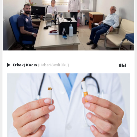
Erkek
|
Kadın
(Haberi Sesli Oku)