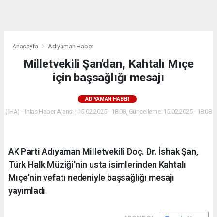
dini
chat
Anasayfa
Adıyaman Haber
Milletvekili Şan'dan, Kahtalı Mıçe
için başsağlığı mesajı
ADIYAMAN HABER
(İHA) - İhlas Haber Ajansı | 15.02.2025 - 18:08, Güncelleme: 15.02.2025 - 18:08
AK Parti Adıyaman Milletvekili Doç. Dr. İshak Şan,
Türk Halk Müziği'nin usta isimlerinden Kahtalı
Mıçe'nin vefatı nedeniyle başsağlığı mesajı
yayımladı.