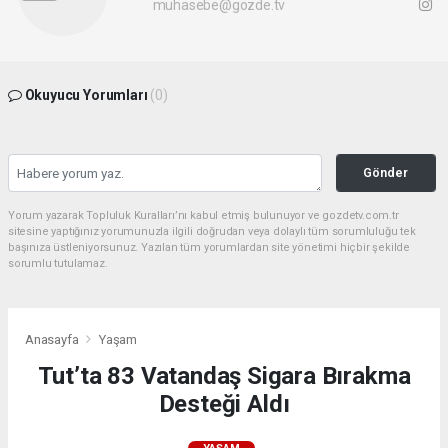
muhasebe@gozde.tv
Okuyucu Yorumları
(0)
Gönder
Yorum yazarak Topluluk Kuralları’nı kabul etmiş bulunuyor ve gozdetv.com.tr
sitesine yaptığınız yorumunuzla ilgili doğrudan veya dolaylı tüm sorumluluğu tek
başınıza üstleniyorsunuz. Yazılan tüm yorumlardan site yönetimi hiçbir şekilde
sorumlu tutulamaz.
Anasayfa
Yaşam
Tut’ta 83 Vatandaş Sigara Bırakma
Desteği Aldı