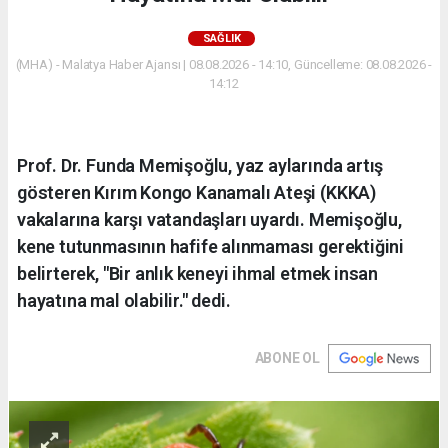
SAĞLIK
(MHA) - Malatya Haber Ajansı | 08.08.2026 - 14:10, Güncelleme: 08.08.2026 -
14:12
Prof. Dr. Funda Memişoğlu, yaz aylarında artış
gösteren Kırım Kongo Kanamalı Ateşi (KKKA)
vakalarına karşı vatandaşları uyardı. Memişoğlu,
kene tutunmasının hafife alınmaması gerektiğini
belirterek, "Bir anlık keneyi ihmal etmek insan
hayatına mal olabilir." dedi.
ABONE OL