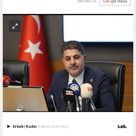
ABONE OL
Erkek
|
Kadın
(Haberi Sesli Oku)