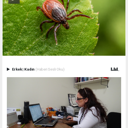
Erkek
|
Kadın
(Haberi Sesli Oku)