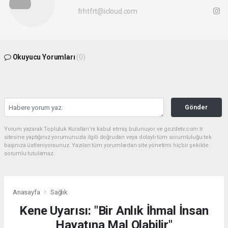
frhtfrt@icloud.com
Okuyucu Yorumları
(0)
Gönder
Yorum yazarak Topluluk Kuralları’nı kabul etmiş bulunuyor ve gozdetv.com.tr
sitesine yaptığınız yorumunuzla ilgili doğrudan veya dolaylı tüm sorumluluğu tek
başınıza üstleniyorsunuz. Yazılan tüm yorumlardan site yönetimi hiçbir şekilde
sorumlu tutulamaz.
Anasayfa
Sağlık
Kene Uyarısı: "Bir Anlık İhmal İnsan
Hayatına Mal Olabilir"