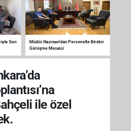
arıyla Son
Müdür Nazman’dan Personelle Birebir
Görüşme Mesaisi
kara’da
lantısı’na
hçeli ile özel
ek.