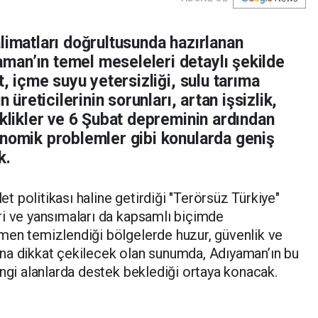
limatları doğrultusunda hazırlanan
an’ın temel meseleleri detaylı şekilde
t, içme suyu yetersizliği, sulu tarıma
n üreticilerinin sorunları, artan işsizlik,
iklikler ve 6 Şubat depreminin ardından
onomik problemler gibi konularda geniş
k.
 politikası haline getirdiği "Terörsüz Türkiye"
ri ve yansımaları da kapsamlı biçimde
men temizlendiği bölgelerde huzur, güvenlik ve
na dikkat çekilecek olan sunumda, Adıyaman’ın bu
angi alanlarda destek beklediği ortaya konacak.