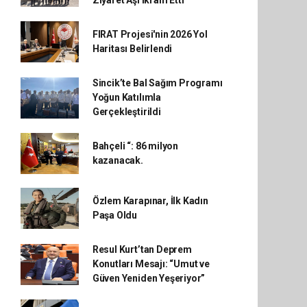
Ziyaret Aşı İkram Etti
FIRAT Projesi'nin 2026 Yol
Haritası Belirlendi
Sincik’te Bal Sağım Programı
Yoğun Katılımla
Gerçekleştirildi
Bahçeli “: 86 milyon
kazanacak.
Özlem Karapınar, İlk Kadın
Paşa Oldu
Resul Kurt’tan Deprem
Konutları Mesajı: “Umut ve
Güven Yeniden Yeşeriyor”