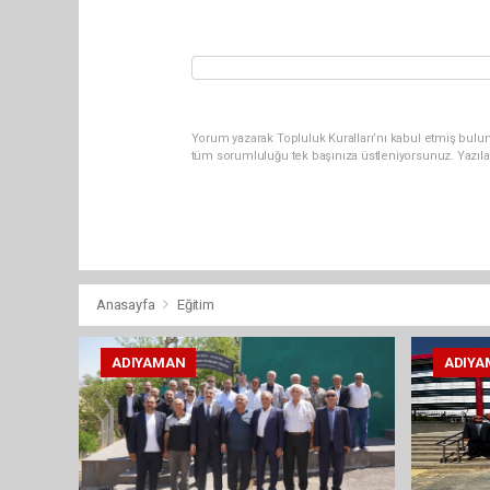
Yorum yazarak Topluluk Kuralları’nı kabul etmiş bulun
tüm sorumluluğu tek başınıza üstleniyorsunuz. Yazıla
Anasayfa
Eğitim
ADIYAMAN
ADIYA