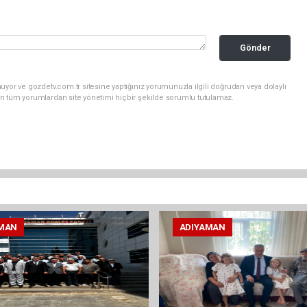
Gönder
uyor ve gozdetv.com.tr sitesine yaptığınız yorumunuzla ilgili doğrudan veya dolaylı
n tüm yorumlardan site yönetimi hiçbir şekilde sorumlu tutulamaz.
MAN
ADIYAMAN