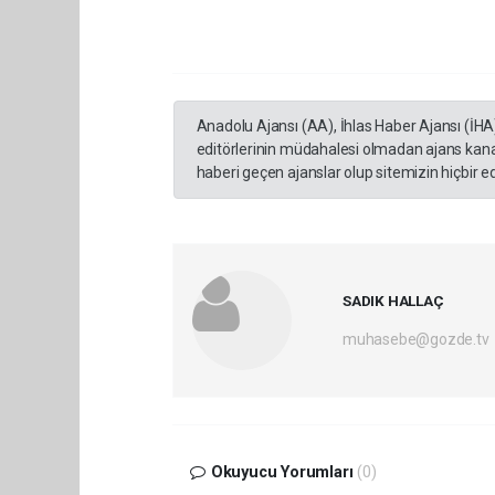
Anadolu Ajansı (AA), İhlas Haber Ajansı (İHA
editörlerinin müdahalesi olmadan ajans kana
haberi geçen ajanslar olup sitemizin hiçbir 
SADIK HALLAÇ
muhasebe@gozde.tv
Okuyucu Yorumları
(0)