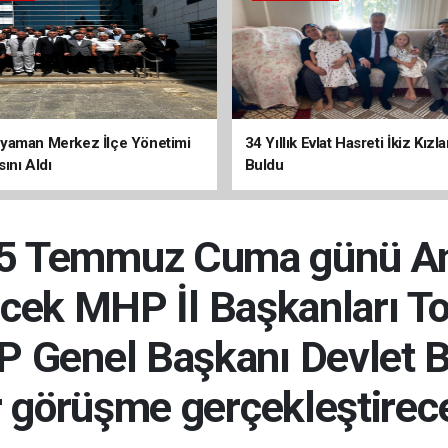
yaman Merkez İlçe Yönetimi
34 Yıllık Evlat Hasreti İkiz Kızl
ını Aldı
Buldu
25 Temmuz Cuma günü An
cek MHP İl Başkanları Top
P Genel Başkanı Devlet Ba
r görüşme gerçekleştirec