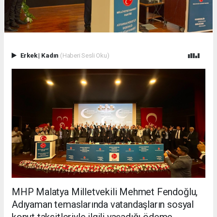
Erkek
|
Kadın
(Haberi Sesli Oku)
MHP Malatya Milletvekili Mehmet Fendoğlu,
Adıyaman temaslarında vatandaşların sosyal
konut taksitleriyle ilgili yaşadığı ödeme