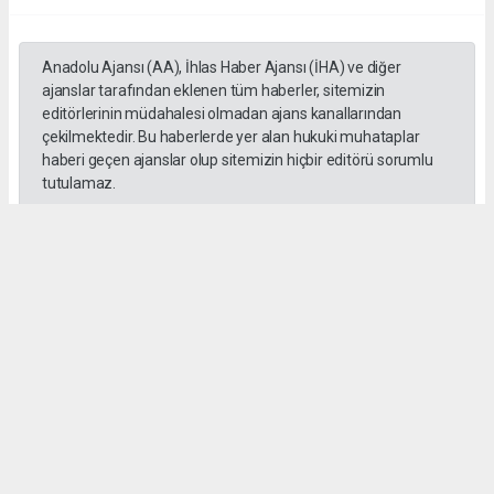
Anadolu Ajansı (AA), İhlas Haber Ajansı (İHA) ve diğer
ajanslar tarafından eklenen tüm haberler, sitemizin
editörlerinin müdahalesi olmadan ajans kanallarından
çekilmektedir. Bu haberlerde yer alan hukuki muhataplar
haberi geçen ajanslar olup sitemizin hiçbir editörü sorumlu
tutulamaz.
SADIK HALLAÇ
muhasebe@gozde.tv
Okuyucu Yorumları
(0)