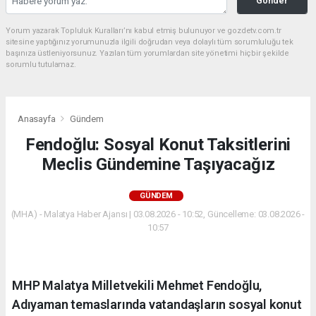
Gönder
Yorum yazarak Topluluk Kuralları’nı kabul etmiş bulunuyor ve gozdetv.com.tr
sitesine yaptığınız yorumunuzla ilgili doğrudan veya dolaylı tüm sorumluluğu tek
başınıza üstleniyorsunuz. Yazılan tüm yorumlardan site yönetimi hiçbir şekilde
sorumlu tutulamaz.
Anasayfa
Gündem
Fendoğlu: Sosyal Konut Taksitlerini
Meclis Gündemine Taşıyacağız
GÜNDEM
(MHA) - Malatya Haber Ajansı | 03.08.2026 - 10:52, Güncelleme: 03.08.2026 -
10:57
MHP Malatya Milletvekili Mehmet Fendoğlu,
Adıyaman temaslarında vatandaşların sosyal konut