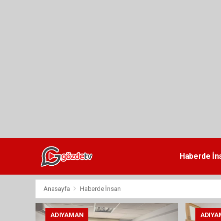
dini
chat
Haberde İn
Anasayfa
Haberde İnsan
ADIYAMAN
ADIYA