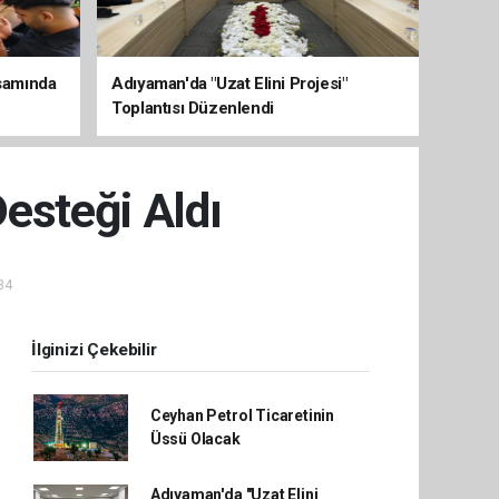
psamında
Adıyaman'da "Uzat Elini Projesi"
Toplantısı Düzenlendi
esteği Aldı
34
İlginizi Çekebilir
Ceyhan Petrol Ticaretinin
Üssü Olacak
Adıyaman'da "Uzat Elini