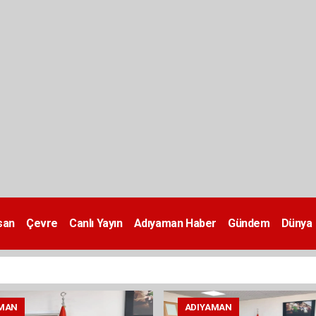
san
Çevre
Canlı Yayın
Adıyaman Haber
Gündem
Dünya
MAN
ADIYAMAN