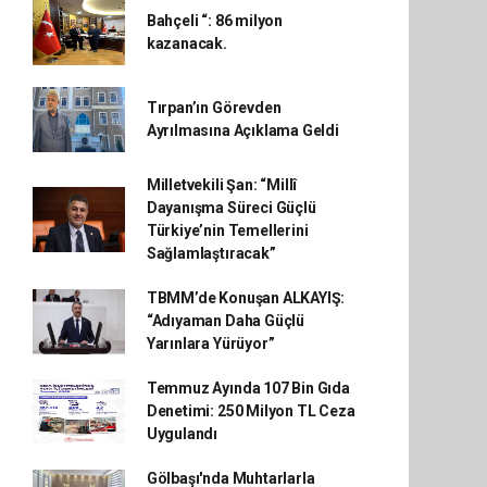
Bahçeli “: 86 milyon
kazanacak.
Tırpan’ın Görevden
Ayrılmasına Açıklama Geldi
Milletvekili Şan: “Millî
Dayanışma Süreci Güçlü
Türkiye’nin Temellerini
Sağlamlaştıracak”
TBMM’de Konuşan ALKAYIŞ:
“Adıyaman Daha Güçlü
Yarınlara Yürüyor”
Temmuz Ayında 107 Bin Gıda
Denetimi: 250 Milyon TL Ceza
Uygulandı
Gölbaşı'nda Muhtarlarla