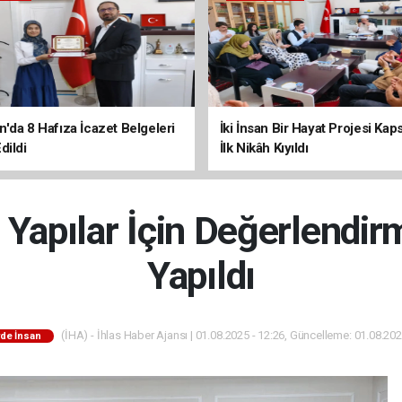
'da 8 Hafıza İcazet Belgeleri
İki İnsan Bir Hayat Projesi Ka
dildi
İlk Nikâh Kıyıldı
 Yapılar İçin Değerlendir
Yapıldı
(İHA) - İhlas Haber Ajansı | 01.08.2025 - 12:26, Güncelleme: 01.08.202
de İnsan