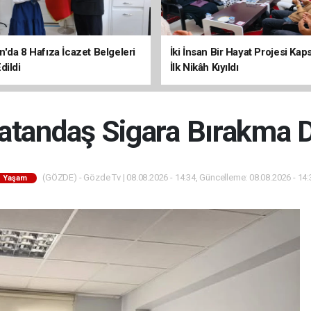
'da 8 Hafıza İcazet Belgeleri
İki İnsan Bir Hayat Projesi Ka
dildi
İlk Nikâh Kıyıldı
Vatandaş Sigara Bırakma D
(GÖZDE) - Gözde Tv | 08.08.2026 - 14:34, Güncelleme: 08.08.2026 - 14:
Yaşam