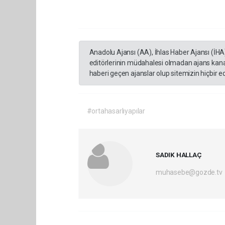
Anadolu Ajansı (AA), İhlas Haber Ajansı (İHA
editörlerinin müdahalesi olmadan ajans kana
haberi geçen ajanslar olup sitemizin hiçbir 
#ortahasarlıyapılar
SADIK HALLAÇ
muhasebe@gozde.tv