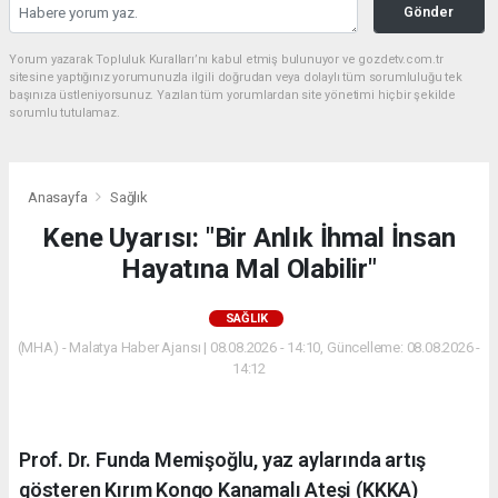
Gönder
Yorum yazarak Topluluk Kuralları’nı kabul etmiş bulunuyor ve gozdetv.com.tr
sitesine yaptığınız yorumunuzla ilgili doğrudan veya dolaylı tüm sorumluluğu tek
başınıza üstleniyorsunuz. Yazılan tüm yorumlardan site yönetimi hiçbir şekilde
sorumlu tutulamaz.
Anasayfa
Sağlık
Kene Uyarısı: "Bir Anlık İhmal İnsan
Hayatına Mal Olabilir"
SAĞLIK
(MHA) - Malatya Haber Ajansı | 08.08.2026 - 14:10, Güncelleme: 08.08.2026 -
14:12
Prof. Dr. Funda Memişoğlu, yaz aylarında artış
gösteren Kırım Kongo Kanamalı Ateşi (KKKA)