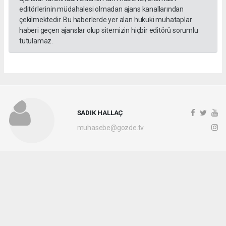
editörlerinin müdahalesi olmadan ajans kanallarından
çekilmektedir. Bu haberlerde yer alan hukuki muhataplar
haberi geçen ajanslar olup sitemizin hiçbir editörü sorumlu
tutulamaz.
SADIK HALLAÇ
muhasebe@gozde.tv
Okuyucu Yorumları
(0)
Gönder