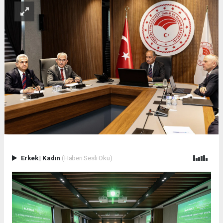
Erkek
|
Kadın
(Haberi Sesli Oku)