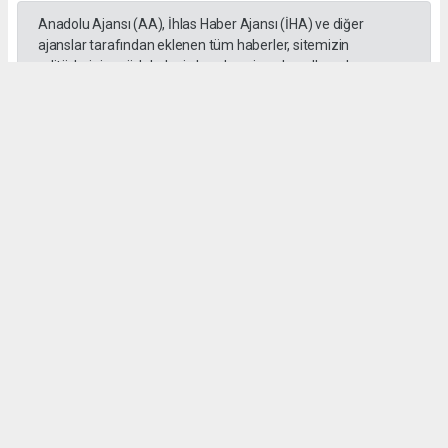
Anadolu Ajansı (AA), İhlas Haber Ajansı (İHA) ve diğer
ajanslar tarafından eklenen tüm haberler, sitemizin
editörlerinin müdahalesi olmadan ajans kanallarından
çekilmektedir. Bu haberlerde yer alan hukuki muhataplar
haberi geçen ajanslar olup sitemizin hiçbir editörü sorumlu
tutulamaz.
SADIK HALLAÇ
muhasebe@gozde.tv
Okuyucu Yorumları
(0)