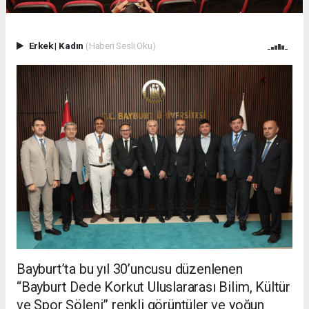
Erkek
|
Kadın
(Haberi Sesli Oku)
Bayburt’ta bu yıl 30’uncusu düzenlenen
“Bayburt Dede Korkut Uluslararası Bilim, Kültür
ve Spor Şöleni” renkli görüntüler ve yoğun