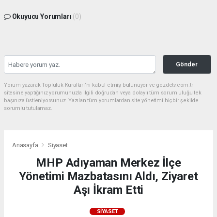
Okuyucu Yorumları
(0)
Gönder
Yorum yazarak Topluluk Kuralları’nı kabul etmiş bulunuyor ve gozdetv.com.tr
sitesine yaptığınız yorumunuzla ilgili doğrudan veya dolaylı tüm sorumluluğu tek
başınıza üstleniyorsunuz. Yazılan tüm yorumlardan site yönetimi hiçbir şekilde
sorumlu tutulamaz.
Anasayfa
Siyaset
MHP Adıyaman Merkez İlçe
Yönetimi Mazbatasını Aldı, Ziyaret
Aşı İkram Etti
SIYASET