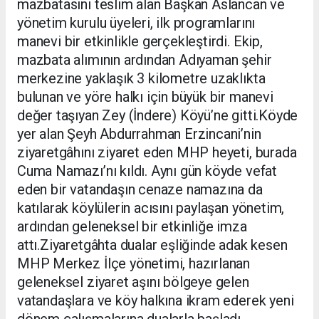
mazbatasını teslim alan Başkan Aslancan ve
yönetim kurulu üyeleri, ilk programlarını
manevi bir etkinlikle gerçekleştirdi. Ekip,
mazbata alımının ardından Adıyaman şehir
merkezine yaklaşık 3 kilometre uzaklıkta
bulunan ve yöre halkı için büyük bir manevi
değer taşıyan Zey (İndere) Köyü’ne gitti.Köyde
yer alan Şeyh Abdurrahman Erzincani’nin
ziyaretgâhını ziyaret eden MHP heyeti, burada
Cuma Namazı’nı kıldı. Aynı gün köyde vefat
eden bir vatandaşın cenaze namazına da
katılarak köylülerin acısını paylaşan yönetim,
ardından geleneksel bir etkinliğe imza
attı.Ziyaretgâhta dualar eşliğinde adak kesen
MHP Merkez İlçe yönetimi, hazırlanan
geleneksel ziyaret aşını bölgeye gelen
vatandaşlara ve köy halkına ikram ederek yeni