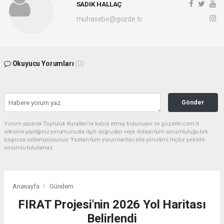
SADIK HALLAÇ
muhasebe@gozde.tv
Okuyucu Yorumları
(0)
Gönder
Yorum yazarak Topluluk Kuralları’nı kabul etmiş bulunuyor ve gozdetv.com.tr
sitesine yaptığınız yorumunuzla ilgili doğrudan veya dolaylı tüm sorumluluğu tek
başınıza üstleniyorsunuz. Yazılan tüm yorumlardan site yönetimi hiçbir şekilde
sorumlu tutulamaz.
Anasayfa
Gündem
FIRAT Projesi'nin 2026 Yol Haritası
Belirlendi