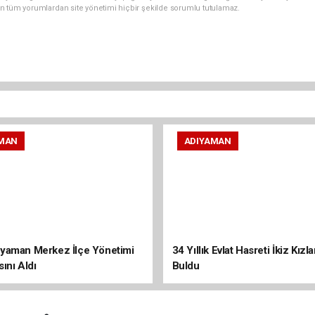
n tüm yorumlardan site yönetimi hiçbir şekilde sorumlu tutulamaz.
MAN
ADIYAMAN
yaman Merkez İlçe Yönetimi
34 Yıllık Evlat Hasreti İkiz Kızl
ını Aldı
Buldu