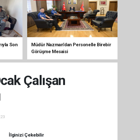
arıyla Son
Müdür Nazman’dan Personelle Birebir
Görüşme Mesaisi
Ocak Çalışan
ı
:23
İlginizi Çekebilir