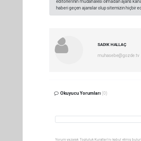
editörlerinin müdahalesi olmadan ajans kana
haberi geçen ajanslar olup sitemizin hiçbir 
SADIK HALLAÇ
muhasebe@gozde.tv
Okuyucu Yorumları
(0)
Yorum yazarak Topluluk Kuralları’nı kabul etmiş bulun