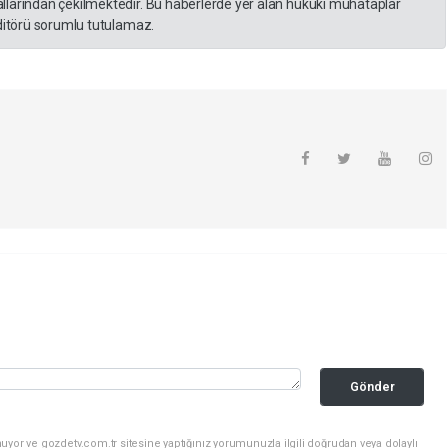
llarından çekilmektedir. Bu haberlerde yer alan hukuki muhataplar
editörü sorumlu tutulamaz.
Gönder
uyor ve gozdetv.com.tr sitesine yaptığınız yorumunuzla ilgili doğrudan veya dolaylı