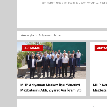
tüm sorumluluğu tek başınıza üstleniyorsunuz. Yazıla
Anasayfa
Adıyaman Haber
ADIYAMAN
ADIYA
MHP Adıyaman Merkez İlçe Yönetimi
MHP Adı
Mazbatasını Aldı, Ziyaret Aşı İkram Etti
Mazbatas