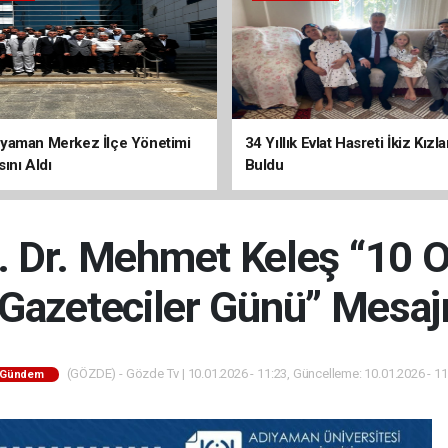
yaman Merkez İlçe Yönetimi
34 Yıllık Evlat Hasreti İkiz Kızl
ını Aldı
Buldu
. Dr. Mehmet Keleş “10 
Gazeteciler Günü” Mesaj
(GÖZDE) - Gözde Tv | 10.01.2026 - 11:23, Güncelleme: 10.01.2026 - 11
Gündem