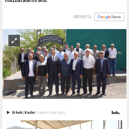
mazbatalarını aldı.
ABONE OL
Erkek
|
Kadın
(Haberi Sesli Oku)