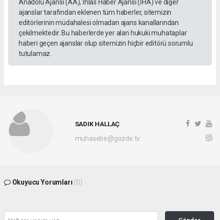
Anadolu Ajansı (AA), İhlas Haber Ajansı (İHA) ve diğer
ajanslar tarafından eklenen tüm haberler, sitemizin
editörlerinin müdahalesi olmadan ajans kanallarından
çekilmektedir. Bu haberlerde yer alan hukuki muhataplar
haberi geçen ajanslar olup sitemizin hiçbir editörü sorumlu
tutulamaz.
SADIK HALLAÇ
muhasebe@gozde.tv
Okuyucu Yorumları
(0)