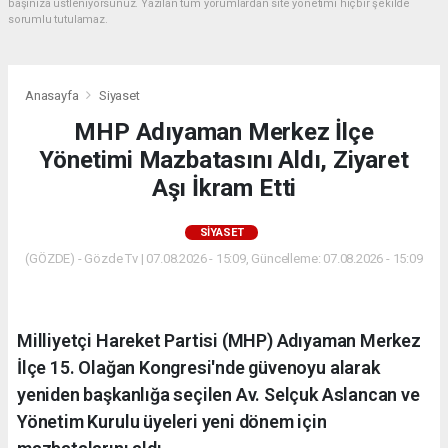
başınıza üstleniyorsunuz. Yazılan tüm yorumlardan site yönetimi hiçbir şekilde
sorumlu tutulamaz.
Anasayfa
Siyaset
MHP Adıyaman Merkez İlçe
Yönetimi Mazbatasını Aldı, Ziyaret
Aşı İkram Etti
SIYASET
(GÖZDE) - Gözde Tv | 07.08.2026 - 15:09, Güncelleme: 07.08.2026 - 15:09
Milliyetçi Hareket Partisi (MHP) Adıyaman Merkez
İlçe 15. Olağan Kongresi'nde güvenoyu alarak
yeniden başkanlığa seçilen Av. Selçuk Aslancan ve
Yönetim Kurulu üyeleri yeni dönem için