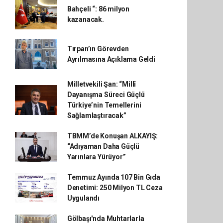
Bahçeli “: 86 milyon
kazanacak.
Tırpan’ın Görevden
Ayrılmasına Açıklama Geldi
Milletvekili Şan: “Millî
Dayanışma Süreci Güçlü
Türkiye’nin Temellerini
Sağlamlaştıracak”
TBMM’de Konuşan ALKAYIŞ:
“Adıyaman Daha Güçlü
Yarınlara Yürüyor”
Temmuz Ayında 107 Bin Gıda
Denetimi: 250 Milyon TL Ceza
Uygulandı
Gölbaşı'nda Muhtarlarla