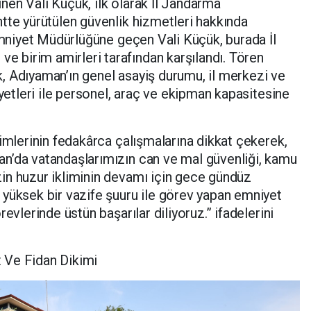
en Vali Küçük, ilk olarak İl Jandarma
tte yürütülen güvenlik hizmetleri hakkında
 Emniyet Müdürlüğüne geçen Vali Küçük, burada İl
birim amirleri tarafından karşılandı. Tören
, Adıyaman’ın genel asayiş durumu, il merkezi ve
iyetleri ile personel, araç ve ekipman kapasitesine
rimlerinin fedakârca çalışmalarına dikkat çekerek,
n’da vatandaşlarımızın can ve mal güvenliği, kamu
in huzur ikliminin devamı için gece gündüz
yüksek bir vazife şuuru ile görev yapan emniyet
evlerinde üstün başarılar diliyoruz.” ifadelerini
 Ve Fidan Dikimi