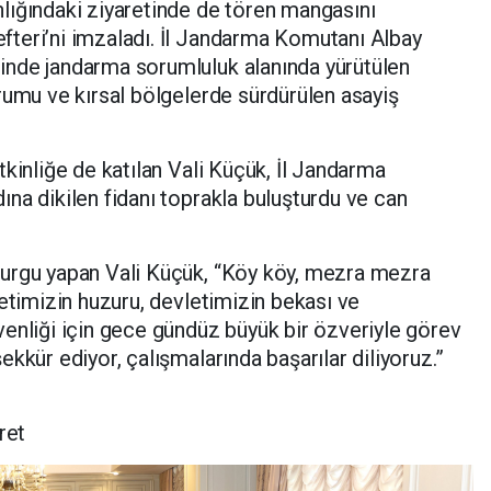
lığındaki ziyaretinde de tören mangasını
teri’ni imzaladı. İl Jandarma Komutanı Albay
nde jandarma sorumluluk alanında yürütülen
rumu ve kırsal bölgelerde sürdürülen asayiş
kinliğe de katılan Vali Küçük, İl Jandarma
na dikilen fidanı toprakla buluşturdu ve can
urgu yapan Vali Küçük, “Köy köy, mezra mezra
letimizin huzuru, devletimizin bekası ve
enliği için gece gündüz büyük bir özveriyle görev
kkür ediyor, çalışmalarında başarılar diliyoruz.”
ret