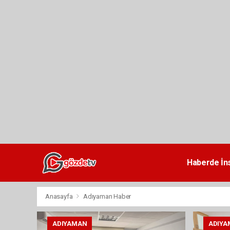
dini
chat
Haberde İn
Anasayfa
Adıyaman Haber
ADIYAMAN
ADIYA