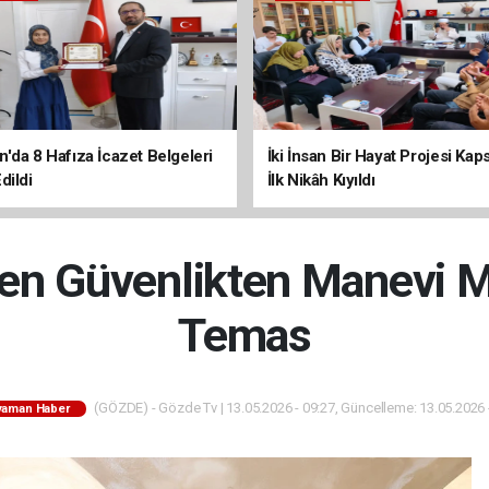
'da 8 Hafıza İcazet Belgeleri
İki İnsan Bir Hayat Projesi Ka
dildi
İlk Nikâh Kıyıldı
ten Güvenlikten Manevi 
Temas
(GÖZDE) - Gözde Tv | 13.05.2026 - 09:27, Güncelleme: 13.05.2026 
yaman Haber