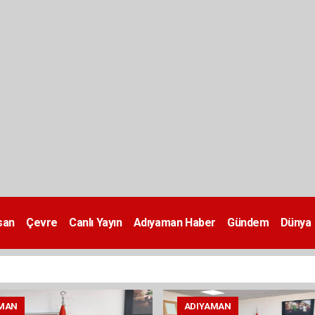
san
Çevre
Canlı Yayın
Adıyaman Haber
Gündem
Dünya
MAN
ADIYAMAN