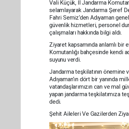
Vali Küçük, İl Jandarma Komutan
selamlayarak Jandarma Şeref Def
Fahri Semiz’den Adıyaman geneli
güvenlik hizmetleri, personel du
çalışmaları hakkında bilgi aldı.
Ziyaret kapsamında anlamlı bir et
Komutanlığı bahçesinde kendi adı
suyunu verdi.
Jandarma teşkilatının önemine v
Adıyaman’ın dört bir yanında mil
vatandaşlarımızın can ve mal güv
yapan jandarma teşkilatımıza teşe
dedi.
Şehit Aileleri Ve Gazilerden Ziya