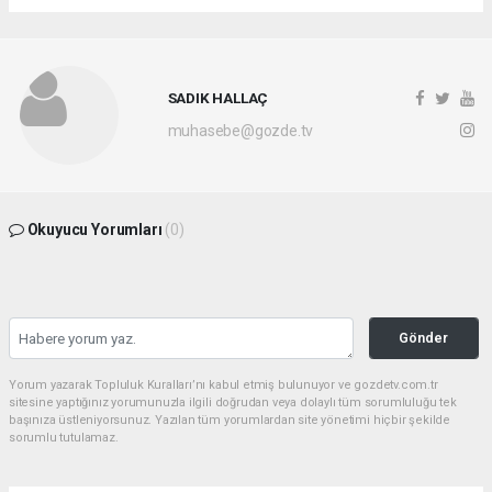
SADIK HALLAÇ
muhasebe@gozde.tv
Okuyucu Yorumları
(0)
Gönder
Yorum yazarak Topluluk Kuralları’nı kabul etmiş bulunuyor ve gozdetv.com.tr
sitesine yaptığınız yorumunuzla ilgili doğrudan veya dolaylı tüm sorumluluğu tek
başınıza üstleniyorsunuz. Yazılan tüm yorumlardan site yönetimi hiçbir şekilde
sorumlu tutulamaz.