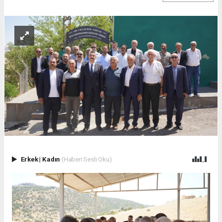
Erkek
|
Kadın
(Haberi Sesli Oku)