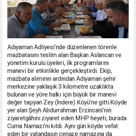
Adıyaman Adliyesi’nde düzenlenen törenle
mazbatasını teslim alan Başkan Aslancan ve
yönetim kurulu üyeleri, ilk programlarını
manevi bir etkinlikle gerçekleştirdi. Ekip,
mazbata alımının ardından Adıyaman şehir
merkezine yaklaşık 3 kilometre uzaklıkta
bulunan ve yöre halkı için büyük bir manevi
değer taşıyan Zey (İndere) Köyü’ne gitti.Köyde
yer alan Şeyh Abdurrahman Erzincani’nin
ziyaretgâhını ziyaret eden MHP heyeti, burada
Cuma Namazı’nı kıldı. Aynı gün köyde vefat
eden bir vatandaşın cenaze namazına da