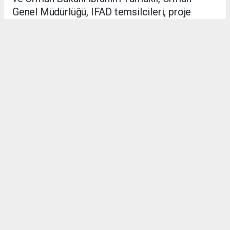
Genel Müdürlüğü, IFAD temsilcileri, proje
paydaşları ve bölge halkına teşekkür edildi.
Anadolu Ajansı (AA), İhlas Haber Ajansı (İHA) ve diğer
ajanslar tarafından eklenen tüm haberler, sitemizin
editörlerinin müdahalesi olmadan ajans kanallarından
çekilmektedir. Bu haberlerde yer alan hukuki muhataplar
haberi geçen ajanslar olup sitemizin hiçbir editörü sorumlu
tutulamaz.
SADIK HALLAÇ