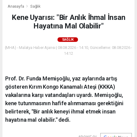
Anasayfa
Sağlık
Kene Uyarısı: "Bir Anlık İhmal İnsan
Hayatına Mal Olabilir"
SAĞLIK
(MHA) - Malatya Haber Ajansı | 08.08.2026 - 14:10, Güncelleme: 08.08.2026 -
14:12
Prof. Dr. Funda Memişoğlu, yaz aylarında artış
gösteren Kırım Kongo Kanamalı Ateşi (KKKA)
vakalarına karşı vatandaşları uyardı. Memişoğlu,
kene tutunmasının hafife alınmaması gerektiğini
belirterek, "Bir anlık keneyi ihmal etmek insan
hayatına mal olabilir." dedi.