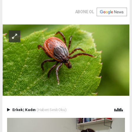
ABONE OL
Erkek
|
Kadın
(Haberi Sesli Oku)