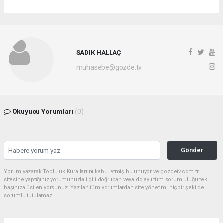
SADIK HALLAÇ
muhasebe@gozde.tv
Okuyucu Yorumları
(0)
Gönder
Yorum yazarak Topluluk Kuralları’nı kabul etmiş bulunuyor ve gozdetv.com.tr
sitesine yaptığınız yorumunuzla ilgili doğrudan veya dolaylı tüm sorumluluğu tek
başınıza üstleniyorsunuz. Yazılan tüm yorumlardan site yönetimi hiçbir şekilde
sorumlu tutulamaz.