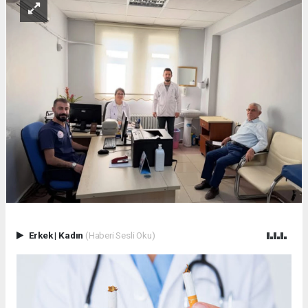
Erkek
|
Kadın
(Haberi Sesli Oku)