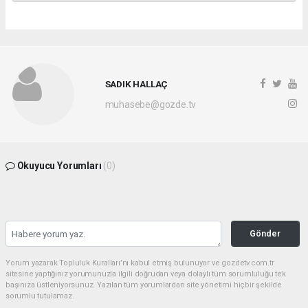
SADIK HALLAÇ
muhasebe@gozde.tv
Okuyucu Yorumları
(0)
Gönder
Yorum yazarak Topluluk Kuralları’nı kabul etmiş bulunuyor ve gozdetv.com.tr
sitesine yaptığınız yorumunuzla ilgili doğrudan veya dolaylı tüm sorumluluğu tek
başınıza üstleniyorsunuz. Yazılan tüm yorumlardan site yönetimi hiçbir şekilde
sorumlu tutulamaz.