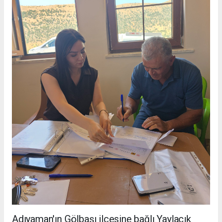
Adıyaman'ın Gölbaşı ilçesine bağlı Yaylacık