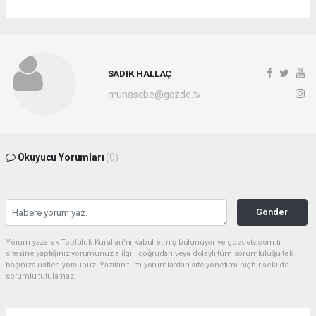
SADIK HALLAÇ
muhasebe@gozde.tv
Okuyucu Yorumları
(0)
Gönder
Yorum yazarak Topluluk Kuralları’nı kabul etmiş bulunuyor ve gozdetv.com.tr
sitesine yaptığınız yorumunuzla ilgili doğrudan veya dolaylı tüm sorumluluğu tek
başınıza üstleniyorsunuz. Yazılan tüm yorumlardan site yönetimi hiçbir şekilde
sorumlu tutulamaz.