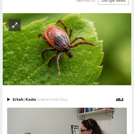
ABONE OL
Erkek
|
Kadın
(Haberi Sesli Oku)