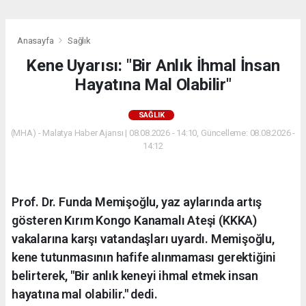
Anasayfa
Sağlık
Kene Uyarısı: "Bir Anlık İhmal İnsan
Hayatına Mal Olabilir"
SAĞLIK
(MHA) - Malatya Haber Ajansı | 08.08.2026 - 14:10, Güncelleme: 08.08.2026 -
14:12
Prof. Dr. Funda Memişoğlu, yaz aylarında artış
gösteren Kırım Kongo Kanamalı Ateşi (KKKA)
vakalarına karşı vatandaşları uyardı. Memişoğlu,
kene tutunmasının hafife alınmaması gerektiğini
belirterek, "Bir anlık keneyi ihmal etmek insan
hayatına mal olabilir." dedi.