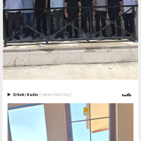
Erkek
|
Kadın
(Haberi Sesli Oku)