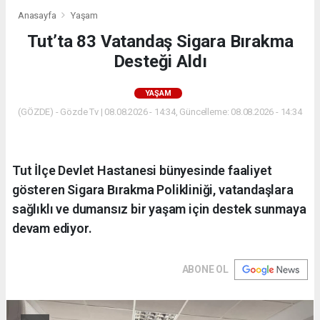
Anasayfa
Yaşam
Tut’ta 83 Vatandaş Sigara Bırakma
Desteği Aldı
YAŞAM
(GÖZDE) - Gözde Tv | 08.08.2026 - 14:34, Güncelleme: 08.08.2026 - 14:34
Tut İlçe Devlet Hastanesi bünyesinde faaliyet
gösteren Sigara Bırakma Polikliniği, vatandaşlara
sağlıklı ve dumansız bir yaşam için destek sunmaya
devam ediyor.
ABONE OL