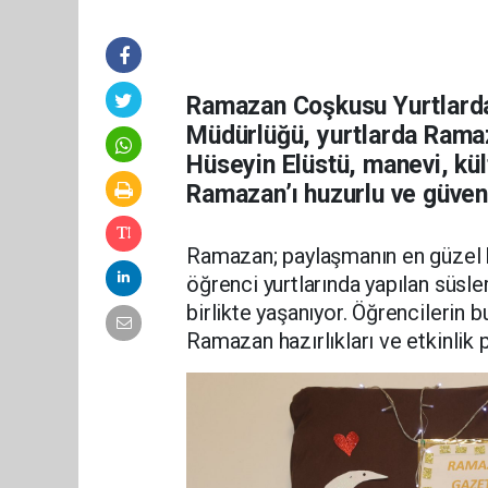
Ramazan Coşkusu Yurtlarda
Müdürlüğü, yurtlarda Ramaz
Hüseyin Elüstü, manevi, kült
Ramazan’ı huzurlu ve güvenl
Ramazan; paylaşmanın en güzel hâ
öğrenci yurtlarında yapılan süs
birlikte yaşanıyor. Öğrencilerin 
Ramazan hazırlıkları ve etkinlik p