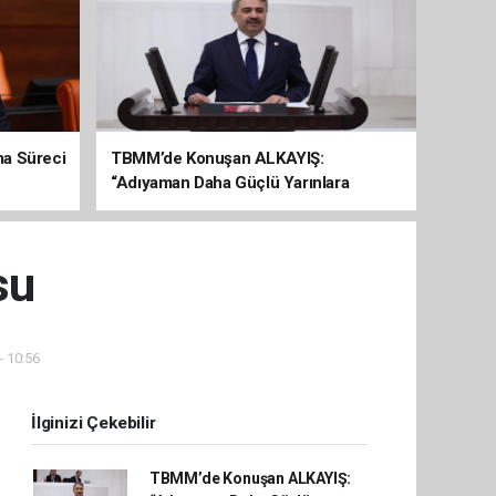
şma Süreci
TBMM’de Konuşan ALKAYIŞ:
“Adıyaman Daha Güçlü Yarınlara
Yürüyor”
su
- 10:56
İlginizi Çekebilir
TBMM’de Konuşan ALKAYIŞ: