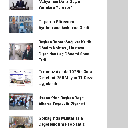
“Adıyaman Daha Güçlü
Yarınlara Yürüyor”
Tırpan’ın Görevden
Ayrılmasına Açıklama Geldi
Başkan Babar: Sağlıkta Kritik
Dönüm Noktası, Hastaya
Dışarıdan İlaç Dönemi Sona
Erdi
Temmuz Ayında 107 Bin Gıda
Denetimi: 250 Milyon TL Ceza
Uygulandı
İkranur'dan Başkan Reşit
Alkan'a Teşekkür Ziyareti
Gölbaşı'nda Muhtarlarla
Değerlendirme Toplantısı