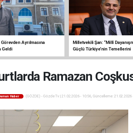
n Görevden Ayrılmasına
Milletvekili Şan: “Millî Dayanı
 Geldi
Güçlü Türkiye’nin Temellerini
Sağlamlaştıracak”
urtlarda Ramazan Coşku
(GÖZDE) - Gözde Tv | 21.02.2026 - 10:56, Güncelleme: 21.02.2026 
yaman Haber