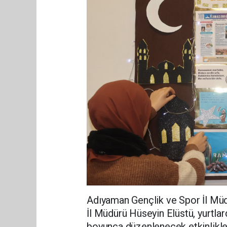
Adıyaman Gençlik ve Spor İl Müdü
İl Müdürü Hüseyin Elüstü, yurtla
boyunca düzenlenecek etkinlikler 