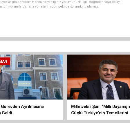
uyor ve gozdetv.com.tr sitesine yaptığınız yorumunuzla ilgili doğrudan veya dolaylı
n tüm yorumlardan site yönetimi hiçbir şekilde sorumlu tutulamaz.
MAN
n Görevden Ayrılmasına
Milletvekili Şan: “Millî Dayanı
 Geldi
Güçlü Türkiye’nin Temellerini
Sağlamlaştıracak”