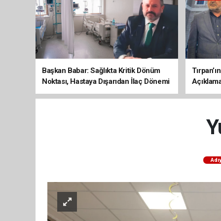
Başkan Babar: Sağlıkta Kritik Dönüm
Tırpan’ı
Noktası, Hastaya Dışarıdan İlaç Dönemi
Açıklama
Sona Erdi
Y
Adı