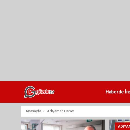
dini
chat
Haberde İn
Anasayfa
Adıyaman Haber
ADIYA