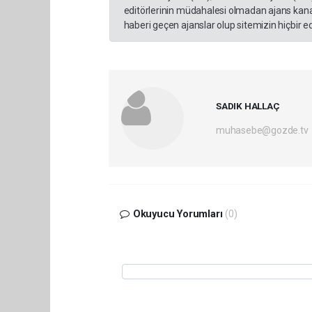
editörlerinin müdahalesi olmadan ajans kana
haberi geçen ajanslar olup sitemizin hiçbir 
SADIK HALLAÇ
muhasebe@gozde.tv
Okuyucu Yorumları
(0)