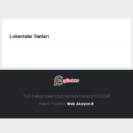
dini
chat
Lokantalar İlanları
haber paketi
haber scripti
haber yazılımı
Tüm hakları saklı tutulmaktadır.Copyright 2026©
Haber Yazılımı:
Web Aksiyon ®