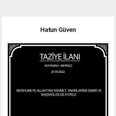
dini
chat
Hatun Güven