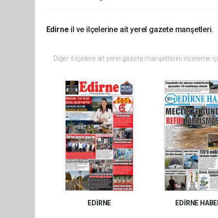
Edirne
il ve ilçelerine ait yerel gazete manşetleri.
Diğer il ilçelere ait yerel gazete manşetlerini inceleme iç
EDİRNE
EDİRNE HABE