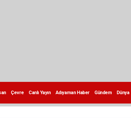
san
Çevre
Canlı Yayın
Adıyaman Haber
Gündem
Dünya