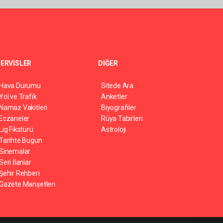
ERVİSLER
DİĞER
Hava Durumu
Sitede Ara
Yol ve Trafik
Anketler
Namaz Vakitleri
Biyografiler
Eczaneler
Rüya Tabirleri
Lig Fikstürü
Astroloji
Tarihte Bugün
Sinemalar
Seri İlanlar
Şehir Rehberi
Gazete Manşetleri