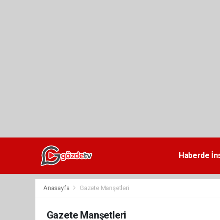
dini
chat
Haberde İn
Anasayfa
Gazete Manşetleri
Gazete Manşetleri