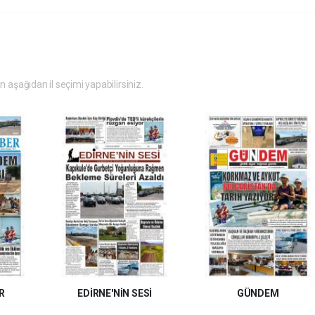
in aşağıdan il seçimi yapabilirsiniz.
R
EDİRNE'NİN SESİ
GÜNDEM