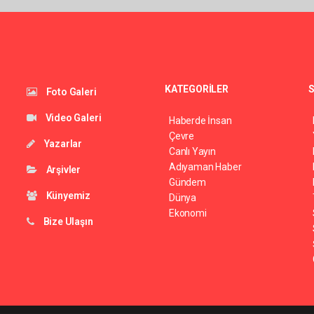
KATEGORİLER
S
Foto Galeri
Video Galeri
Haberde İnsan
Çevre
Yazarlar
Canlı Yayın
Adıyaman Haber
Arşivler
Gündem
Künyemiz
Dünya
Ekonomi
Bize Ulaşın