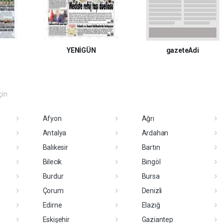
YENİGÜN
gazeteAdi
çin
Afyon
Ağrı
Antalya
Ardahan
Balıkesir
Bartın
Bilecik
Bingöl
Burdur
Bursa
Çorum
Denizli
Edirne
Elazığ
Eskişehir
Gaziantep