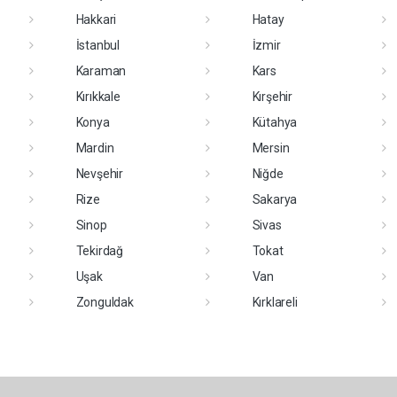
Hakkari
Hatay
İstanbul
İzmir
Karaman
Kars
Kırıkkale
Kırşehir
Konya
Kütahya
Mardin
Mersin
Nevşehir
Niğde
Rize
Sakarya
Sinop
Sivas
Tekirdağ
Tokat
Uşak
Van
Zonguldak
Kırklareli