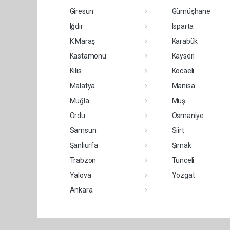
Giresun
Gümüşhane
Iğdır
Isparta
K.Maraş
Karabük
Kastamonu
Kayseri
Kilis
Kocaeli
Malatya
Manisa
Muğla
Muş
Ordu
Osmaniye
Samsun
Siirt
Şanlıurfa
Şırnak
Trabzon
Tunceli
Yalova
Yozgat
Ankara