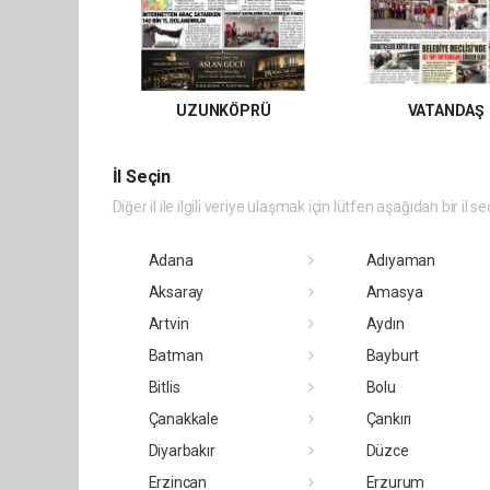
UZUNKÖPRÜ
VATANDAŞ
İl Seçin
Diğer il ile ilgili veriye ulaşmak için lütfen aşağıdan bir il se
Adana
Adıyaman
Aksaray
Amasya
Artvin
Aydın
Batman
Bayburt
Bitlis
Bolu
Çanakkale
Çankırı
Diyarbakır
Düzce
Erzincan
Erzurum