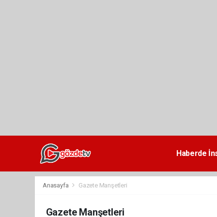
dini
chat
Haberde İn
Anasayfa
Gazete Manşetleri
Gazete Manşetleri