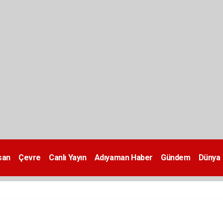
san
Çevre
Canlı Yayın
Adıyaman Haber
Gündem
Dünya