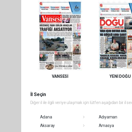
VANSESİ
YENİ DOĞU
İl Seçin
Diğer il ile ilgili veriye ulaşmak için lütfen aşağıdan bir il se
Adana
Adıyaman
Aksaray
Amasya