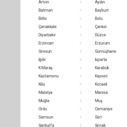
Artvin
Aydın
Batman
Bayburt
Bitlis
Bolu
Çanakkale
Çankırı
Diyarbakır
Düzce
Erzincan
Erzurum
Giresun
Gümüşhane
Iğdır
Isparta
K.Maraş
Karabük
Kastamonu
Kayseri
Kilis
Kocaeli
Malatya
Manisa
Muğla
Muş
Ordu
Osmaniye
Samsun
Siirt
Şanlıurfa
Şırnak