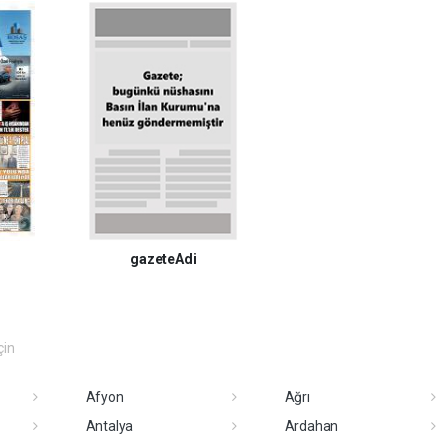
gazeteAdi
çin
Afyon
Ağrı
Antalya
Ardahan