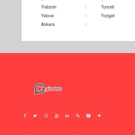
Trabzon
Tunceli
Yalova
Yozgat
Ankara
Pro-0.195