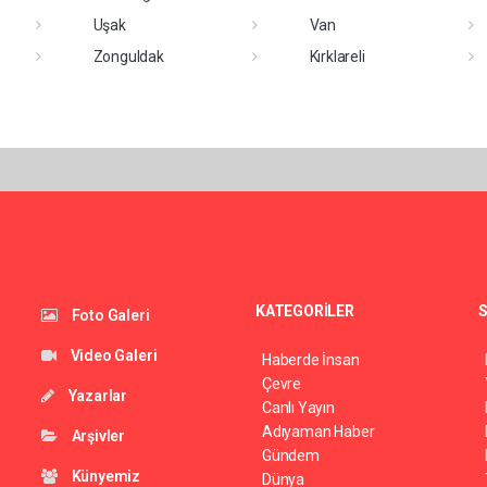
Uşak
Van
Zonguldak
Kırklareli
KATEGORİLER
S
Foto Galeri
Video Galeri
Haberde İnsan
Çevre
Yazarlar
Canlı Yayın
Adıyaman Haber
Arşivler
Gündem
Künyemiz
Dünya