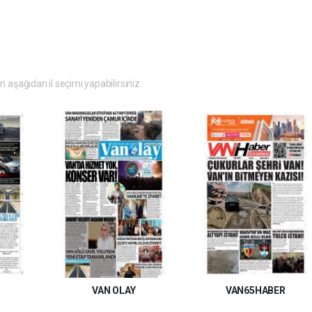
in aşağıdan il seçimi yapabilirsiniz.
VAN OLAY
VAN65HABER