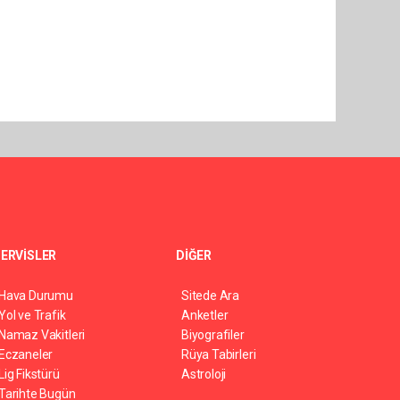
ERVİSLER
DİĞER
Hava Durumu
Sitede Ara
Yol ve Trafik
Anketler
Namaz Vakitleri
Biyografiler
Eczaneler
Rüya Tabirleri
Lig Fikstürü
Astroloji
Tarihte Bugün