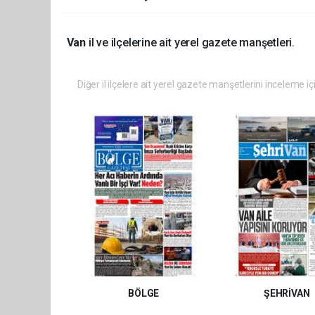
Van
il ve ilçelerine ait yerel gazete manşetleri.
Diğer il ilçelere ait yerel gazete manşetlerini inceleme iç
BÖLGE
ŞEHRİVAN