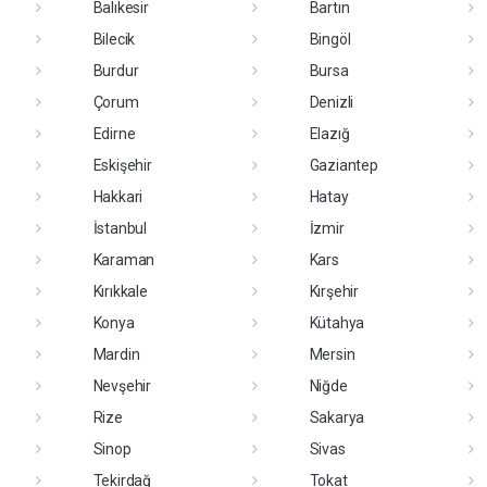
Balıkesir
Bartın
Bilecik
Bingöl
Burdur
Bursa
Çorum
Denizli
Edirne
Elazığ
Eskişehir
Gaziantep
Hakkari
Hatay
İstanbul
İzmir
Karaman
Kars
Kırıkkale
Kırşehir
Konya
Kütahya
Mardin
Mersin
Nevşehir
Niğde
Rize
Sakarya
Sinop
Sivas
Tekirdağ
Tokat