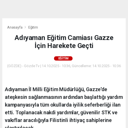
dini
chat
Anasayfa
Eğitim
Adıyaman Eğitim Camiası Gazze
İçin Harekete Geçti
EĞITIM
(GÖZDE) - Gözde Tv | 14.10.2025 - 10:36, Güncelleme: 14.10.2025 - 10:36
Adıyaman İl Milli Eğitim Müdürlüğü, Gazze'de
ateşkesin sağlanmasının ardından başlattığı yardım
kampanyasıyla tüm okullarda iyilik seferberliği ilan
etti. Toplanacak nakdi yardımlar, güvenilir STK ve
vakıflar aracılığıyla Filistinli ihtiyaç sahiplerine
ulaştırılacak.