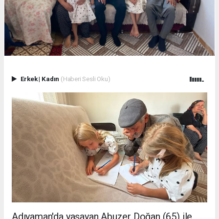
Erkek
|
Kadın
(Haberi Sesli Oku)
Adıyaman'da yaşayan Abuzer Doğan (65) ile