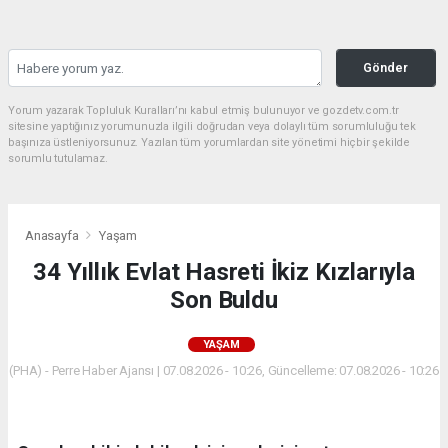
Gönder
Yorum yazarak Topluluk Kuralları’nı kabul etmiş bulunuyor ve gozdetv.com.tr
sitesine yaptığınız yorumunuzla ilgili doğrudan veya dolaylı tüm sorumluluğu tek
başınıza üstleniyorsunuz. Yazılan tüm yorumlardan site yönetimi hiçbir şekilde
sorumlu tutulamaz.
Anasayfa
Yaşam
34 Yıllık Evlat Hasreti İkiz Kızlarıyla
Son Buldu
YAŞAM
(PHA) - Perre Haber Ajansı | 07.08.2026 - 10:26, Güncelleme: 07.08.2026 - 10:26