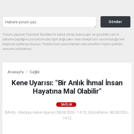
Gönder
Yorum yazarak Topluluk Kuralları’nı kabul etmiş bulunuyor ve gozdetv.com.tr
sitesine yaptığınız yorumunuzla ilgili doğrudan veya dolaylı tüm sorumluluğu tek
başınıza üstleniyorsunuz. Yazılan tüm yorumlardan site yönetimi hiçbir şekilde
sorumlu tutulamaz.
Anasayfa
Sağlık
Kene Uyarısı: "Bir Anlık İhmal İnsan
Hayatına Mal Olabilir"
SAĞLIK
(MHA) - Malatya Haber Ajansı | 08.08.2026 - 14:10, Güncelleme: 08.08.2026 -
14:12