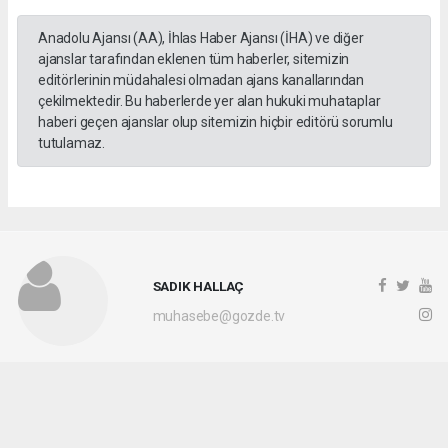
Anadolu Ajansı (AA), İhlas Haber Ajansı (İHA) ve diğer
ajanslar tarafından eklenen tüm haberler, sitemizin
editörlerinin müdahalesi olmadan ajans kanallarından
çekilmektedir. Bu haberlerde yer alan hukuki muhataplar
haberi geçen ajanslar olup sitemizin hiçbir editörü sorumlu
tutulamaz.
SADIK HALLAÇ
muhasebe@gozde.tv
Okuyucu Yorumları
(0)