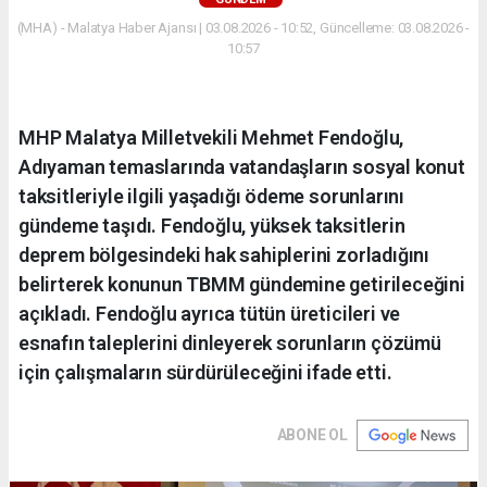
(MHA) - Malatya Haber Ajansı | 03.08.2026 - 10:52, Güncelleme: 03.08.2026 -
10:57
MHP Malatya Milletvekili Mehmet Fendoğlu,
Adıyaman temaslarında vatandaşların sosyal konut
taksitleriyle ilgili yaşadığı ödeme sorunlarını
gündeme taşıdı. Fendoğlu, yüksek taksitlerin
deprem bölgesindeki hak sahiplerini zorladığını
belirterek konunun TBMM gündemine getirileceğini
açıkladı. Fendoğlu ayrıca tütün üreticileri ve
esnafın taleplerini dinleyerek sorunların çözümü
için çalışmaların sürdürüleceğini ifade etti.
ABONE OL