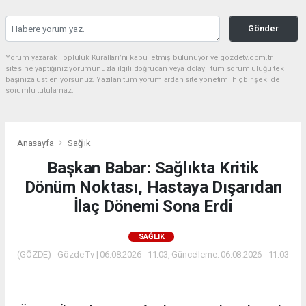
Gönder
Yorum yazarak Topluluk Kuralları’nı kabul etmiş bulunuyor ve gozdetv.com.tr
sitesine yaptığınız yorumunuzla ilgili doğrudan veya dolaylı tüm sorumluluğu tek
başınıza üstleniyorsunuz. Yazılan tüm yorumlardan site yönetimi hiçbir şekilde
sorumlu tutulamaz.
Anasayfa
Sağlık
Başkan Babar: Sağlıkta Kritik
Dönüm Noktası, Hastaya Dışarıdan
İlaç Dönemi Sona Erdi
SAĞLIK
(GÖZDE) - Gözde Tv | 06.08.2026 - 11:03, Güncelleme: 06.08.2026 - 11:03