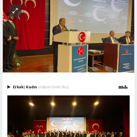
Erkek
|
Kadın
(Haberi Sesli Oku)