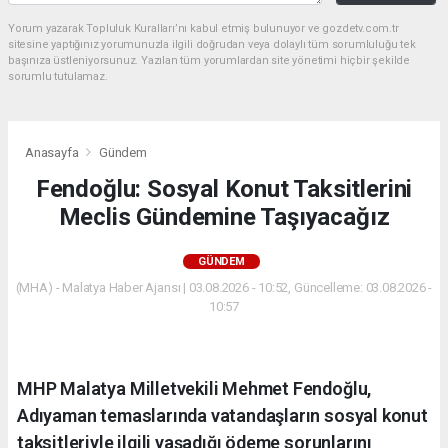
Yorum yazarak Topluluk Kuralları’nı kabul etmiş bulunuyor ve gozdetv.com.tr
sitesine yaptığınız yorumunuzla ilgili doğrudan veya dolaylı tüm sorumluluğu tek
başınıza üstleniyorsunuz. Yazılan tüm yorumlardan site yönetimi hiçbir şekilde
sorumlu tutulamaz.
Anasayfa
Gündem
Fendoğlu: Sosyal Konut Taksitlerini
Meclis Gündemine Taşıyacağız
GÜNDEM
(MHA) - Malatya Haber Ajansı | 03.08.2026 - 10:52, Güncelleme: 03.08.2026 -
10:57
MHP Malatya Milletvekili Mehmet Fendoğlu,
Adıyaman temaslarında vatandaşların sosyal konut
taksitleriyle ilgili yaşadığı ödeme sorunlarını