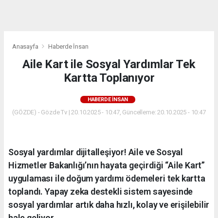
dini
chat
Anasayfa
Haberde İnsan
Aile Kart ile Sosyal Yardımlar Tek
Kartta Toplanıyor
HABERDE İNSAN
(GÖZDE) - Gözde Tv | 20.10.2025 - 10:47, Güncelleme: 20.10.2025 - 10:47
Sosyal yardımlar dijitalleşiyor! Aile ve Sosyal
Hizmetler Bakanlığı’nın hayata geçirdiği “Aile Kart”
uygulaması ile doğum yardımı ödemeleri tek kartta
toplandı. Yapay zeka destekli sistem sayesinde
sosyal yardımlar artık daha hızlı, kolay ve erişilebilir
hale geliyor.