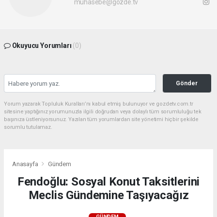
muhasebe@gozde.tv
Okuyucu Yorumları
(0)
Gönder
Yorum yazarak Topluluk Kuralları’nı kabul etmiş bulunuyor ve gozdetv.com.tr
sitesine yaptığınız yorumunuzla ilgili doğrudan veya dolaylı tüm sorumluluğu tek
başınıza üstleniyorsunuz. Yazılan tüm yorumlardan site yönetimi hiçbir şekilde
sorumlu tutulamaz.
Anasayfa
Gündem
Fendoğlu: Sosyal Konut Taksitlerini
Meclis Gündemine Taşıyacağız
GÜNDEM