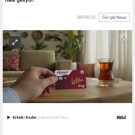
ABONE OL
Erkek
|
Kadın
(Haberi Sesli Oku)