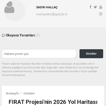
SADIK HALLAÇ
muhasebe@gozde.tv
Okuyucu Yorumları
(0)
Gönder
Yorum yazarak Topluluk Kuralları’nı kabul etmiş bulunuyor ve gozdetv.com.tr
sitesine yaptığınız yorumunuzla ilgili doğrudan veya dolaylı tüm sorumluluğu tek
başınıza üstleniyorsunuz. Yazılan tüm yorumlardan site yönetimi hiçbir şekilde
sorumlu tutulamaz.
Anasayfa
Gündem
FIRAT Projesi'nin 2026 Yol Haritası