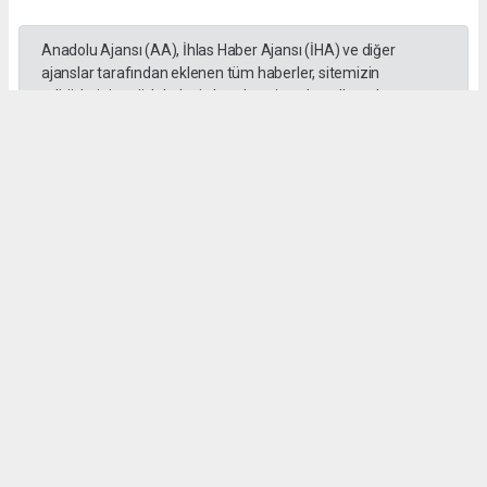
Anadolu Ajansı (AA), İhlas Haber Ajansı (İHA) ve diğer
ajanslar tarafından eklenen tüm haberler, sitemizin
editörlerinin müdahalesi olmadan ajans kanallarından
çekilmektedir. Bu haberlerde yer alan hukuki muhataplar
haberi geçen ajanslar olup sitemizin hiçbir editörü sorumlu
tutulamaz.
SADIK HALLAÇ
muhasebe@gozde.tv
Okuyucu Yorumları
(0)