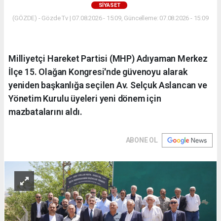
SIYASET
(GÖZDE) - Gözde Tv | 07.08.2026 - 15:09, Güncelleme: 07.08.2026 - 15:09
Milliyetçi Hareket Partisi (MHP) Adıyaman Merkez
İlçe 15. Olağan Kongresi'nde güvenoyu alarak
yeniden başkanlığa seçilen Av. Selçuk Aslancan ve
Yönetim Kurulu üyeleri yeni dönem için
mazbatalarını aldı.
ABONE OL