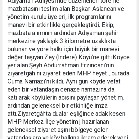
Adıyaman Adliyesi’nde düzenlenen törenle
mazbatasını teslim alan Başkan Aslancan ve
yönetim kurulu üyeleri, ilk programlarını
manevi bir etkinlikle gerçekleştirdi. Ekip,
mazbata alımının ardından Adıyaman şehir
merkezine yaklaşık 3 kilometre uzaklıkta
bulunan ve yöre halkı için büyük bir manevi
değer taşıyan Zey (İndere) Köyü’ne gitti.Köyde
yer alan Şeyh Abdurrahman Erzincani’nin
ziyaretgâhını ziyaret eden MHP heyeti, burada
Cuma Namazı’nı kıldı. Aynı gün köyde vefat
eden bir vatandaşın cenaze namazına da
katılarak köylülerin acısını paylaşan yönetim,
ardından geleneksel bir etkinliğe imza
attı.Ziyaretgâhta dualar eşliğinde adak kesen
MHP Merkez İlçe yönetimi, hazırlanan
geleneksel ziyaret aşını bölgeye gelen
vatandaşlara ve köy halkına ikram ederek yeni