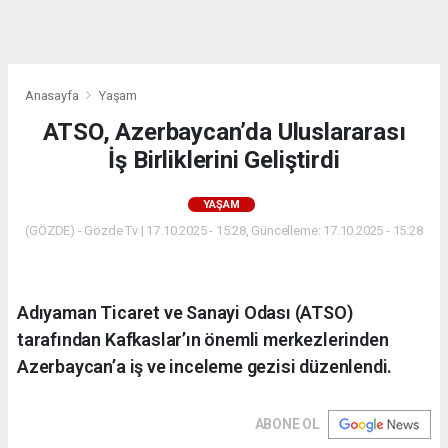
dini
chat
Anasayfa
Yaşam
ATSO, Azerbaycan’da Uluslararası
İş Birliklerini Geliştirdi
YAŞAM
(GÖZDE) - Gözde Tv | 17.10.2025 - 15:28, Güncelleme: 17.10.2025 - 15:28
Adıyaman Ticaret ve Sanayi Odası (ATSO)
tarafından Kafkaslar’ın önemli merkezlerinden
Azerbaycan’a iş ve inceleme gezisi düzenlendi.
ABONE OL