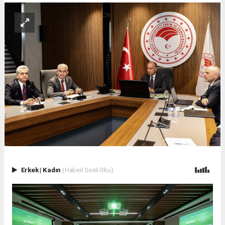
Erkek
|
Kadın
(Haberi Sesli Oku)