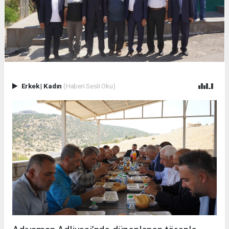
Erkek
|
Kadın
(Haberi Sesli Oku)