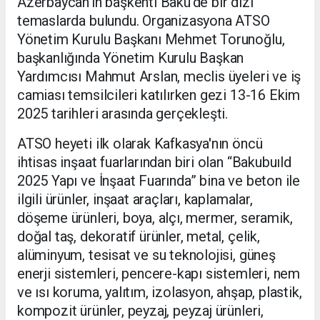
Azerbaycan’ın başkenti Bakü’de bir dizi
temaslarda bulundu. Organizasyona ATSO
Yönetim Kurulu Başkanı Mehmet Torunoğlu,
başkanlığında Yönetim Kurulu Başkan
Yardımcısı Mahmut Arslan, meclis üyeleri ve iş
camiası temsilcileri katılırken gezi 13-16 Ekim
2025 tarihleri arasında gerçekleşti.
ATSO heyeti ilk olarak Kafkasya'nın öncü
ihtisas inşaat fuarlarından biri olan “Bakubuıld
2025 Yapı ve İnşaat Fuarında” bina ve beton ile
ilgili ürünler, inşaat araçları, kaplamalar,
döşeme ürünleri, boya, alçı, mermer, seramik,
doğal taş, dekoratif ürünler, metal, çelik,
alüminyum, tesisat ve su teknolojisi, güneş
enerji sistemleri, pencere-kapı sistemleri, nem
ve ısı koruma, yalıtım, izolasyon, ahşap, plastik,
kompozit ürünler, peyzaj, peyzaj ürünleri,