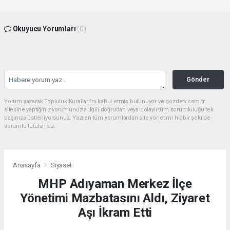
Okuyucu Yorumları
(0)
Gönder
Yorum yazarak Topluluk Kuralları’nı kabul etmiş bulunuyor ve gozdetv.com.tr
sitesine yaptığınız yorumunuzla ilgili doğrudan veya dolaylı tüm sorumluluğu tek
başınıza üstleniyorsunuz. Yazılan tüm yorumlardan site yönetimi hiçbir şekilde
sorumlu tutulamaz.
Anasayfa
Siyaset
MHP Adıyaman Merkez İlçe
Yönetimi Mazbatasını Aldı, Ziyaret
Aşı İkram Etti