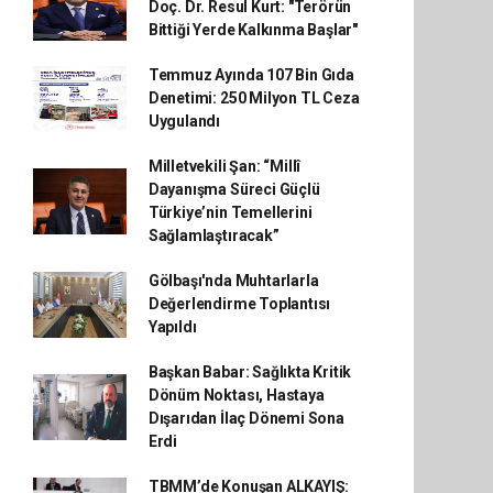
Doç. Dr. Resul Kurt: "Terörün
Bittiği Yerde Kalkınma Başlar"
Temmuz Ayında 107 Bin Gıda
Denetimi: 250 Milyon TL Ceza
Uygulandı
Milletvekili Şan: “Millî
Dayanışma Süreci Güçlü
Türkiye’nin Temellerini
Sağlamlaştıracak”
Gölbaşı'nda Muhtarlarla
Değerlendirme Toplantısı
Yapıldı
Başkan Babar: Sağlıkta Kritik
Dönüm Noktası, Hastaya
Dışarıdan İlaç Dönemi Sona
Erdi
TBMM’de Konuşan ALKAYIŞ: