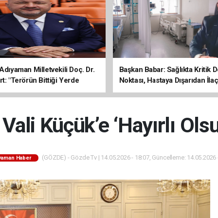
Adıyaman Milletvekili Doç. Dr.
Başkan Babar: Sağlıkta Kritik
t: "Terörün Bittiği Yerde
Noktası, Hastaya Dışarıdan İl
 Başlar"
Sona Erdi
ali Küçük’e ‘Hayırlı Olsu
(GÖZDE) - Gözde Tv | 14.05.2026 - 18:07, Güncelleme: 14.05.2026 
yaman Haber