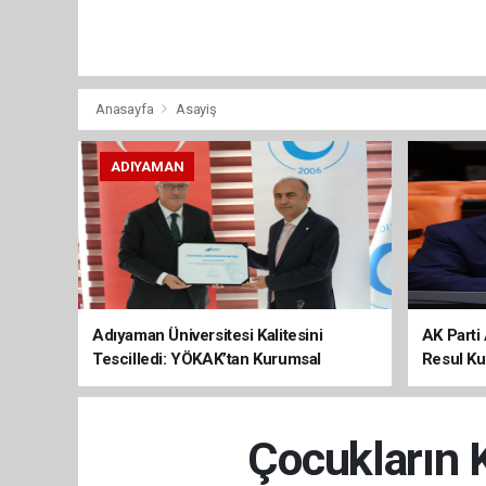
Anasayfa
Asayiş
ADIYAMAN
Adıyaman Üniversitesi Kalitesini
AK Parti 
Tescilledi: YÖKAK’tan Kurumsal
Resul Kur
Akreditasyon Belgesi
Kalkınma
Çocukların K