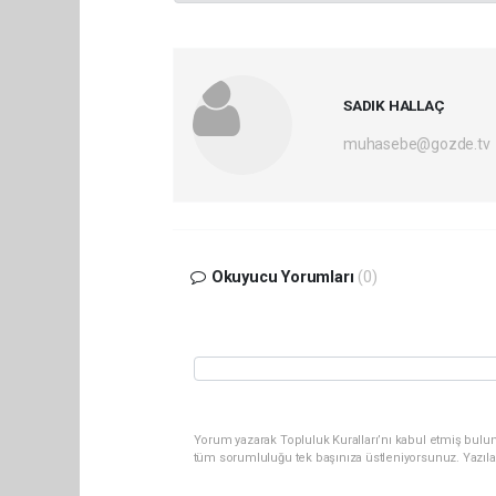
SADIK HALLAÇ
muhasebe@gozde.tv
Okuyucu Yorumları
(0)
Yorum yazarak Topluluk Kuralları’nı kabul etmiş bulun
tüm sorumluluğu tek başınıza üstleniyorsunuz. Yazıla