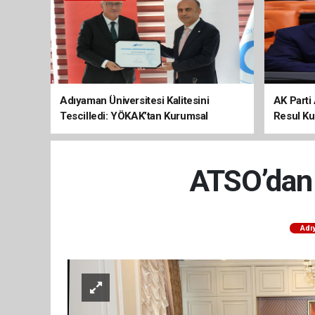
Adıyaman Üniversitesi Kalitesini
AK Parti 
Tescilledi: YÖKAK’tan Kurumsal
Resul Kur
Akreditasyon Belgesi
Kalkınma
ATSO’dan V
Adı