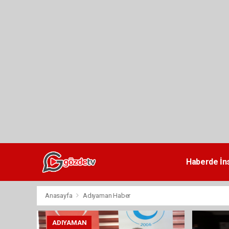
dini
chat
Haberde İn
Anasayfa
Adıyaman Haber
ADIYAMAN