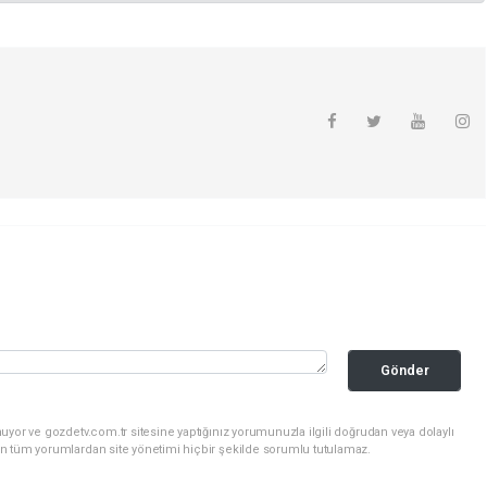
Gönder
uyor ve gozdetv.com.tr sitesine yaptığınız yorumunuzla ilgili doğrudan veya dolaylı
n tüm yorumlardan site yönetimi hiçbir şekilde sorumlu tutulamaz.