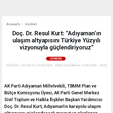
dini
chat
Anasayfa
Gündem
Doç. Dr. Resul Kurt: “Adıyaman’ın
ulaşım altyapısını Türkiye Yüzyılı
vizyonuyla güçlendiriyoruz”
GÜNDEM
(GÖZDE) - Gözde Tv | 14.05.2026 - 18:05, Güncelleme: 14.05.2026 - 18:05
AK Parti Adıyaman Milletvekili, TBMM Plan ve
Bütçe Komisyonu Üyesi, AK Parti Genel Merkez
Sivil Toplum ve Halkla İlişkiler Başkan Yardımcısı
Doç. Dr. Resul Kurt, Adıyaman’ın karayolu ulaşım