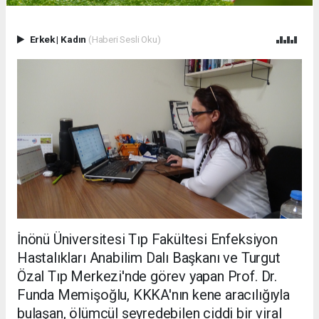
Erkek
|
Kadın
(Haberi Sesli Oku)
İnönü Üniversitesi Tıp Fakültesi Enfeksiyon
Hastalıkları Anabilim Dalı Başkanı ve Turgut
Özal Tıp Merkezi'nde görev yapan Prof. Dr.
Funda Memişoğlu, KKKA'nın kene aracılığıyla
bulaşan, ölümcül seyredebilen ciddi bir viral