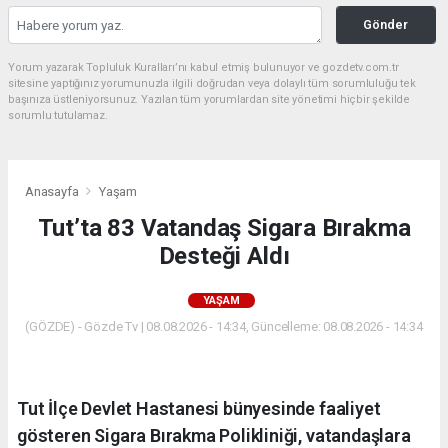
Gönder
Yorum yazarak Topluluk Kuralları’nı kabul etmiş bulunuyor ve gozdetv.com.tr
sitesine yaptığınız yorumunuzla ilgili doğrudan veya dolaylı tüm sorumluluğu tek
başınıza üstleniyorsunuz. Yazılan tüm yorumlardan site yönetimi hiçbir şekilde
sorumlu tutulamaz.
Anasayfa
Yaşam
Tut’ta 83 Vatandaş Sigara Bırakma
Desteği Aldı
YAŞAM
(GÖZDE) - Gözde Tv | 08.08.2026 - 14:34, Güncelleme: 08.08.2026 - 14:34
Tut İlçe Devlet Hastanesi bünyesinde faaliyet
gösteren Sigara Bırakma Polikliniği, vatandaşlara