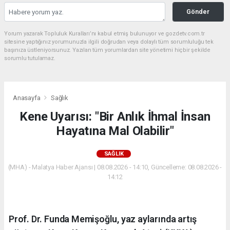
Gönder
Yorum yazarak Topluluk Kuralları’nı kabul etmiş bulunuyor ve gozdetv.com.tr
sitesine yaptığınız yorumunuzla ilgili doğrudan veya dolaylı tüm sorumluluğu tek
başınıza üstleniyorsunuz. Yazılan tüm yorumlardan site yönetimi hiçbir şekilde
sorumlu tutulamaz.
Anasayfa
Sağlık
Kene Uyarısı: "Bir Anlık İhmal İnsan
Hayatına Mal Olabilir"
SAĞLIK
(MHA) - Malatya Haber Ajansı | 08.08.2026 - 14:10, Güncelleme: 08.08.2026 -
14:12
Prof. Dr. Funda Memişoğlu, yaz aylarında artış