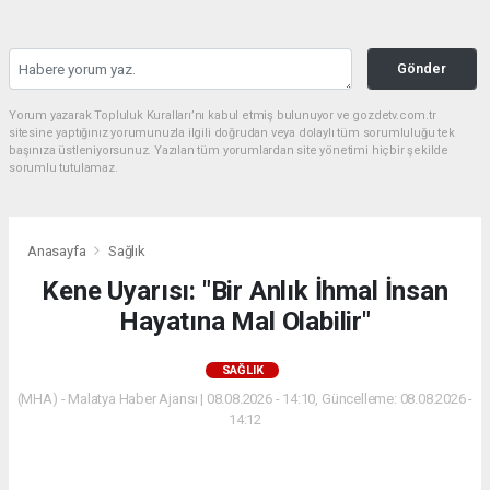
Gönder
Yorum yazarak Topluluk Kuralları’nı kabul etmiş bulunuyor ve gozdetv.com.tr
sitesine yaptığınız yorumunuzla ilgili doğrudan veya dolaylı tüm sorumluluğu tek
başınıza üstleniyorsunuz. Yazılan tüm yorumlardan site yönetimi hiçbir şekilde
sorumlu tutulamaz.
Anasayfa
Sağlık
Kene Uyarısı: "Bir Anlık İhmal İnsan
Hayatına Mal Olabilir"
SAĞLIK
(MHA) - Malatya Haber Ajansı | 08.08.2026 - 14:10, Güncelleme: 08.08.2026 -
14:12