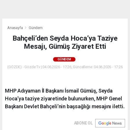
dini
chat
Anasayfa
Gündem
Bahçeli’den Seyda Hoca’ya Taziye
Mesajı, Gümüş Ziyaret Etti
GÜNDEM
(GÖZDE) - Gözde Tv | 04.06.2026 - 17:26, Güncelleme: 04.06.2026 - 17:26
MHP Adıyaman İl Başkanı İsmail Gümüş, Seyda
Hoca’ya taziye ziyaretinde bulunurken, MHP Genel
Başkanı Devlet Bahçeli’nin başsağlığı mesajını iletti.
ABONE OL