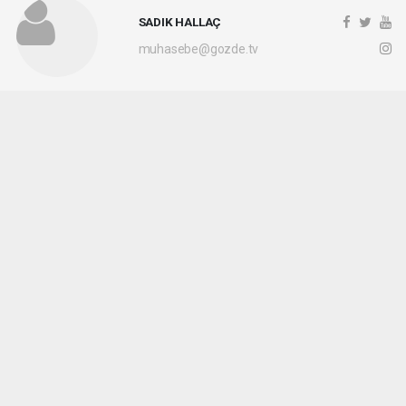
SADIK HALLAÇ
muhasebe@gozde.tv
Okuyucu Yorumları
(0)
Gönder
Yorum yazarak Topluluk Kuralları’nı kabul etmiş bulunuyor ve gozdetv.com.tr
sitesine yaptığınız yorumunuzla ilgili doğrudan veya dolaylı tüm sorumluluğu tek
başınıza üstleniyorsunuz. Yazılan tüm yorumlardan site yönetimi hiçbir şekilde
sorumlu tutulamaz.
haber paketi
haber scripti
haber yazılımı