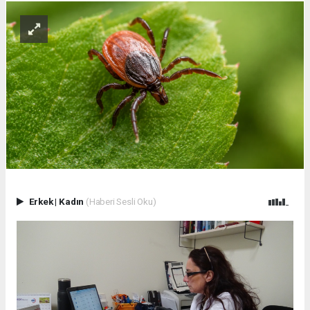
Erkek
|
Kadın
(Haberi Sesli Oku)