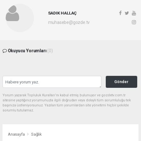
SADIK HALLAÇ
muhasebe@gozde.tv
Okuyucu Yorumları
(0)
Gönder
Yorum yazarak Topluluk Kuralları’nı kabul etmiş bulunuyor ve gozdetv.com.tr
sitesine yaptığınız yorumunuzla ilgili doğrudan veya dolaylı tüm sorumluluğu tek
başınıza üstleniyorsunuz. Yazılan tüm yorumlardan site yönetimi hiçbir şekilde
sorumlu tutulamaz.
Anasayfa
Sağlık