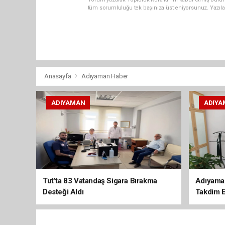
tüm sorumluluğu tek başınıza üstleniyorsunuz. Yazıla
Anasayfa
Adıyaman Haber
ADIYAMAN
ADIYA
Tut’ta 83 Vatandaş Sigara Bırakma
Adıyaman
Desteği Aldı
Takdim E