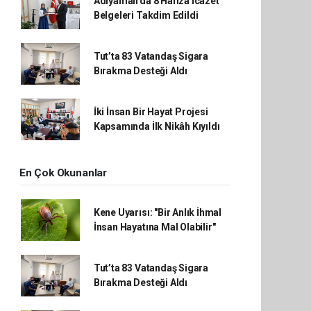
Adıyaman'da 8 Hafıza İcazet
Belgeleri Takdim Edildi
Tut’ta 83 Vatandaş Sigara
Bırakma Desteği Aldı
İki İnsan Bir Hayat Projesi
Kapsamında İlk Nikâh Kıyıldı
En Çok Okunanlar
Kene Uyarısı: "Bir Anlık İhmal
İnsan Hayatına Mal Olabilir"
Tut’ta 83 Vatandaş Sigara
Bırakma Desteği Aldı