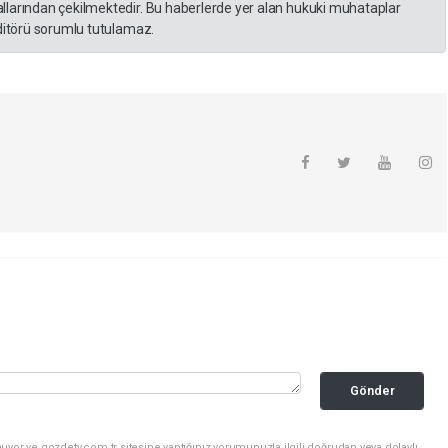
llarından çekilmektedir. Bu haberlerde yer alan hukuki muhataplar
editörü sorumlu tutulamaz.
Gönder
uyor ve gozdetv.com.tr sitesine yaptığınız yorumunuzla ilgili doğrudan veya dolaylı