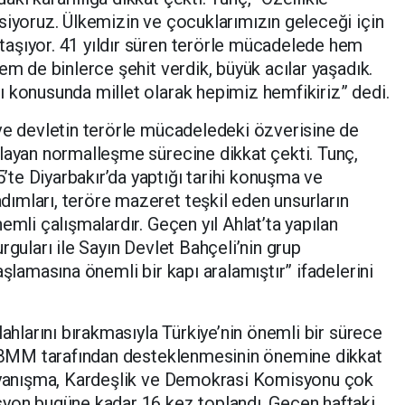
siyoruz. Ülkemizin ve çocuklarımızın geleceği için
aşıyor. 41 yıldır süren terörle mücadelede hem
em de binlerce şehit verdik, büyük acılar yaşadık.
 konusunda millet olarak hepimiz hemfikiriz” dedi.
ve devletin terörle mücadeledeki özverisine de
layan normalleşme sürecine dikkat çekti. Tunç,
te Diyarbakır’da yaptığı tarihi konuşma ve
ımları, teröre mazeret teşkil eden unsurların
emli çalışmalardır. Geçen yıl Ahlat’ta yapılan
rguları ile Sayın Devlet Bahçeli’nin grup
aşlamasına önemli bir kapı aralamıştır” ifadelerini
lahlarını bırakmasıyla Türkiye’nin önemli bir sürece
n TBMM tarafından desteklenmesinin önemine dikkat
Dayanışma, Kardeşlik ve Demokrasi Komisyonu çok
syon bugüne kadar 16 kez toplandı. Geçen haftaki