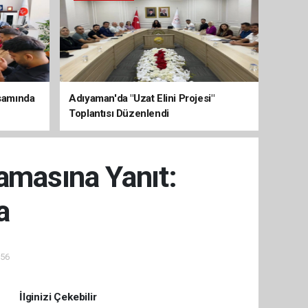
psamında
Adıyaman'da "Uzat Elini Projesi"
Toplantısı Düzenlendi
lamasına Yanıt:
a
:56
İlginizi Çekebilir