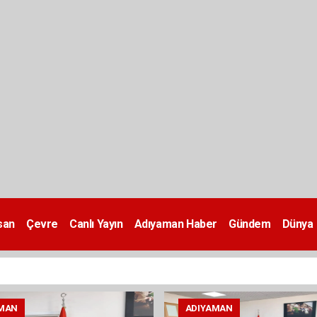
san
Çevre
Canlı Yayın
Adıyaman Haber
Gündem
Dünya
MAN
ADIYAMAN