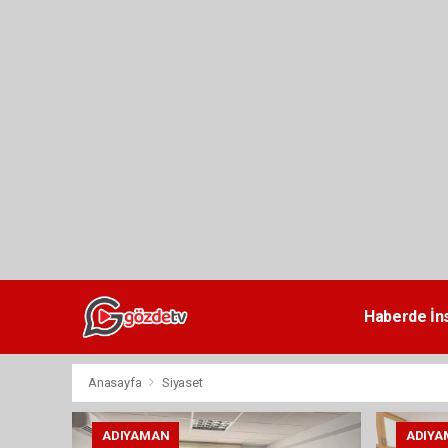
dini
chat
Haberde İn
Anasayfa
Siyaset
ADIYAMAN
ADIYA