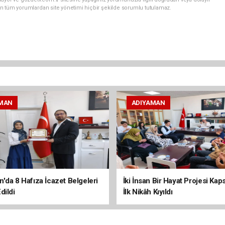
n tüm yorumlardan site yönetimi hiçbir şekilde sorumlu tutulamaz.
MAN
ADIYAMAN
'da 8 Hafıza İcazet Belgeleri
İki İnsan Bir Hayat Projesi Ka
dildi
İlk Nikâh Kıyıldı