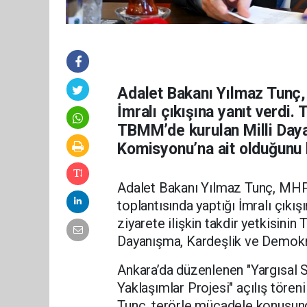
Adalet Bakanı Yılmaz Tunç,
İmralı çıkışına yanıt verdi. 
TBMM’de kurulan Milli Day
Komisyonu’na ait olduğunu b
Adalet Bakanı Yılmaz Tunç, MHP
toplantısında yaptığı İmralı çıkı
ziyarete ilişkin takdir yetkisinin
Dayanışma, Kardeşlik ve Demokr
Ankara’da düzenlenen "Yargısal 
Yaklaşımlar Projesi" açılış tören
Tunç, terörle mücadele konusundak