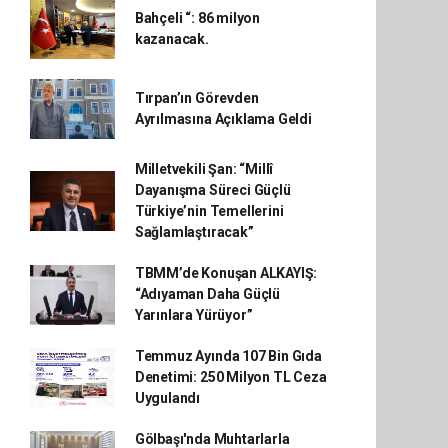
Bahçeli “: 86 milyon
kazanacak.
Tırpan’ın Görevden
Ayrılmasına Açıklama Geldi
Milletvekili Şan: “Millî
Dayanışma Süreci Güçlü
Türkiye’nin Temellerini
Sağlamlaştıracak”
TBMM’de Konuşan ALKAYIŞ:
“Adıyaman Daha Güçlü
Yarınlara Yürüyor”
Temmuz Ayında 107 Bin Gıda
Denetimi: 250 Milyon TL Ceza
Uygulandı
Gölbaşı'nda Muhtarlarla