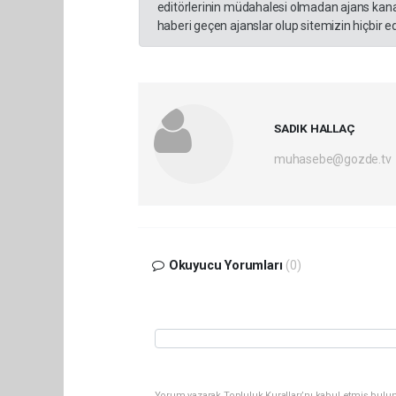
editörlerinin müdahalesi olmadan ajans kana
haberi geçen ajanslar olup sitemizin hiçbir 
SADIK HALLAÇ
muhasebe@gozde.tv
Okuyucu Yorumları
(0)
Yorum yazarak Topluluk Kuralları’nı kabul etmiş bulun