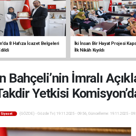
'da 8 Hafıza İcazet Belgeleri
İki İnsan Bir Hayat Projesi Ka
dildi
İlk Nikâh Kıyıldı
 Bahçeli’nin İmralı Açık
Takdir Yetkisi Komisyon’d
(GÖZDE) - Gözde Tv | 19.11.2025 - 09:56, Güncelleme: 19.11.2025 - 09
Siyaset