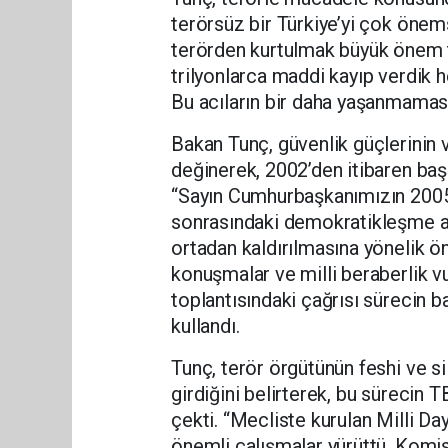
terörsüz bir Türkiye’yi çok önem
terörden kurtulmak büyük önem t
trilyonlarca maddi kayıp verdik h
Bu acıların bir daha yaşanmaması
Bakan Tunç, güvenlik güçlerinin 
değinerek, 2002’den itibaren baş
“Sayın Cumhurbaşkanımızın 2005’
sonrasındaki demokratikleşme ad
ortadan kaldırılmasına yönelik ön
konuşmalar ve milli beraberlik vu
toplantısındaki çağrısı sürecin b
kullandı.
Tunç, terör örgütünün feshi ve si
girdiğini belirterek, bu süreci
çekti. “Mecliste kurulan Milli 
önemli çalışmalar yürüttü. Komi