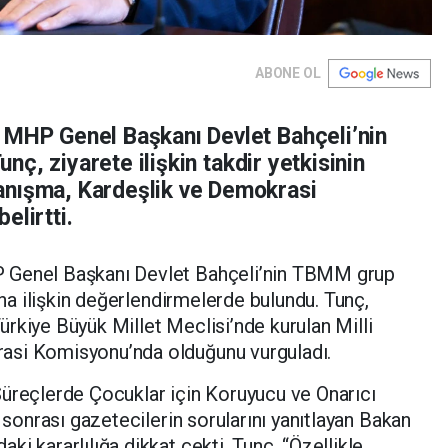
ABONE OL
 MHP Genel Başkanı Devlet Bahçeli’nin
Tunç, ziyarete ilişkin takdir yetkisinin
anışma, Kardeşlik ve Demokrasi
elirtti.
 Genel Başkanı Devlet Bahçeli’nin TBMM grup
şına ilişkin değerlendirmelerde bulundu. Tunç,
 Türkiye Büyük Millet Meclisi’nde kurulan Milli
asi Komisyonu’nda olduğunu vurguladı.
Süreçlerde Çocuklar için Koruyucu ve Onarıcı
i sonrası gazetecilerin sorularını yanıtlayan Bakan
i kararlılığa dikkat çekti. Tunç, “Özellikle