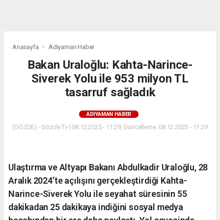
dini
chat
Anasayfa
Adıyaman Haber
Bakan Uraloğlu: Kahta-Narince-
Siverek Yolu ile 953 milyon TL
tasarruf sağladık
ADIYAMAN HABER
(GÖZDE) - Gözde Tv | 08.12.2025 - 11:29, Güncelleme: 08.12.2025 - 11:29
Ulaştırma ve Altyapı Bakanı Abdulkadir Uraloğlu, 28
Aralık 2024’te açılışını gerçekleştirdiği Kahta-
Narince-Siverek Yolu ile seyahat süresinin 55
dakikadan 25 dakikaya indiğini sosyal medya