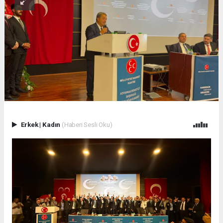
Erkek
|
Kadın
(Haberi Sesli Oku)