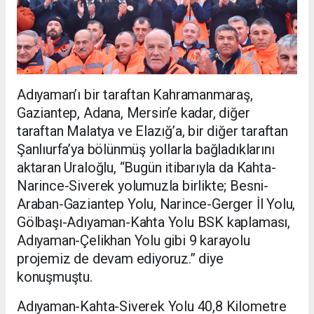
Adıyaman’ı bir taraftan Kahramanmaraş,
Gaziantep, Adana, Mersin’e kadar, diğer
taraftan Malatya ve Elazığ’a, bir diğer taraftan
Şanlıurfa’ya bölünmüş yollarla bağladıklarını
aktaran Uraloğlu, “Bugün itibarıyla da Kahta-
Narince-Siverek yolumuzla birlikte; Besni-
Araban-Gaziantep Yolu, Narince-Gerger İl Yolu,
Gölbaşı-Adıyaman-Kahta Yolu BSK kaplaması,
Adıyaman-Çelikhan Yolu gibi 9 karayolu
projemiz de devam ediyoruz.” diye
konuşmuştu.
Adıyaman-Kahta-Siverek Yolu 40,8 Kilometre