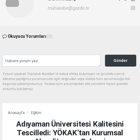
muhasebe@gozde.tv
Okuyucu Yorumları
(0)
Gönder
Yorum yazarak Topluluk Kuralları’nı kabul etmiş bulunuyor ve gozdetv.com.tr
sitesine yaptığınız yorumunuzla ilgili doğrudan veya dolaylı tüm sorumluluğu tek
başınıza üstleniyorsunuz. Yazılan tüm yorumlardan site yönetimi hiçbir şekilde
sorumlu tutulamaz.
Anasayfa
Eğitim
Adıyaman Üniversitesi Kalitesini
Tescilledi: YÖKAK’tan Kurumsal