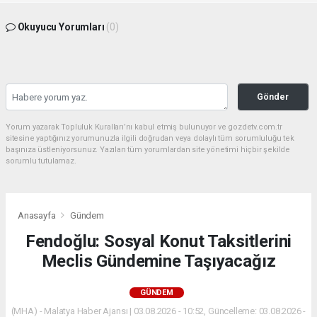
Okuyucu Yorumları
(0)
Gönder
Yorum yazarak Topluluk Kuralları’nı kabul etmiş bulunuyor ve gozdetv.com.tr
sitesine yaptığınız yorumunuzla ilgili doğrudan veya dolaylı tüm sorumluluğu tek
başınıza üstleniyorsunuz. Yazılan tüm yorumlardan site yönetimi hiçbir şekilde
sorumlu tutulamaz.
Anasayfa
Gündem
Fendoğlu: Sosyal Konut Taksitlerini
Meclis Gündemine Taşıyacağız
GÜNDEM
(MHA) - Malatya Haber Ajansı | 03.08.2026 - 10:52, Güncelleme: 03.08.2026 -