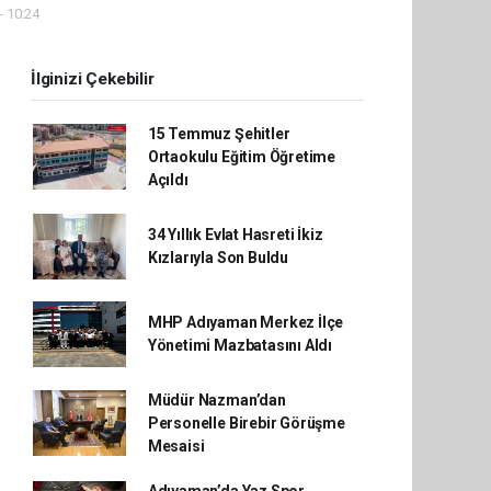
- 10:24
İlginizi Çekebilir
15 Temmuz Şehitler
Ortaokulu Eğitim Öğretime
Açıldı
34 Yıllık Evlat Hasreti İkiz
Kızlarıyla Son Buldu
MHP Adıyaman Merkez İlçe
Yönetimi Mazbatasını Aldı
Müdür Nazman’dan
Personelle Birebir Görüşme
Mesaisi
Adıyaman’da Yaz Spor