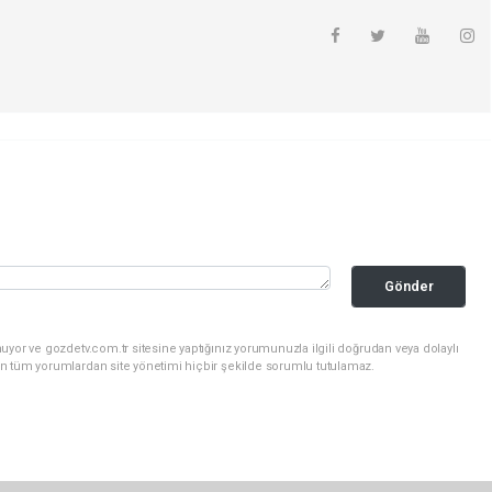
Gönder
uyor ve gozdetv.com.tr sitesine yaptığınız yorumunuzla ilgili doğrudan veya dolaylı
n tüm yorumlardan site yönetimi hiçbir şekilde sorumlu tutulamaz.