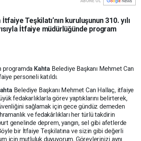
ABONE OL
İtfaiye Teşkilatı’nın kuruluşunun 310. yılı
ayısıyla İtfaiye müdürlüğünde program
en programda
Kahta
Belediye Başkanı Mehmet Can
faiye personeli katıldı.
ahta
Belediye Başkanı Mehmet Can Hallaç, itfaiye
büyük fedakarlıklarla görev yaptıklarını belirterek,
güvenliğini sağlamak için gece gündüz demeden
ramanlık ve fedakârlıkları her türlü takdirin
 yurt genelinde deprem, yangın, sel gibi afetlerde
öyle bir İtfaiye Teşkilatına ve sizin gibi değerli
m için mutluluk duyuyorum. Görevlerinizi aynı