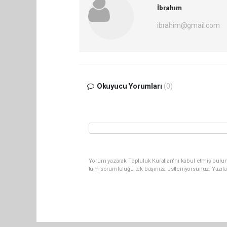
İbrahım
ibrahim@gmail.com
Okuyucu Yorumları
(0)
Yorum yazarak Topluluk Kuralları’nı kabul etmiş bulun
tüm sorumluluğu tek başınıza üstleniyorsunuz. Yazıla