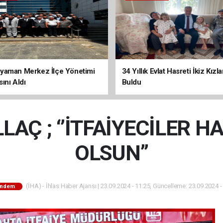
yaman Merkez İlçe Yönetimi
34 Yıllık Evlat Hasreti İkiz Kızl
ını Aldı
Buldu
AÇ ; ‘’İTFAİYECİLER H
OLSUN’’
(İHA) - İhlas Haber Ajansı | 23.09.2024 - 11:25, Güncelleme: 23.09.2024 -
ndem