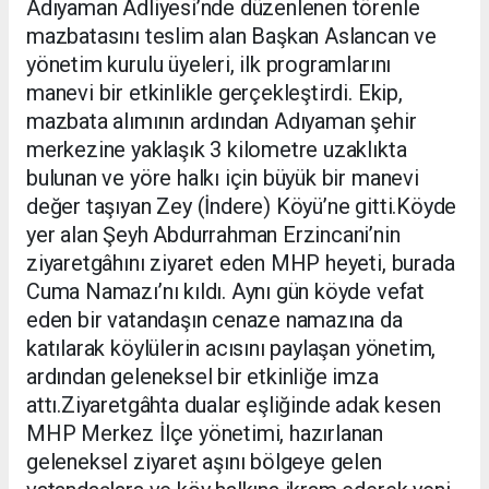
Adıyaman Adliyesi’nde düzenlenen törenle
mazbatasını teslim alan Başkan Aslancan ve
yönetim kurulu üyeleri, ilk programlarını
manevi bir etkinlikle gerçekleştirdi. Ekip,
mazbata alımının ardından Adıyaman şehir
merkezine yaklaşık 3 kilometre uzaklıkta
bulunan ve yöre halkı için büyük bir manevi
değer taşıyan Zey (İndere) Köyü’ne gitti.Köyde
yer alan Şeyh Abdurrahman Erzincani’nin
ziyaretgâhını ziyaret eden MHP heyeti, burada
Cuma Namazı’nı kıldı. Aynı gün köyde vefat
eden bir vatandaşın cenaze namazına da
katılarak köylülerin acısını paylaşan yönetim,
ardından geleneksel bir etkinliğe imza
attı.Ziyaretgâhta dualar eşliğinde adak kesen
MHP Merkez İlçe yönetimi, hazırlanan
geleneksel ziyaret aşını bölgeye gelen