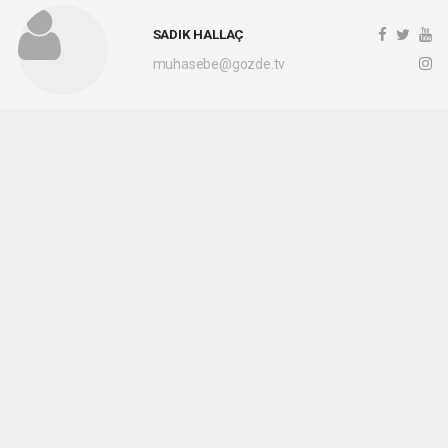
SADIK HALLAÇ
muhasebe@gozde.tv
Okuyucu Yorumları
(0)
Gönder
Yorum yazarak Topluluk Kuralları’nı kabul etmiş bulunuyor ve gozdetv.com.tr
sitesine yaptığınız yorumunuzla ilgili doğrudan veya dolaylı tüm sorumluluğu tek
başınıza üstleniyorsunuz. Yazılan tüm yorumlardan site yönetimi hiçbir şekilde
sorumlu tutulamaz.
haber paketi
haber scripti
haber yazılımı