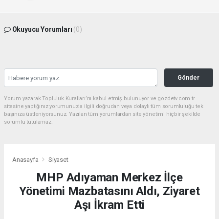
Okuyucu Yorumları
(0)
Gönder
Yorum yazarak Topluluk Kuralları’nı kabul etmiş bulunuyor ve gozdetv.com.tr
sitesine yaptığınız yorumunuzla ilgili doğrudan veya dolaylı tüm sorumluluğu tek
başınıza üstleniyorsunuz. Yazılan tüm yorumlardan site yönetimi hiçbir şekilde
sorumlu tutulamaz.
Anasayfa
Siyaset
MHP Adıyaman Merkez İlçe
Yönetimi Mazbatasını Aldı, Ziyaret
Aşı İkram Etti