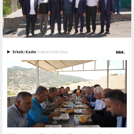
Erkek
|
Kadın
(Haberi Sesli Oku)