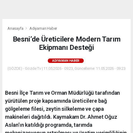
dini
chat
Anasayfa
Adıyaman Haber
Besni’de Üreticilere Modern Tarım
Ekipmanı Desteği
ADIYAMAN HABER
(GÖZDE) - Gözde Tv | 11.05.2026 - 09:23, Güncelleme: 11.05.2026 - 09:23
Besni İlçe Tarım ve Orman Müdürlüğü tarafından
yürütülen proje kapsamında üreticilere bağ
gölgeleme filesi, zeytin silkeleme ve çapa
makineleri dağıtıldı. Kaymakam Dr. Ahmet Oğuz
Aslan’ın katıldığı programda, tarımda
mekanizasyonun artırılması ve üretim verimliliğinin