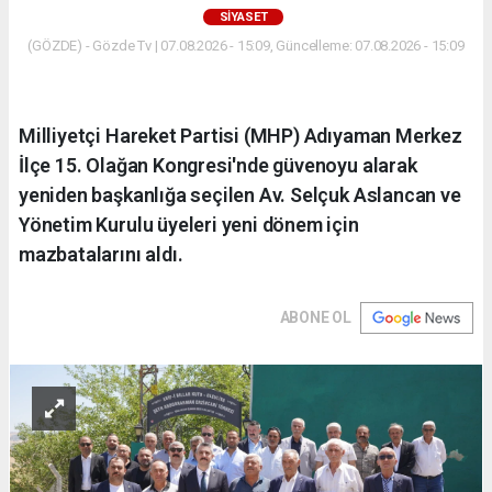
SIYASET
(GÖZDE) - Gözde Tv | 07.08.2026 - 15:09, Güncelleme: 07.08.2026 - 15:09
Milliyetçi Hareket Partisi (MHP) Adıyaman Merkez
İlçe 15. Olağan Kongresi'nde güvenoyu alarak
yeniden başkanlığa seçilen Av. Selçuk Aslancan ve
Yönetim Kurulu üyeleri yeni dönem için
mazbatalarını aldı.
ABONE OL