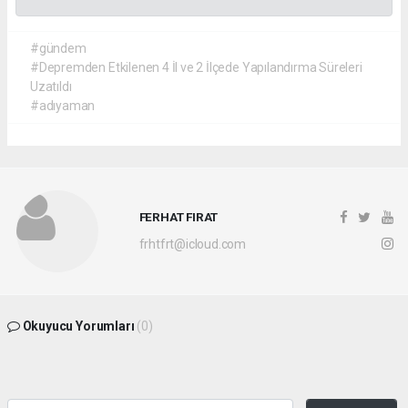
#gündem
#Depremden Etkilenen 4 İl ve 2 İlçede Yapılandırma Süreleri
Uzatıldı
#adıyaman
FERHAT FIRAT
frhtfrt@icloud.com
Okuyucu Yorumları
(0)