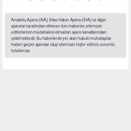
Anadolu Ajansı (AA), İhlas Haber Ajansı (İHA) ve diğer
ajanslar tarafından eklenen tüm haberler, sitemizin
editörlerinin müdahalesi olmadan ajans kanallarından
çekilmektedir. Bu haberlerde yer alan hukuki muhataplar
haberi geçen ajanslar olup sitemizin hiçbir editörü sorumlu
tutulamaz.
SADIK HALLAÇ
muhasebe@gozde.tv
Okuyucu Yorumları
(0)