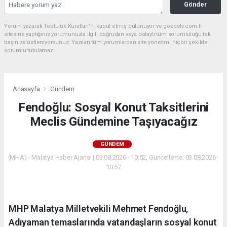
Gönder
Yorum yazarak Topluluk Kuralları’nı kabul etmiş bulunuyor ve gozdetv.com.tr
sitesine yaptığınız yorumunuzla ilgili doğrudan veya dolaylı tüm sorumluluğu tek
başınıza üstleniyorsunuz. Yazılan tüm yorumlardan site yönetimi hiçbir şekilde
sorumlu tutulamaz.
Anasayfa
Gündem
Fendoğlu: Sosyal Konut Taksitlerini
Meclis Gündemine Taşıyacağız
GÜNDEM
(MHA) - Malatya Haber Ajansı | 03.08.2026 - 10:52, Güncelleme: 03.08.2026 -
10:57
MHP Malatya Milletvekili Mehmet Fendoğlu,
Adıyaman temaslarında vatandaşların sosyal konut