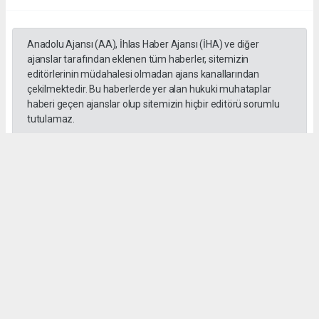
Anadolu Ajansı (AA), İhlas Haber Ajansı (İHA) ve diğer
ajanslar tarafından eklenen tüm haberler, sitemizin
editörlerinin müdahalesi olmadan ajans kanallarından
çekilmektedir. Bu haberlerde yer alan hukuki muhataplar
haberi geçen ajanslar olup sitemizin hiçbir editörü sorumlu
tutulamaz.
SADIK HALLAÇ
muhasebe@gozde.tv
Okuyucu Yorumları
(0)