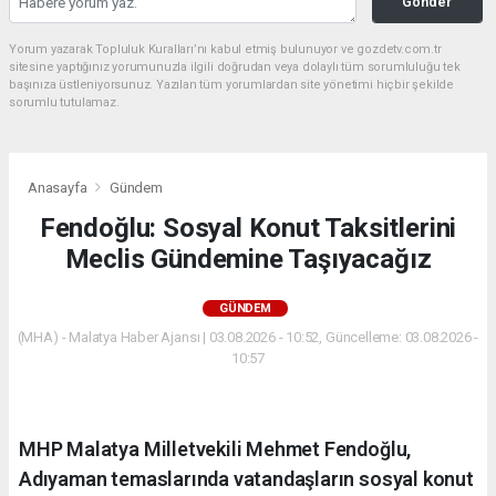
Gönder
Yorum yazarak Topluluk Kuralları’nı kabul etmiş bulunuyor ve gozdetv.com.tr
sitesine yaptığınız yorumunuzla ilgili doğrudan veya dolaylı tüm sorumluluğu tek
başınıza üstleniyorsunuz. Yazılan tüm yorumlardan site yönetimi hiçbir şekilde
sorumlu tutulamaz.
Anasayfa
Gündem
Fendoğlu: Sosyal Konut Taksitlerini
Meclis Gündemine Taşıyacağız
GÜNDEM
(MHA) - Malatya Haber Ajansı | 03.08.2026 - 10:52, Güncelleme: 03.08.2026 -
10:57
MHP Malatya Milletvekili Mehmet Fendoğlu,
Adıyaman temaslarında vatandaşların sosyal konut