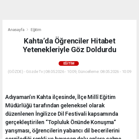
dini
chat
Anasayfa
Eğitim
Kahta’da Öğrenciler Hitabet
Yetenekleriyle Göz Doldurdu
EĞITIM
(GÖZDE) - Gözde Tv | 08.05.2026 - 10:09, Güncelleme: 08.05.2026 - 10:09
Adıyaman’ın Kahta ilçesinde, İlçe Millî Eğitim
Müdürlüğü tarafından geleneksel olarak
düzenlenen İngilizce Dil Festivali kapsamında
gerçekleştirilen “Topluluk Önünde Konuşma”
yarışması, öğrencilerin yabancı dil becerilerini
sergilediği renkli ve heyecan dolu anlara sahne