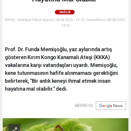
SAĞLIK
(MHA) - Malatya Haber Ajansı | 08.08.2026 - 14:10, Güncelleme: 08.08.2026 -
14:12
Prof. Dr. Funda Memişoğlu, yaz aylarında artış
gösteren Kırım Kongo Kanamalı Ateşi (KKKA)
vakalarına karşı vatandaşları uyardı. Memişoğlu,
kene tutunmasının hafife alınmaması gerektiğini
belirterek, "Bir anlık keneyi ihmal etmek insan
hayatına mal olabilir." dedi.
ABONE OL