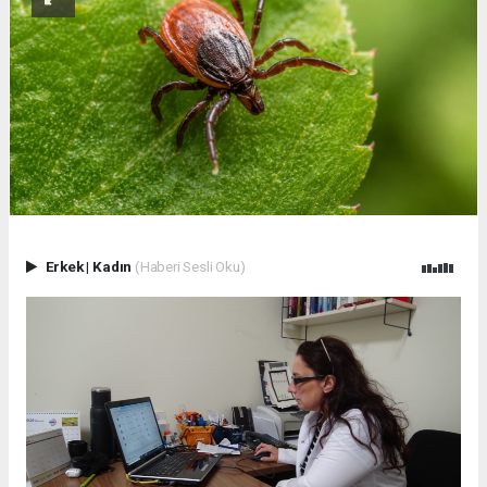
Erkek
|
Kadın
(Haberi Sesli Oku)