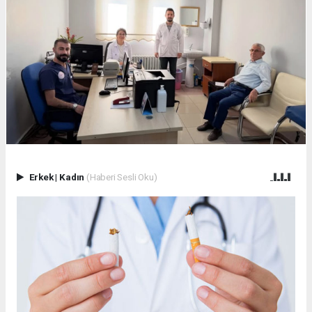
Erkek
|
Kadın
(Haberi Sesli Oku)