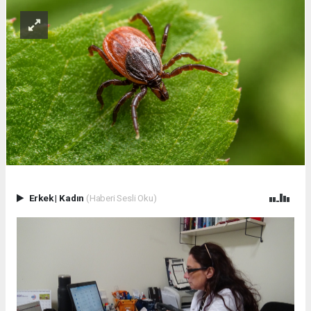
Erkek
|
Kadın
(Haberi Sesli Oku)