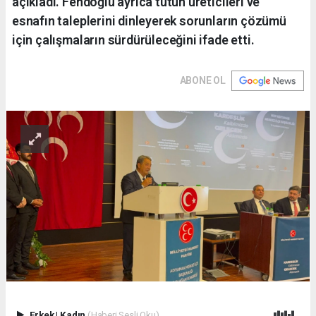
açıkladı. Fendoğlu ayrıca tütün üreticileri ve
esnafın taleplerini dinleyerek sorunların çözümü
için çalışmaların sürdürüleceğini ifade etti.
ABONE OL
Erkek
|
Kadın
(Haberi Sesli Oku)