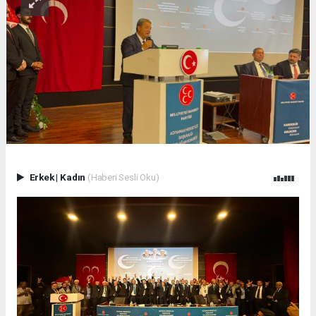
Erkek
|
Kadın
(Haberi Sesli Oku)