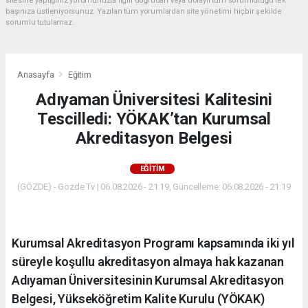
sitesine yaptığınız yorumunuzla ilgili doğrudan veya dolaylı tüm sorumluluğu tek
başınıza üstleniyorsunuz. Yazılan tüm yorumlardan site yönetimi hiçbir şekilde
sorumlu tutulamaz.
Anasayfa
Eğitim
Adıyaman Üniversitesi Kalitesini
Tescilledi: YÖKAK’tan Kurumsal
Akreditasyon Belgesi
EĞITIM
(GÖZDE) - Gözde Tv | 06.08.2026 - 21:19, Güncelleme: 06.08.2026 - 21:19
Kurumsal Akreditasyon Programı kapsamında iki yıl
süreyle koşullu akreditasyon almaya hak kazanan
Adıyaman Üniversitesinin Kurumsal Akreditasyon
Belgesi, Yükseköğretim Kalite Kurulu (YÖKAK)