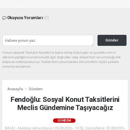
Okuyucu Yorumları
(0)
Gönder
Yorum yazarak Topluluk Kuralları’nı kabul etmiş bulunuyor ve gozdetv.com.tr
sitesine yaptığınız yorumunuzla ilgili doğrudan veya dolaylı tüm sorumluluğu tek
başınıza üstleniyorsunuz. Yazılan tüm yorumlardan site yönetimi hiçbir şekilde
sorumlu tutulamaz.
Anasayfa
Gündem
Fendoğlu: Sosyal Konut Taksitlerini
Meclis Gündemine Taşıyacağız
GÜNDEM
(MHA) - Malatya Haber Ajansı | 03.08.2026 - 10:52, Güncelleme: 03.08.2026 -