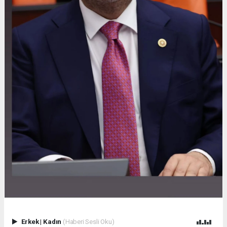
Erkek
|
Kadın
(Haberi Sesli Oku)