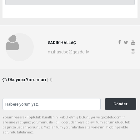
SADIK HALLAÇ
muhasebe@gozde.tv
Okuyucu Yorumları
(0)
Gönder
Yorum yazarak Topluluk Kuralları’nı kabul etmiş bulunuyor ve gozdetv.com.tr
sitesine yaptığınız yorumunuzla ilgili doğrudan veya dolaylı tüm sorumluluğu tek
başınıza üstleniyorsunuz. Yazılan tüm yorumlardan site yönetimi hiçbir şekilde
sorumlu tutulamaz.