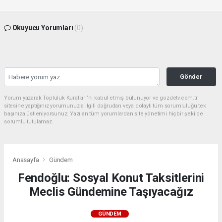
Okuyucu Yorumları
(0)
Gönder
Yorum yazarak Topluluk Kuralları’nı kabul etmiş bulunuyor ve gozdetv.com.tr
sitesine yaptığınız yorumunuzla ilgili doğrudan veya dolaylı tüm sorumluluğu tek
başınıza üstleniyorsunuz. Yazılan tüm yorumlardan site yönetimi hiçbir şekilde
sorumlu tutulamaz.
Anasayfa
Gündem
Fendoğlu: Sosyal Konut Taksitlerini
Meclis Gündemine Taşıyacağız
GÜNDEM