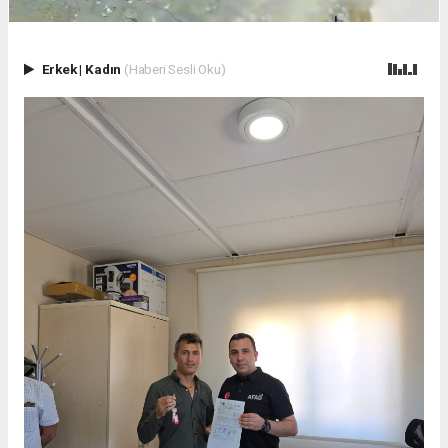
Erkek
|
Kadın
(Haberi Sesli Oku)