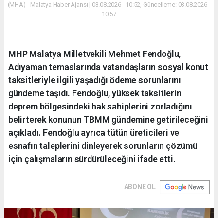
(MHA) - Malatya Haber Ajansı | 03.08.2026 - 10:52, Güncelleme: 03.08.2026 -
10:57
MHP Malatya Milletvekili Mehmet Fendoğlu,
Adıyaman temaslarında vatandaşların sosyal konut
taksitleriyle ilgili yaşadığı ödeme sorunlarını
gündeme taşıdı. Fendoğlu, yüksek taksitlerin
deprem bölgesindeki hak sahiplerini zorladığını
belirterek konunun TBMM gündemine getirileceğini
açıkladı. Fendoğlu ayrıca tütün üreticileri ve
esnafın taleplerini dinleyerek sorunların çözümü
için çalışmaların sürdürüleceğini ifade etti.
ABONE OL