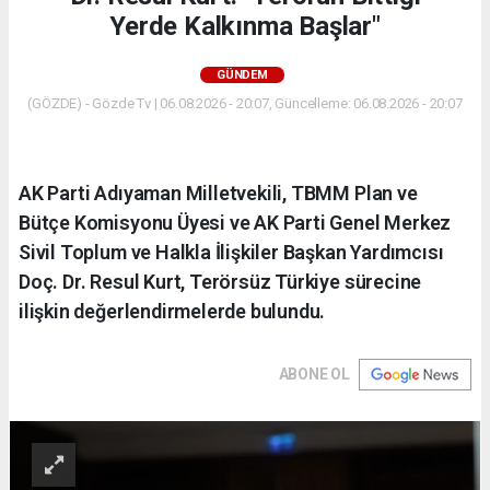
Yerde Kalkınma Başlar"
GÜNDEM
(GÖZDE) - Gözde Tv | 06.08.2026 - 20:07, Güncelleme: 06.08.2026 - 20:07
AK Parti Adıyaman Milletvekili, TBMM Plan ve
Bütçe Komisyonu Üyesi ve AK Parti Genel Merkez
Sivil Toplum ve Halkla İlişkiler Başkan Yardımcısı
Doç. Dr. Resul Kurt, Terörsüz Türkiye sürecine
ilişkin değerlendirmelerde bulundu.
ABONE OL