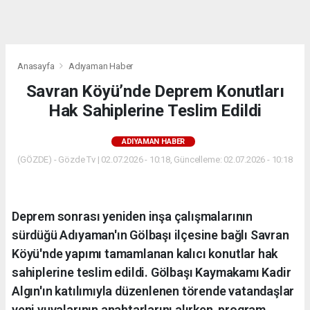
dini
chat
Anasayfa
Adıyaman Haber
Savran Köyü’nde Deprem Konutları
Hak Sahiplerine Teslim Edildi
ADIYAMAN HABER
(GÖZDE) - Gözde Tv | 02.07.2026 - 10:18, Güncelleme: 02.07.2026 - 10:18
Deprem sonrası yeniden inşa çalışmalarının
sürdüğü Adıyaman'ın Gölbaşı ilçesine bağlı Savran
Köyü'nde yapımı tamamlanan kalıcı konutlar hak
sahiplerine teslim edildi. Gölbaşı Kaymakamı Kadir
Algın'ın katılımıyla düzenlenen törende vatandaşlar
yeni yuvalarının anahtarlarını alırken, program