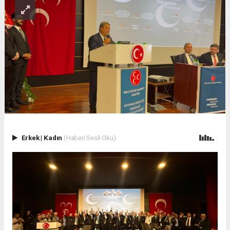
Erkek
|
Kadın
(Haberi Sesli Oku)