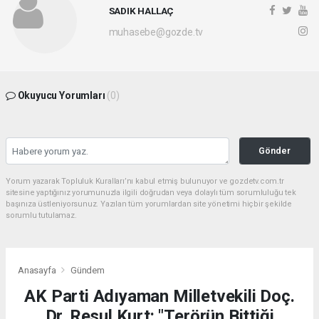
SADIK HALLAÇ
muhasebe@gozde.tv
Okuyucu Yorumları
(0)
Gönder
Yorum yazarak Topluluk Kuralları’nı kabul etmiş bulunuyor ve gozdetv.com.tr
sitesine yaptığınız yorumunuzla ilgili doğrudan veya dolaylı tüm sorumluluğu tek
başınıza üstleniyorsunuz. Yazılan tüm yorumlardan site yönetimi hiçbir şekilde
sorumlu tutulamaz.
Anasayfa
Gündem
AK Parti Adıyaman Milletvekili Doç.
Dr. Resul Kurt: "Terörün Bittiği