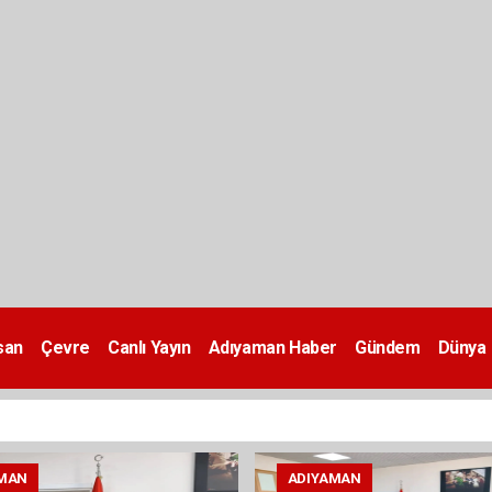
san
Çevre
Canlı Yayın
Adıyaman Haber
Gündem
Dünya
MAN
ADIYAMAN