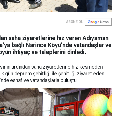
ABONE OL
an saha ziyaretlerine hız veren Adıyaman
ta’ya bağlı Narince Köyü’nde vatandaşlar ve
yün ihtiyaç ve taleplerini dinledi.
ının ardından saha ziyaretlerine hız kesmeden
k gün deprem şehitliği ile şehitliği ziyaret eden
nde esnaf ve vatandaşlarla buluştu.