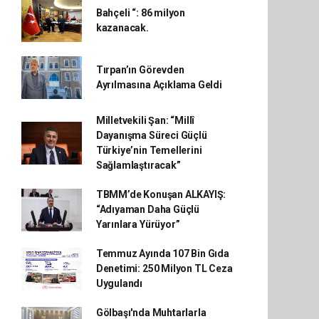
Bahçeli “: 86 milyon
kazanacak.
Tırpan’ın Görevden
Ayrılmasına Açıklama Geldi
Milletvekili Şan: “Millî
Dayanışma Süreci Güçlü
Türkiye’nin Temellerini
Sağlamlaştıracak”
TBMM’de Konuşan ALKAYIŞ:
“Adıyaman Daha Güçlü
Yarınlara Yürüyor”
Temmuz Ayında 107 Bin Gıda
Denetimi: 250 Milyon TL Ceza
Uygulandı
Gölbaşı'nda Muhtarlarla