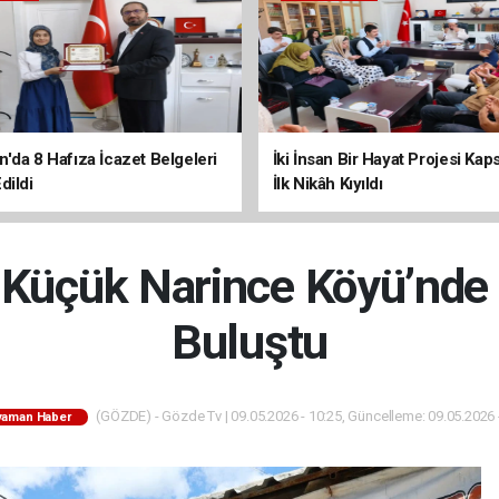
'da 8 Hafıza İcazet Belgeleri
İki İnsan Bir Hayat Projesi Ka
dildi
İlk Nikâh Kıyıldı
 Küçük Narince Köyü’nde
Buluştu
(GÖZDE) - Gözde Tv | 09.05.2026 - 10:25, Güncelleme: 09.05.2026 
yaman Haber