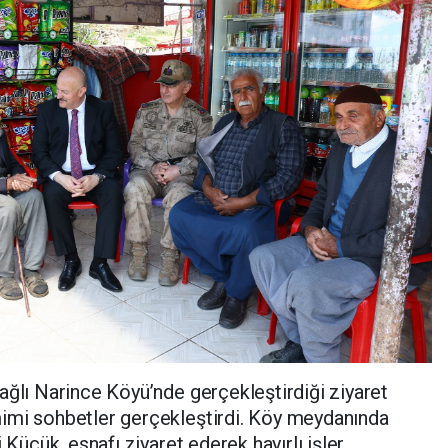
ağlı Narince Köyü’nde gerçekleştirdiği ziyaret
imi sohbetler gerçekleştirdi. Köy meydanında
 Küçük, esnafı ziyaret ederek hayırlı işler