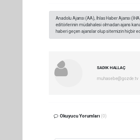
Anadolu Ajansı (AA), İhlas Haber Ajansı (İHA
editörlerinin müdahalesi olmadan ajans kana
haberi geçen ajanslar olup sitemizin hiçbir 
SADIK HALLAÇ
muhasebe@gozde.tv
Okuyucu Yorumları
(0)