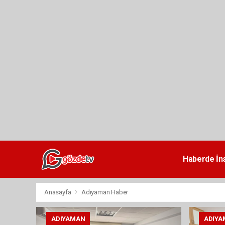
dini
chat
Haberde İn
Anasayfa
Adıyaman Haber
ADIYAMAN
ADIYA