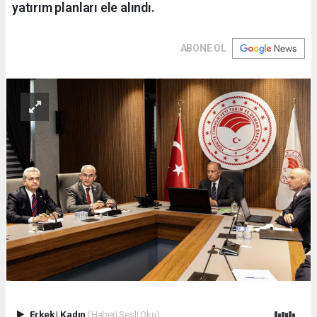
yatırım planları ele alındı.
ABONE OL
Erkek
|
Kadın
(Haberi Sesli Oku)