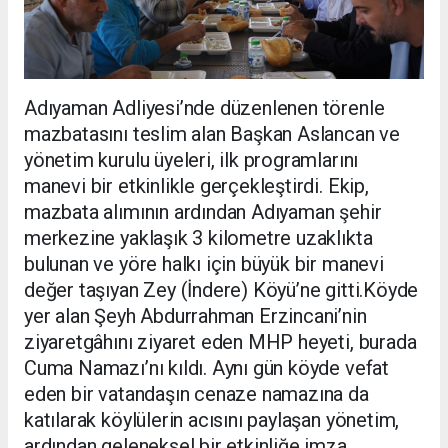
Adıyaman Adliyesi’nde düzenlenen törenle
mazbatasını teslim alan Başkan Aslancan ve
yönetim kurulu üyeleri, ilk programlarını
manevi bir etkinlikle gerçekleştirdi. Ekip,
mazbata alımının ardından Adıyaman şehir
merkezine yaklaşık 3 kilometre uzaklıkta
bulunan ve yöre halkı için büyük bir manevi
değer taşıyan Zey (İndere) Köyü’ne gitti.Köyde
yer alan Şeyh Abdurrahman Erzincani’nin
ziyaretgâhını ziyaret eden MHP heyeti, burada
Cuma Namazı’nı kıldı. Aynı gün köyde vefat
eden bir vatandaşın cenaze namazına da
katılarak köylülerin acısını paylaşan yönetim,
ardından geleneksel bir etkinliğe imza