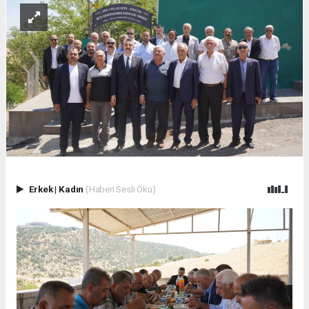
Erkek
|
Kadın
(Haberi Sesli Oku)