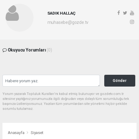
SADIK HALLAÇ
muhasebe@gozde.tv
Okuyucu Yorumları
(0)
Gönder
Yorum yazarak Topluluk Kuralları’nı kabul etmiş bulunuyor ve gozdetv.com.tr
sitesine yaptığınız yorumunuzla ilgili doğrudan veya dolaylı tüm sorumluluğu tek
başınıza üstleniyorsunuz. Yazılan tüm yorumlardan site yönetimi hiçbir şekilde
sorumlu tutulamaz.
Anasayfa
Siyaset