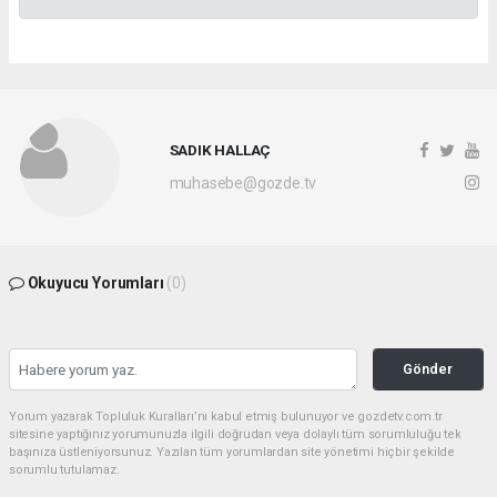
SADIK HALLAÇ
muhasebe@gozde.tv
Okuyucu Yorumları
(0)
Gönder
Yorum yazarak Topluluk Kuralları’nı kabul etmiş bulunuyor ve gozdetv.com.tr
sitesine yaptığınız yorumunuzla ilgili doğrudan veya dolaylı tüm sorumluluğu tek
başınıza üstleniyorsunuz. Yazılan tüm yorumlardan site yönetimi hiçbir şekilde
sorumlu tutulamaz.