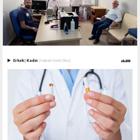
Erkek
|
Kadın
(Haberi Sesli Oku)