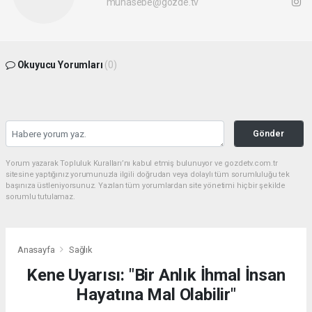
muhasebe@gozde.tv
Okuyucu Yorumları
(0)
Gönder
Yorum yazarak Topluluk Kuralları’nı kabul etmiş bulunuyor ve gozdetv.com.tr
sitesine yaptığınız yorumunuzla ilgili doğrudan veya dolaylı tüm sorumluluğu tek
başınıza üstleniyorsunuz. Yazılan tüm yorumlardan site yönetimi hiçbir şekilde
sorumlu tutulamaz.
Anasayfa
Sağlık
Kene Uyarısı: "Bir Anlık İhmal İnsan
Hayatına Mal Olabilir"