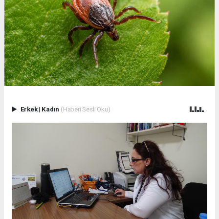
Erkek
|
Kadın
(Haberi Sesli Oku)