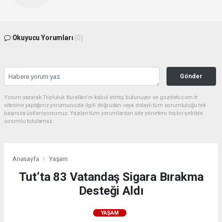
Okuyucu Yorumları
(0)
Gönder
Yorum yazarak Topluluk Kuralları’nı kabul etmiş bulunuyor ve gozdetv.com.tr
sitesine yaptığınız yorumunuzla ilgili doğrudan veya dolaylı tüm sorumluluğu tek
başınıza üstleniyorsunuz. Yazılan tüm yorumlardan site yönetimi hiçbir şekilde
sorumlu tutulamaz.
Anasayfa
Yaşam
Tut’ta 83 Vatandaş Sigara Bırakma
Desteği Aldı
YAŞAM