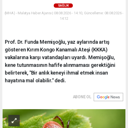
SAĞLIK
(MHA) - Malatya Haber Ajansı | 08.08.2026 - 14:10, Güncelleme: 08.08.2026 -
14:12
Prof. Dr. Funda Memişoğlu, yaz aylarında artış
gösteren Kırım Kongo Kanamalı Ateşi (KKKA)
vakalarına karşı vatandaşları uyardı. Memişoğlu,
kene tutunmasının hafife alınmaması gerektiğini
belirterek, "Bir anlık keneyi ihmal etmek insan
hayatına mal olabilir." dedi.
ABONE OL