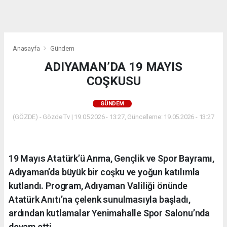
dini
chat
Anasayfa
Gündem
ADIYAMAN’DA 19 MAYIS
COŞKUSU
GÜNDEM
(GÖZDE) - Gözde Tv | 19.05.2026 - 13:27, Güncelleme: 19.05.2026 - 13:27
19 Mayıs Atatürk’ü Anma, Gençlik ve Spor Bayramı,
Adıyaman’da büyük bir coşku ve yoğun katılımla
kutlandı. Program, Adıyaman Valiliği önünde
Atatürk Anıtı’na çelenk sunulmasıyla başladı,
ardından kutlamalar Yenimahalle Spor Salonu’nda
devam etti.