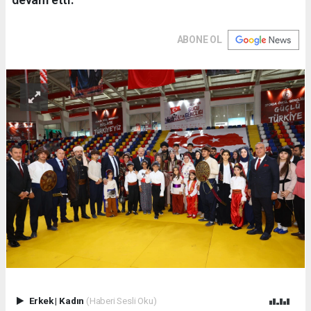
ABONE OL
Erkek
|
Kadın
(Haberi Sesli Oku)