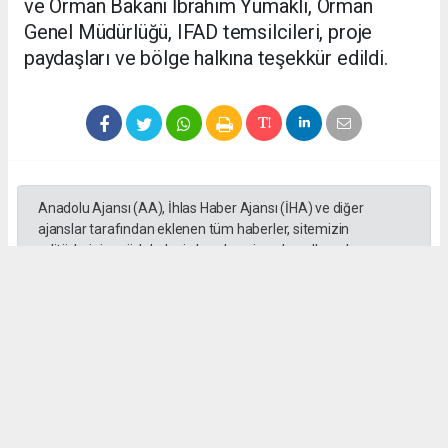
ve Orman Bakanı İbrahim Yumaklı, Orman
Genel Müdürlüğü, IFAD temsilcileri, proje
paydaşları ve bölge halkına teşekkür edildi.
Anadolu Ajansı (AA), İhlas Haber Ajansı (İHA) ve diğer
ajanslar tarafından eklenen tüm haberler, sitemizin
editörlerinin müdahalesi olmadan ajans kanallarından
çekilmektedir. Bu haberlerde yer alan hukuki muhataplar
haberi geçen ajanslar olup sitemizin hiçbir editörü sorumlu
tutulamaz.