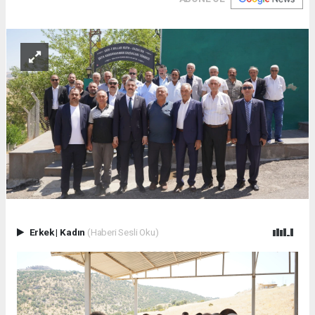
Erkek
|
Kadın
(Haberi Sesli Oku)