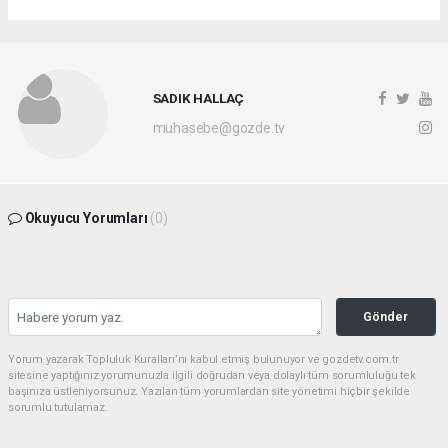
SADIK HALLAÇ
muhasebe@gozde.tv
Okuyucu Yorumları
(0)
Gönder
Yorum yazarak Topluluk Kuralları’nı kabul etmiş bulunuyor ve gozdetv.com.tr
sitesine yaptığınız yorumunuzla ilgili doğrudan veya dolaylı tüm sorumluluğu tek
başınıza üstleniyorsunuz. Yazılan tüm yorumlardan site yönetimi hiçbir şekilde
sorumlu tutulamaz.