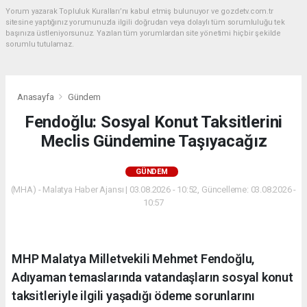
Yorum yazarak Topluluk Kuralları’nı kabul etmiş bulunuyor ve gozdetv.com.tr
sitesine yaptığınız yorumunuzla ilgili doğrudan veya dolaylı tüm sorumluluğu tek
başınıza üstleniyorsunuz. Yazılan tüm yorumlardan site yönetimi hiçbir şekilde
sorumlu tutulamaz.
Anasayfa
Gündem
Fendoğlu: Sosyal Konut Taksitlerini
Meclis Gündemine Taşıyacağız
GÜNDEM
(MHA) - Malatya Haber Ajansı | 03.08.2026 - 10:52, Güncelleme: 03.08.2026 -
10:57
MHP Malatya Milletvekili Mehmet Fendoğlu,
Adıyaman temaslarında vatandaşların sosyal konut
taksitleriyle ilgili yaşadığı ödeme sorunlarını