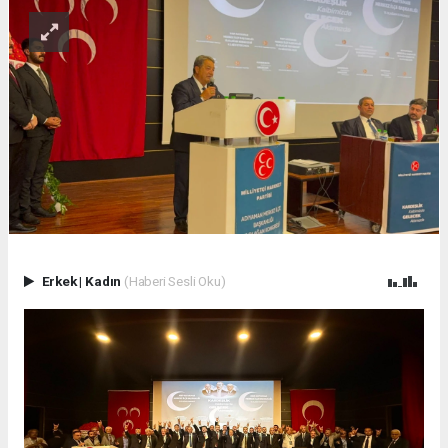
Erkek
|
Kadın
(Haberi Sesli Oku)