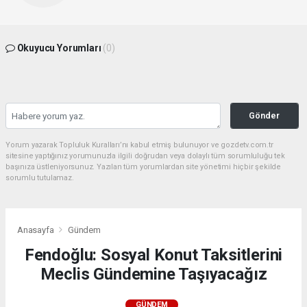
Okuyucu Yorumları
(0)
Gönder
Yorum yazarak Topluluk Kuralları’nı kabul etmiş bulunuyor ve gozdetv.com.tr
sitesine yaptığınız yorumunuzla ilgili doğrudan veya dolaylı tüm sorumluluğu tek
başınıza üstleniyorsunuz. Yazılan tüm yorumlardan site yönetimi hiçbir şekilde
sorumlu tutulamaz.
Anasayfa
Gündem
Fendoğlu: Sosyal Konut Taksitlerini
Meclis Gündemine Taşıyacağız
GÜNDEM