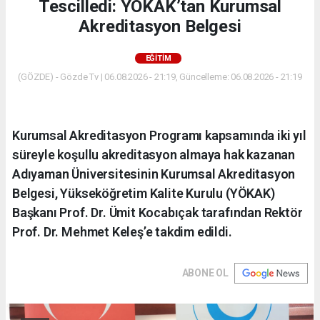
Tescilledi: YÖKAK’tan Kurumsal
Akreditasyon Belgesi
EĞITIM
(GÖZDE) - Gözde Tv | 06.08.2026 - 21:19, Güncelleme: 06.08.2026 - 21:19
Kurumsal Akreditasyon Programı kapsamında iki yıl
süreyle koşullu akreditasyon almaya hak kazanan
Adıyaman Üniversitesinin Kurumsal Akreditasyon
Belgesi, Yükseköğretim Kalite Kurulu (YÖKAK)
Başkanı Prof. Dr. Ümit Kocabıçak tarafından Rektör
Prof. Dr. Mehmet Keleş’e takdim edildi.
ABONE OL