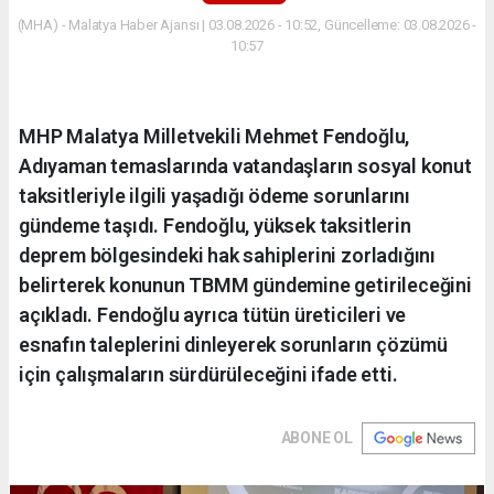
(MHA) - Malatya Haber Ajansı | 03.08.2026 - 10:52, Güncelleme: 03.08.2026 -
10:57
MHP Malatya Milletvekili Mehmet Fendoğlu,
Adıyaman temaslarında vatandaşların sosyal konut
taksitleriyle ilgili yaşadığı ödeme sorunlarını
gündeme taşıdı. Fendoğlu, yüksek taksitlerin
deprem bölgesindeki hak sahiplerini zorladığını
belirterek konunun TBMM gündemine getirileceğini
açıkladı. Fendoğlu ayrıca tütün üreticileri ve
esnafın taleplerini dinleyerek sorunların çözümü
için çalışmaların sürdürüleceğini ifade etti.
ABONE OL