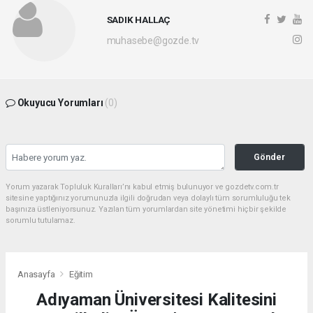
SADIK HALLAÇ
muhasebe@gozde.tv
Okuyucu Yorumları
(0)
Gönder
Yorum yazarak Topluluk Kuralları’nı kabul etmiş bulunuyor ve gozdetv.com.tr
sitesine yaptığınız yorumunuzla ilgili doğrudan veya dolaylı tüm sorumluluğu tek
başınıza üstleniyorsunuz. Yazılan tüm yorumlardan site yönetimi hiçbir şekilde
sorumlu tutulamaz.
Anasayfa
Eğitim
Adıyaman Üniversitesi Kalitesini