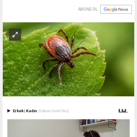
ABONE OL
Erkek
|
Kadın
(Haberi Sesli Oku)