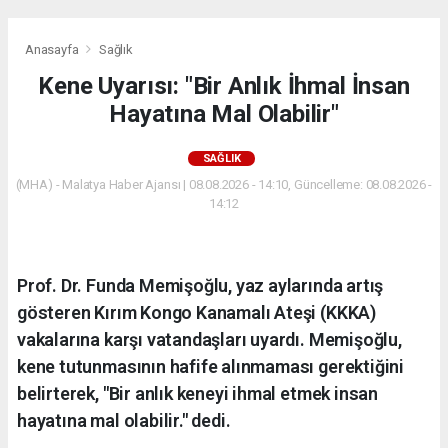
Anasayfa
Sağlık
Kene Uyarısı: "Bir Anlık İhmal İnsan
Hayatına Mal Olabilir"
SAĞLIK
(MHA) - Malatya Haber Ajansı | 08.08.2026 - 14:10, Güncelleme: 08.08.2026 -
14:12
Prof. Dr. Funda Memişoğlu, yaz aylarında artış
gösteren Kırım Kongo Kanamalı Ateşi (KKKA)
vakalarına karşı vatandaşları uyardı. Memişoğlu,
kene tutunmasının hafife alınmaması gerektiğini
belirterek, "Bir anlık keneyi ihmal etmek insan
hayatına mal olabilir." dedi.