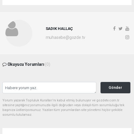
SADIK HALLAÇ
muhasebe@gozde.tv
Okuyucu Yorumları
(0)
Gönder
Yorum yazarak Topluluk Kuralları’nı kabul etmiş bulunuyor ve gozdetv.com.tr
sitesine yaptığınız yorumunuzla ilgili doğrudan veya dolaylı tüm sorumluluğu tek
başınıza üstleniyorsunuz. Yazılan tüm yorumlardan site yönetimi hiçbir şekilde
sorumlu tutulamaz.