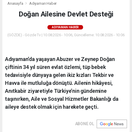
Anasayfa
Adıyaman Haber
Doğan Ailesine Devlet Desteği
ADIYAMAN HABER
(GÖZDE) - Gözde Tv | 10.08.2026 - 10:06, Güncelleme: 10.08.2026 - 10:06
Adıyaman’da yaşayan Abuzer ve Zeynep Doğan
çiftinin 34 yıl süren evlat özlemi, tüp bebek
tedavisiyle dünyaya gelen ikiz kızları Tekbir ve
Havva ile mutluluğa dönüştü. Ailenin hikâyesi,
Anıtkabir ziyaretiyle Türkiye’nin gündemine
taşınırken, Aile ve Sosyal Hizmetler Bakanlığı da
aileye destek olmak için harekete geçti.
ABONE OL