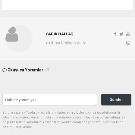
SADIK HALLAÇ
muhasebe@gozde.tv
Okuyucu Yorumları
(0)
Gönder
Yorum yazarak Topluluk Kuralları’nı kabul etmiş bulunuyor ve gozdetv.com.tr
sitesine yaptığınız yorumunuzla ilgili doğrudan veya dolaylı tüm sorumluluğu tek
başınıza üstleniyorsunuz. Yazılan tüm yorumlardan site yönetimi hiçbir şekilde
sorumlu tutulamaz.