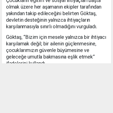
Çocukların eğitim ve sosyal ihtiyaçları başta
olmak üzere her aşamanın ekipler tarafından
yakından takip edileceğini belirten Göktaş,
devletin desteğinin yalnızca ihtiyaçların
karşılanmasıyla sınırlı olmadığını vurguladı.
Göktaş, “Bizim için mesele yalnızca bir ihtiyacı
karşılamak değil; bir ailenin güçlenmesine,
çocuklarımızın güvenle büyümesine ve
geleceğe umutla bakmasına eşlik etmek”
ifadelerini kullandı.
Doğan ailesinin yanında olmaya devam
edeceklerini belirten Bakan Göktaş, devletin
şefkat elinin ailenin üzerinde olduğunu
kaydetti.
ADIYAMAN HABERİ