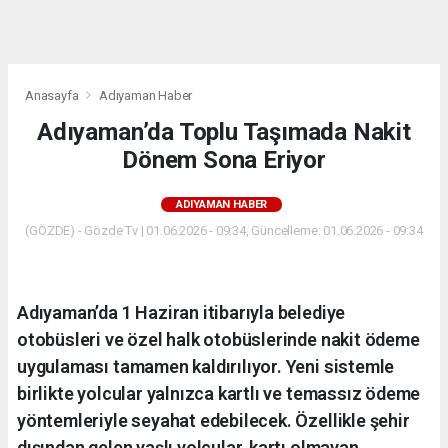
dini
chat
Anasayfa
Adıyaman Haber
Adıyaman’da Toplu Taşımada Nakit
Dönem Sona Eriyor
ADIYAMAN HABER
(GÖZDE) - Gözde Tv | 01.06.2026 - 09:34, Güncelleme: 01.06.2026 - 09:34
Adıyaman’da 1 Haziran itibarıyla belediye
otobüsleri ve özel halk otobüslerinde nakit ödeme
uygulaması tamamen kaldırılıyor. Yeni sistemle
birlikte yolcular yalnızca kartlı ve temassız ödeme
yöntemleriyle seyahat edebilecek. Özellikle şehir
dışından gelen yaşlı yolcular, kartı olmayan