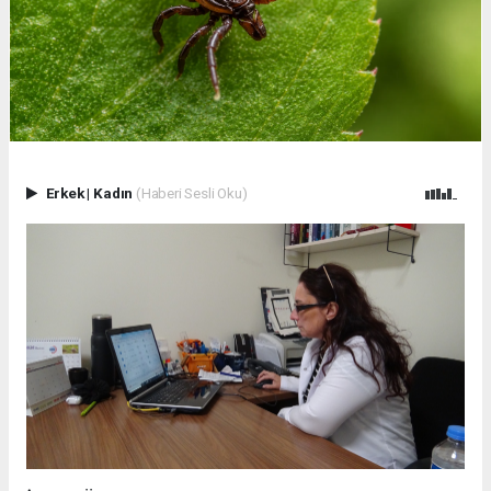
Erkek
|
Kadın
(Haberi Sesli Oku)