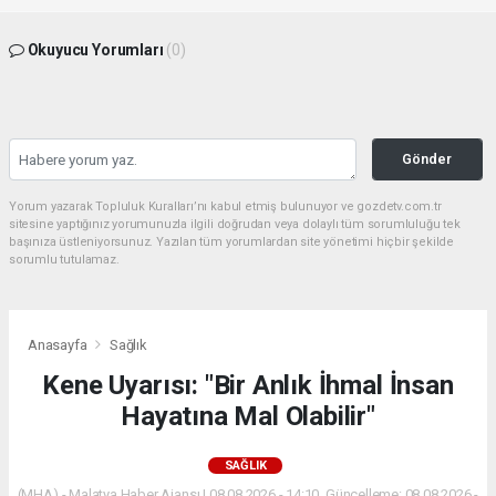
Okuyucu Yorumları
(0)
Gönder
Yorum yazarak Topluluk Kuralları’nı kabul etmiş bulunuyor ve gozdetv.com.tr
sitesine yaptığınız yorumunuzla ilgili doğrudan veya dolaylı tüm sorumluluğu tek
başınıza üstleniyorsunuz. Yazılan tüm yorumlardan site yönetimi hiçbir şekilde
sorumlu tutulamaz.
Anasayfa
Sağlık
Kene Uyarısı: "Bir Anlık İhmal İnsan
Hayatına Mal Olabilir"
SAĞLIK
(MHA) - Malatya Haber Ajansı | 08.08.2026 - 14:10, Güncelleme: 08.08.2026 -