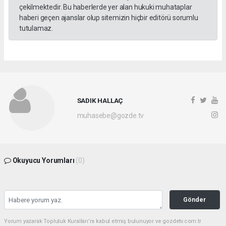
çekilmektedir. Bu haberlerde yer alan hukuki muhataplar
haberi geçen ajanslar olup sitemizin hiçbir editörü sorumlu
tutulamaz.
SADIK HALLAÇ
muhasebe@gozde.tv
Okuyucu Yorumları
(0)
Gönder
Yorum yazarak Topluluk Kuralları’nı kabul etmiş bulunuyor ve gozdetv.com.tr