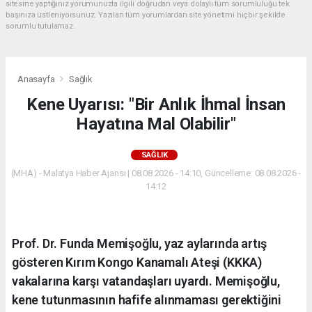
sitesine yaptığınız yorumunuzla ilgili doğrudan veya dolaylı tüm sorumluluğu tek
başınıza üstleniyorsunuz. Yazılan tüm yorumlardan site yönetimi hiçbir şekilde
sorumlu tutulamaz.
Anasayfa
Sağlık
Kene Uyarısı: "Bir Anlık İhmal İnsan
Hayatına Mal Olabilir"
SAĞLIK
(MHA) - Malatya Haber Ajansı | 08.08.2026 - 14:10, Güncelleme: 08.08.2026 -
14:12
Prof. Dr. Funda Memişoğlu, yaz aylarında artış
gösteren Kırım Kongo Kanamalı Ateşi (KKKA)
vakalarına karşı vatandaşları uyardı. Memişoğlu,
kene tutunmasının hafife alınmaması gerektiğini