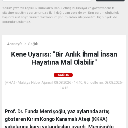
Yorum yazarak Topluluk Kuralları’nı kabul etmiş bulunuyor ve gozdetv.com.tr
sitesine yaptığınız yorumunuzla ilgili doğrudan veya dolaylı tüm sorumluluğu tek
başınıza üstleniyorsunuz. Yazılan tüm yorumlardan site yönetimi hiçbir şekilde
sorumlu tutulamaz.
Anasayfa
Sağlık
Kene Uyarısı: "Bir Anlık İhmal İnsan
Hayatına Mal Olabilir"
SAĞLIK
(MHA) - Malatya Haber Ajansı | 08.08.2026 - 14:10, Güncelleme: 08.08.2026 -
14:12
Prof. Dr. Funda Memişoğlu, yaz aylarında artış
gösteren Kırım Kongo Kanamalı Ateşi (KKKA)
vakalarına karşı vatandaşları uyardı. Memişoğlu,