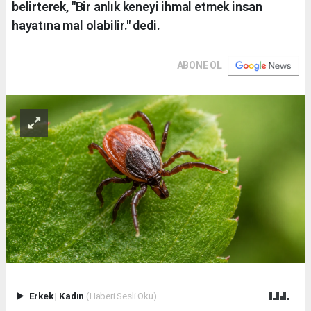
belirterek, "Bir anlık keneyi ihmal etmek insan
hayatına mal olabilir." dedi.
ABONE OL
Erkek
|
Kadın
(Haberi Sesli Oku)