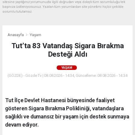
sitesine yaptığınız yorumunuzla ilgili doğrudan veya dolaylı tüm sorumluluğu tek
başınıza üstleniyorsunuz. Yazılan tüm yorumlardan site yönetimi hiçbir şekilde
sorumlu tutulamaz.
Anasayfa
Yaşam
Tut’ta 83 Vatandaş Sigara Bırakma
Desteği Aldı
YAŞAM
(GÖZDE) - Gözde Tv | 08.08.2026 - 14:34, Güncelleme: 08.08.2026 - 14:34
Tut İlçe Devlet Hastanesi bünyesinde faaliyet
gösteren Sigara Bırakma Polikliniği, vatandaşlara
sağlıklı ve dumansız bir yaşam için destek sunmaya
devam ediyor.