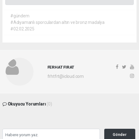
#gündem
#Adıyamanlı sporculardan altın ve bronz madalya
#02.02.2025
FERHAT FIRAT
frhtfrt@icloud.com
Okuyucu Yorumları
(0)
Gönder