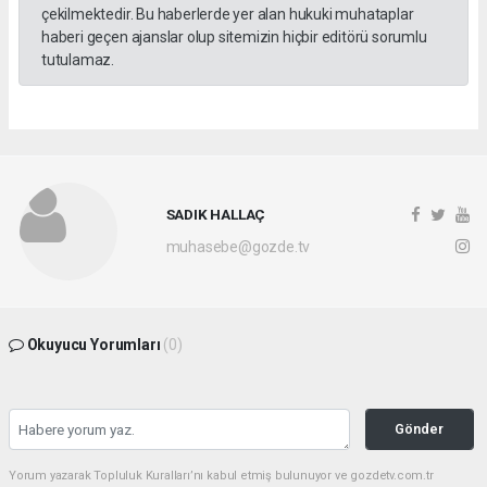
çekilmektedir. Bu haberlerde yer alan hukuki muhataplar
haberi geçen ajanslar olup sitemizin hiçbir editörü sorumlu
tutulamaz.
SADIK HALLAÇ
muhasebe@gozde.tv
Okuyucu Yorumları
(0)
Gönder
Yorum yazarak Topluluk Kuralları’nı kabul etmiş bulunuyor ve gozdetv.com.tr