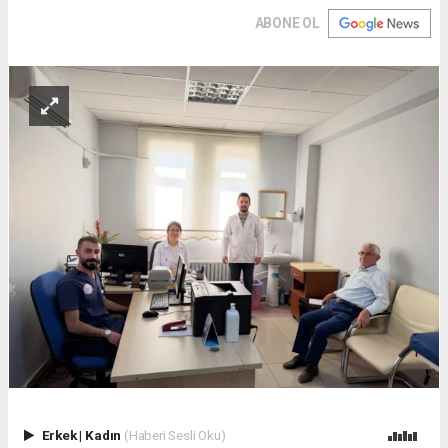
ABONE OL
Erkek
|
Kadın
(Haberi Sesli Oku)