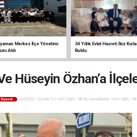
yaman Merkez İlçe Yönetimi
34 Yıllık Evlat Hasreti İkiz Kızl
ını Aldı
Buldu
e Hüseyin Özhan’a İlçele
(GÖZDE) - Gözde Tv | 19.01.2026 - 08:55, Güncelleme: 19.01.2026 - 08
Siyaset