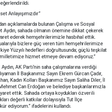
eğerlendirildi.
set Anlayışımızdır”
ından açıklamalarda bulunan Çalışma ve Sosyal
t Aydın, sahada olmanın önemine dikkat çekerek
iyaret ederek hemşehrilerimizle hasbıhal ettik.
dualarıyla bizlere güç veren tüm hemşehrilerimize
iye Yüzyılı hedefleri doğrultusunda; güçlü teşkilat
kla milletimize hizmet etmeye devam ediyoruz.”
 Aydın, AK Parti’nin saha çalışmalarına verdiği
dıyaman İl Başkanımız Sayın Ekrem Gürcan Çadır,
an, Kadın Kolları Başkanımız Sayın Saliha Diler, İl
Mehmet Can Erdoğan ve belediye başkanlarımızla
iyaret ettik. Sahada ortaya koydukları özverili
ları değerli katkılar dolayısıyla Tut İlçe
r ediyorum.” ifadelerini kullandı.