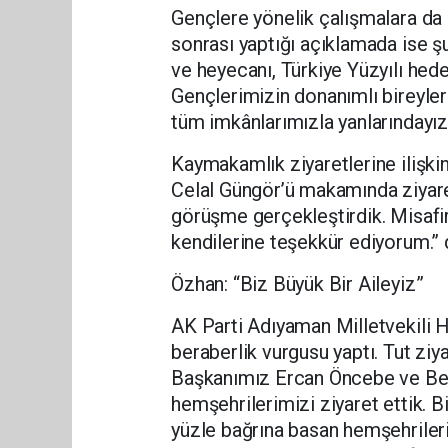
Gençlere yönelik çalışmalara da 
sonrası yaptığı açıklamada ise ş
ve heyecanı, Türkiye Yüzyılı hede
Gençlerimizin donanımlı bireyler
tüm imkânlarımızla yanlarındayız
Kaymakamlık ziyaretlerine ilişk
Celal Güngör’ü makamında ziyaret
görüşme gerçekleştirdik. Misafir
kendilerine teşekkür ediyorum.” 
Özhan: “Biz Büyük Bir Aileyiz”
AK Parti Adıyaman Milletvekili H
beraberlik vurgusu yaptı. Tut ziy
Başkanımız Ercan Öncebe ve Besn
hemşehrilerimizi ziyaret ettik. 
yüzle bağrına basan hemşehriler