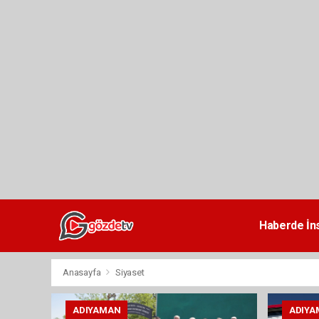
dini
chat
Haberde İn
Anasayfa
Siyaset
ADIYAMAN
ADIYA