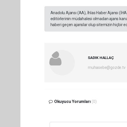
Anadolu Ajansı (AA), İhlas Haber Ajansı (İHA
editörlerinin müdahalesi olmadan ajans kana
haberi geçen ajanslar olup sitemizin hiçbir 
SADIK HALLAÇ
muhasebe@gozde.tv
Okuyucu Yorumları
(0)