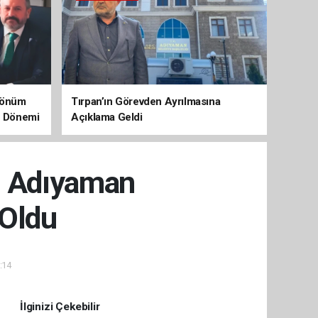
 Dönüm
Tırpan’ın Görevden Ayrılmasına
aç Dönemi
Açıklama Geldi
m Adıyaman
 Oldu
:14
İlginizi Çekebilir