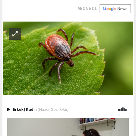
ABONE OL
Erkek
|
Kadın
(Haberi Sesli Oku)