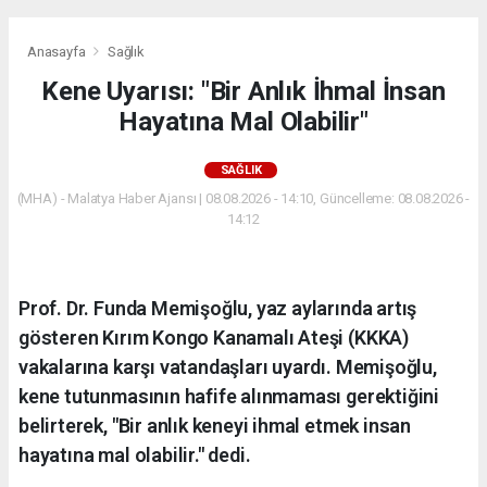
Anasayfa
Sağlık
Kene Uyarısı: "Bir Anlık İhmal İnsan
Hayatına Mal Olabilir"
SAĞLIK
(MHA) - Malatya Haber Ajansı | 08.08.2026 - 14:10, Güncelleme: 08.08.2026 -
14:12
Prof. Dr. Funda Memişoğlu, yaz aylarında artış
gösteren Kırım Kongo Kanamalı Ateşi (KKKA)
vakalarına karşı vatandaşları uyardı. Memişoğlu,
kene tutunmasının hafife alınmaması gerektiğini
belirterek, "Bir anlık keneyi ihmal etmek insan
hayatına mal olabilir." dedi.