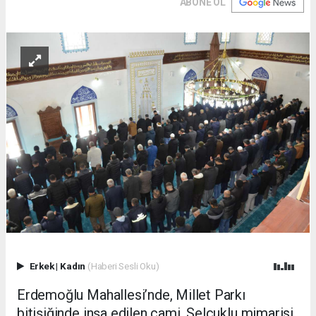
ABONE OL
Erkek
|
Kadın
(Haberi Sesli Oku)
Erdemoğlu Mahallesi’nde, Millet Parkı
bitişiğinde inşa edilen cami, Selçuklu mimarisi