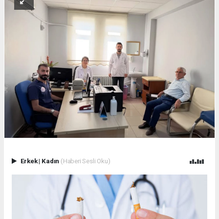
Erkek
|
Kadın
(Haberi Sesli Oku)