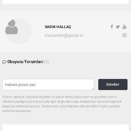
SADIK HALLAÇ
muhasebe@gozde.tv
Okuyucu Yorumları
(0)
Gönder
Yorum yazarak Topluluk Kuralları’nı kabul etmiş bulunuyor ve gozdetv.com.tr
sitesine yaptığınız yorumunuzla ilgili doğrudan veya dolaylı tüm sorumluluğu tek
başınıza üstleniyorsunuz. Yazılan tüm yorumlardan site yönetimi hiçbir şekilde
sorumlu tutulamaz.