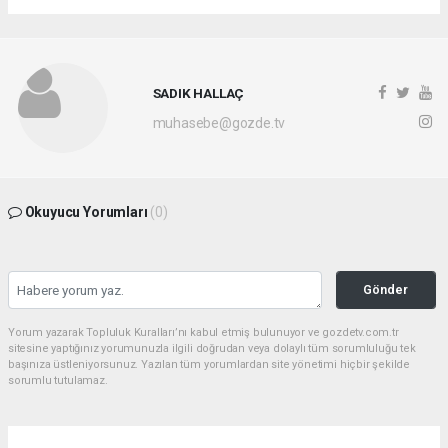
SADIK HALLAÇ
muhasebe@gozde.tv
Okuyucu Yorumları
(0)
Gönder
Yorum yazarak Topluluk Kuralları’nı kabul etmiş bulunuyor ve gozdetv.com.tr
sitesine yaptığınız yorumunuzla ilgili doğrudan veya dolaylı tüm sorumluluğu tek
başınıza üstleniyorsunuz. Yazılan tüm yorumlardan site yönetimi hiçbir şekilde
sorumlu tutulamaz.