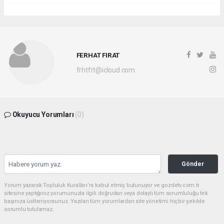
FERHAT FIRAT
frhtfrt@icloud.com
Okuyucu Yorumları
(0)
Gönder
Yorum yazarak Topluluk Kuralları’nı kabul etmiş bulunuyor ve gozdetv.com.tr
sitesine yaptığınız yorumunuzla ilgili doğrudan veya dolaylı tüm sorumluluğu tek
başınıza üstleniyorsunuz. Yazılan tüm yorumlardan site yönetimi hiçbir şekilde
sorumlu tutulamaz.