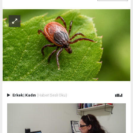
Erkek
|
Kadın
(Haberi Sesli Oku)