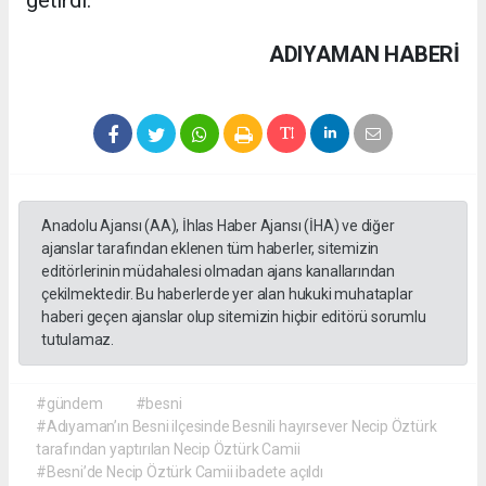
getirdi.
ADIYAMAN HABERİ
Anadolu Ajansı (AA), İhlas Haber Ajansı (İHA) ve diğer
ajanslar tarafından eklenen tüm haberler, sitemizin
editörlerinin müdahalesi olmadan ajans kanallarından
çekilmektedir. Bu haberlerde yer alan hukuki muhataplar
haberi geçen ajanslar olup sitemizin hiçbir editörü sorumlu
tutulamaz.
#gündem
#besni
#Adıyaman’ın Besni ilçesinde Besnili hayırsever Necip Öztürk
tarafından yaptırılan Necip Öztürk Camii
#Besni’de Necip Öztürk Camii ibadete açıldı