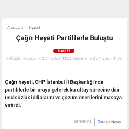
dini
chat
Anasayfa
Siyaset
Çağrı Heyeti Partililerle Buluştu
SIYASET
(GÖZDE) - Gözde Tv | 25.11.2025 - 11:32, Güncelleme: 25.11.2025 - 11:32
Çağrı heyeti, CHP İstanbul İl Başkanlığı’nda
partililerle bir araya gelerek kurultay sürecine dair
usulsüzlük iddialarını ve çözüm önerilerini masaya
yatırdı.
ABONE OL