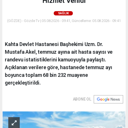
Hizmet Verildi
SAĞLIK
(GÖZDE) - Gözde Tv | 05.08.2026 - 09:41, Güncelleme: 05.08.2026 - 09:41
Kahta Devlet Hastanesi Başhekimi Uzm. Dr.
Mustafa Akel, temmuz ayına ait hasta sayısı ve
randevu istatistiklerini kamuoyuyla paylaştı.
Açıklanan verilere göre, hastanede temmuz ayı
boyunca toplam 68 bin 232 muayene
gerçekleştirildi.
ABONE OL