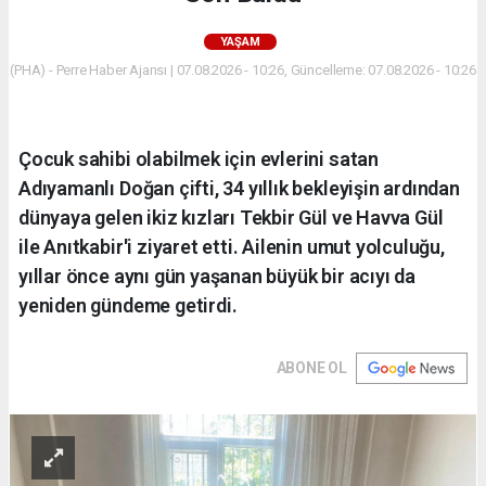
YAŞAM
(PHA) - Perre Haber Ajansı | 07.08.2026 - 10:26, Güncelleme: 07.08.2026 - 10:26
Çocuk sahibi olabilmek için evlerini satan
Adıyamanlı Doğan çifti, 34 yıllık bekleyişin ardından
dünyaya gelen ikiz kızları Tekbir Gül ve Havva Gül
ile Anıtkabir'i ziyaret etti. Ailenin umut yolculuğu,
yıllar önce aynı gün yaşanan büyük bir acıyı da
yeniden gündeme getirdi.
ABONE OL