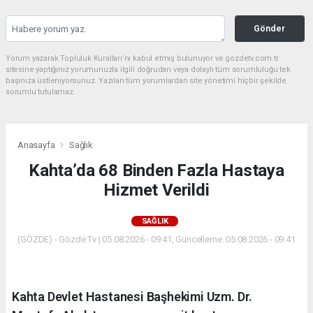
Gönder
Yorum yazarak Topluluk Kuralları’nı kabul etmiş bulunuyor ve gozdetv.com.tr
sitesine yaptığınız yorumunuzla ilgili doğrudan veya dolaylı tüm sorumluluğu tek
başınıza üstleniyorsunuz. Yazılan tüm yorumlardan site yönetimi hiçbir şekilde
sorumlu tutulamaz.
Anasayfa
Sağlık
Kahta’da 68 Binden Fazla Hastaya
Hizmet Verildi
SAĞLIK
(GÖZDE) - Gözde Tv | 05.08.2026 - 09:41, Güncelleme: 05.08.2026 - 09:41
Kahta Devlet Hastanesi Başhekimi Uzm. Dr.