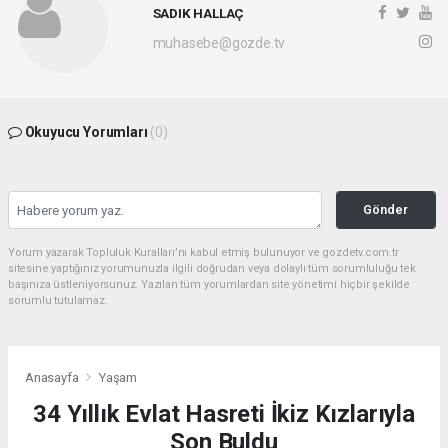
SADIK HALLAÇ
muhasebe@gozde.tv
Okuyucu Yorumları
(0)
Gönder
Yorum yazarak Topluluk Kuralları’nı kabul etmiş bulunuyor ve gozdetv.com.tr
sitesine yaptığınız yorumunuzla ilgili doğrudan veya dolaylı tüm sorumluluğu tek
başınıza üstleniyorsunuz. Yazılan tüm yorumlardan site yönetimi hiçbir şekilde
sorumlu tutulamaz.
Anasayfa
Yaşam
34 Yıllık Evlat Hasreti İkiz Kızlarıyla
Son Buldu