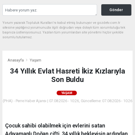
Gönder
Yorum yazarak Topluluk Kuralları’nı kabul etmiş bulunuyor ve gozdetv.com.tr
sitesine yaptığınız yorumunuzla ilgili doğrudan veya dolaylı tüm sorumluluğu tek
başınıza üstleniyorsunuz. Yazılan tüm yorumlardan site yönetimi hiçbir şekilde
sorumlu tutulamaz.
Anasayfa
Yaşam
34 Yıllık Evlat Hasreti İkiz Kızlarıyla
Son Buldu
YAŞAM
(PHA) - Perre Haber Ajansı | 07.08.2026 - 10:26, Güncelleme: 07.08.2026 - 10:26
Çocuk sahibi olabilmek için evlerini satan
Adıyamanlı Doğan çifti, 34 yıllık bekleyişin ardından