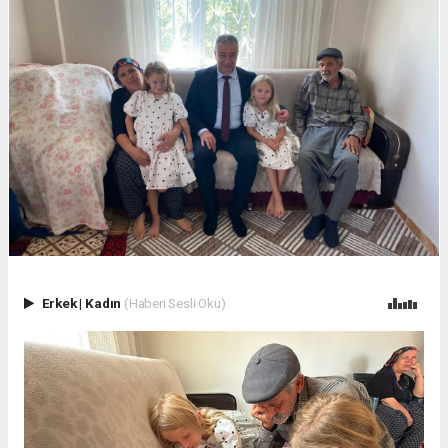
Erkek
|
Kadın
(Haberi Sesli Oku)