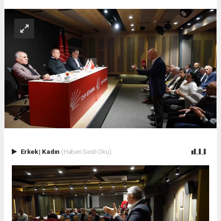
Erkek
|
Kadın
(Haberi Sesli Oku)