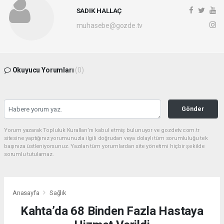
SADIK HALLAÇ
muhasebe@gozde.tv
Okuyucu Yorumları
(0)
Gönder
Yorum yazarak Topluluk Kuralları’nı kabul etmiş bulunuyor ve gozdetv.com.tr
sitesine yaptığınız yorumunuzla ilgili doğrudan veya dolaylı tüm sorumluluğu tek
başınıza üstleniyorsunuz. Yazılan tüm yorumlardan site yönetimi hiçbir şekilde
sorumlu tutulamaz.
Anasayfa
Sağlık
Kahta’da 68 Binden Fazla Hastaya