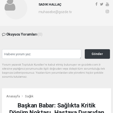
SADIK HALLAÇ
muhasebe@gozde.tv
Okuyucu Yorumları
(0)
Gönder
Yorum yazarak Topluluk Kuralları’nı kabul etmiş bulunuyor ve gozdetv.com.tr
sitesine yaptığınız yorumunuzla ilgili doğrudan veya dolaylı tüm sorumluluğu tek
başınıza üstleniyorsunuz. Yazılan tüm yorumlardan site yönetimi hiçbir şekilde
sorumlu tutulamaz.
Anasayfa
Sağlık
Başkan Babar: Sağlıkta Kritik
Dönüm Noktası, Hastaya Dışarıdan