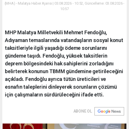
(MHA) - Malatya Haber Ajansı | 03.08.2026 - 10:52, Güncelleme: 03.08.2026 -
10:57
MHP Malatya Milletvekili Mehmet Fendoğlu,
Adıyaman temaslarında vatandaşların sosyal konut
taksitleriyle ilgili yaşadığı ödeme sorunlarını
gündeme taşıdı. Fendoğlu, yüksek taksitlerin
deprem bölgesindeki hak sahiplerini zorladığını
belirterek konunun TBMM gündemine getirileceğini
açıkladı. Fendoğlu ayrıca tütün üreticileri ve
esnafın taleplerini dinleyerek sorunların çözümü
için çalışmaların sürdürüleceğini ifade etti.
ABONE OL