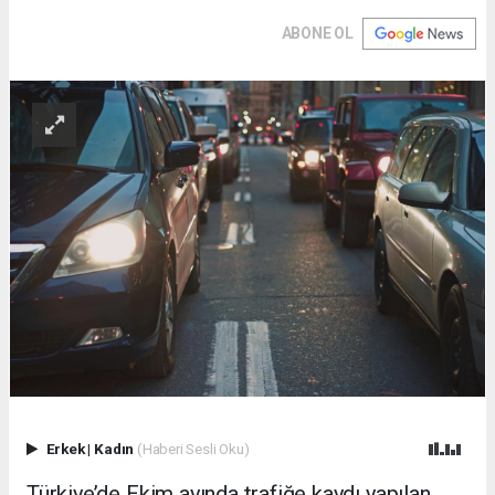
ABONE OL
Erkek
|
Kadın
(Haberi Sesli Oku)
Türkiye’de Ekim ayında trafiğe kaydı yapılan