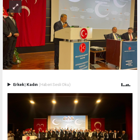
Erkek
|
Kadın
(Haberi Sesli Oku)