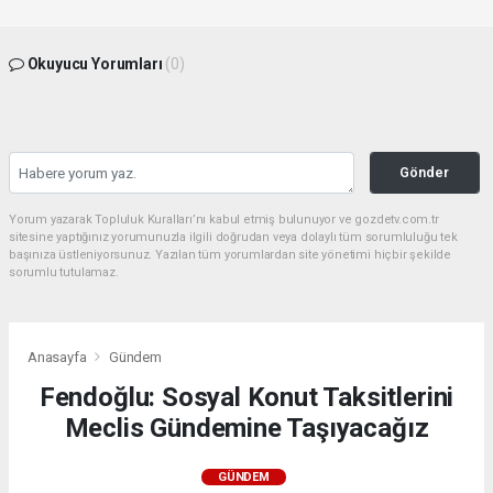
Okuyucu Yorumları
(0)
Gönder
Yorum yazarak Topluluk Kuralları’nı kabul etmiş bulunuyor ve gozdetv.com.tr
sitesine yaptığınız yorumunuzla ilgili doğrudan veya dolaylı tüm sorumluluğu tek
başınıza üstleniyorsunuz. Yazılan tüm yorumlardan site yönetimi hiçbir şekilde
sorumlu tutulamaz.
Anasayfa
Gündem
Fendoğlu: Sosyal Konut Taksitlerini
Meclis Gündemine Taşıyacağız
GÜNDEM