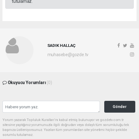
tutulamaz.
SADIK HALLAÇ
muhasebe@gozde.tv
Okuyucu Yorumları
(0)
Gönder
Yorum yazarak Topluluk Kuralları’nı kabul etmiş bulunuyor ve gozdetv.com.tr
sitesine yaptığınız yorumunuzla ilgili doğrudan veya dolaylı tüm sorumluluğu tek
başınıza üstleniyorsunuz. Yazılan tüm yorumlardan site yönetimi hiçbir şekilde
sorumlu tutulamaz.