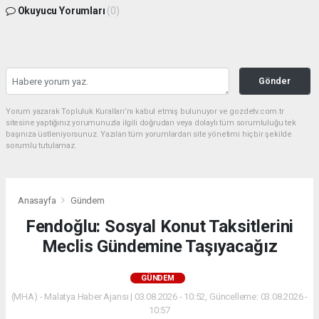
Okuyucu Yorumları
(0)
Gönder
Yorum yazarak Topluluk Kuralları’nı kabul etmiş bulunuyor ve gozdetv.com.tr
sitesine yaptığınız yorumunuzla ilgili doğrudan veya dolaylı tüm sorumluluğu tek
başınıza üstleniyorsunuz. Yazılan tüm yorumlardan site yönetimi hiçbir şekilde
sorumlu tutulamaz.
Anasayfa
Gündem
Fendoğlu: Sosyal Konut Taksitlerini
Meclis Gündemine Taşıyacağız
GÜNDEM
(MHA) - Malatya Haber Ajansı | 03.08.2026 - 10:52, Güncelleme: 03.08.2026 -
10:57