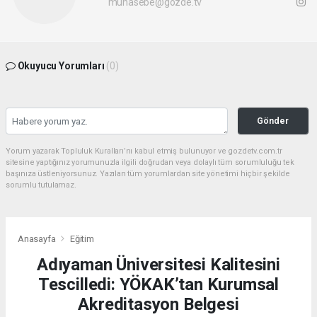
muhasebe@gozde.tv
Okuyucu Yorumları
(0)
Gönder
Yorum yazarak Topluluk Kuralları’nı kabul etmiş bulunuyor ve gozdetv.com.tr
sitesine yaptığınız yorumunuzla ilgili doğrudan veya dolaylı tüm sorumluluğu tek
başınıza üstleniyorsunuz. Yazılan tüm yorumlardan site yönetimi hiçbir şekilde
sorumlu tutulamaz.
Anasayfa
Eğitim
Adıyaman Üniversitesi Kalitesini
Tescilledi: YÖKAK’tan Kurumsal
Akreditasyon Belgesi