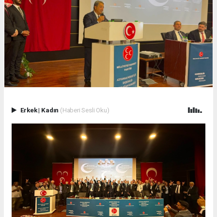
Erkek
|
Kadın
(Haberi Sesli Oku)