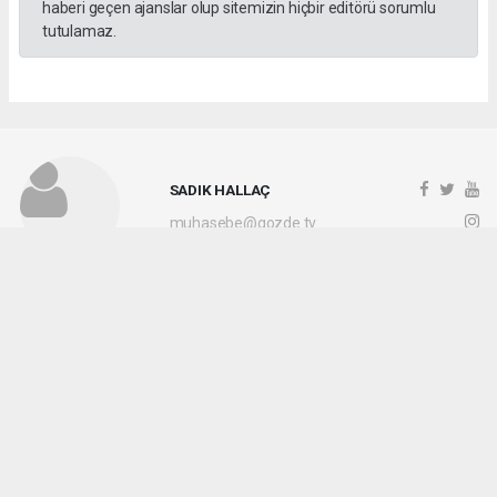
haberi geçen ajanslar olup sitemizin hiçbir editörü sorumlu
tutulamaz.
SADIK HALLAÇ
muhasebe@gozde.tv
Okuyucu Yorumları
(0)
Gönder
Yorum yazarak Topluluk Kuralları’nı kabul etmiş bulunuyor ve gozdetv.com.tr
sitesine yaptığınız yorumunuzla ilgili doğrudan veya dolaylı tüm sorumluluğu tek
başınıza üstleniyorsunuz. Yazılan tüm yorumlardan site yönetimi hiçbir şekilde